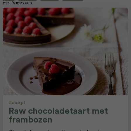
met frambozen
Recept
Raw chocoladetaart met
frambozen