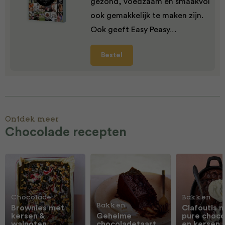
gezond, voedzaam en smaakvol
ook gemakkelijk te maken zijn.
Ook geeft Easy Peasy…
Bestel
Ontdek meer
Chocolade recepten
Chocolade
Bakken
Bakken
Brownies met
Clafoutis 
kersen &
Geheime
pure choco
walnoten
chocoladetaart
en kersen