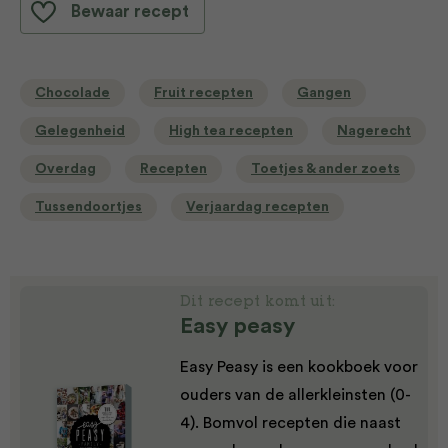
Bewaar recept
Chocolade
Fruit recepten
Gangen
Gelegenheid
High tea recepten
Nagerecht
Overdag
Recepten
Toetjes & ander zoets
Tussendoortjes
Verjaardag recepten
Dit recept komt uit:
Easy peasy
Easy Peasy is een kookboek voor
ouders van de allerkleinsten (0-
4). Bomvol recepten die naast