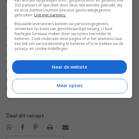
kan worden opgeslagen door, geopend door en gedeeld met
perfect is aangezien de taart nogal machtig is!
332 partners of specifiek door deze site worden gebruikt. Wij
en onze partners kunnen precieze geolocatiegegevens
Topping
gebruiken.
Lijst met partners.
Bepaalde leveranciers kunnen uw persoonsgegevens
Smelt de cacao- en kokosboter op een lage
verwerken op basis van gerechtvaardigd belang. U kunt
hiertegen bezwaar maken door uw opties hieronder te
temperatuur. Doe dit samen met het snufje zout,
beheren. Zoek onderaan deze pagina of in het sitemenu naar
een link om uw toestemming te beheren of in te trekken via de
cacao- en mesquitepoeder in een kom en meng het tot
privacy- en cookie-instellingen.
een glad mengsel. Giet dit mengsel over de taart en
verspreid het evenredig. Leg op de bovenkant al je
Naar de website
bioframbozen en zet de taart nog 30 minuten in de
koelkast. That’s it. Het moeilijkste is dus eigenlijk het
Meer opties
bij elkaar harken van de ingrediënten.
Deel dit recept