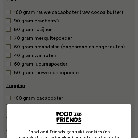
160 gram rauwe cacaoboter (raw cocoa butter)
90 gram cranberry’s
60 gram rozijnen
70 gram mesquitepoeder
60 gram amandelen (ongebrand en ongezouten)
40 gram walnoten
60 gram lucumapoeder
60 gram rauwe cacaopoeder
Topping
100 gram cacaoboter
50 gram kokosboter
50 gram cacaopoeder
60 gram mesquitepoeder
Food and Friends gebruikt cookies (en
bakje frambozen
vergelijkbare technieken) om informatie op te