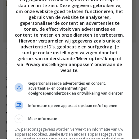
snufje zout
slaan en in te zien. Deze gegevens gebruiken wij
om onze website goed te laten functioneren, het
gebruik van de website te analyseren,
gepersonaliseerde content en advertenties te
tonen, de effectiviteit van advertenties en
content te meten en onze diensten te verbeteren.
Hiervoor verzamelen wij gegevens zoals unieke
advertentie ID’s, geolocatie en surfgedrag. Je
Bereiding
kunt je cookie instellingen wijzigen door het
gebruik van onderstaande 'Meer opties' knop of
via 'Privacy instellingen aanpassen' onderaan de
Taart
website.
Smelt de rauwe cacaoboter op een lage temperatuur
Gepersonaliseerde advertenties en content,
(da’s namelijk het hele ding bij raw). Mix vervolgens de
advertentie- en contentmetingen,
doelgroepenonderzoek en ontwikkeling van diensten
rozijnen, cranberry’s en noten met een blender of in
een keukenmachine tot een fijn mengsel. Mix
Informatie op een apparaat opslaan en/of openen
vervolgens alle ingrediënten in een grote kom, doe het
Meer informatie
mengsel in een taartvorm en zet het (minimaal een
Uw persoonsgegevens worden verwerkt en informatie van uw
uur) in de koelkast. Je taart blijft vrij plat wat juist
apparaat (cookies, unieke ID's en andere apparaatgegevens)