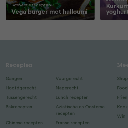
Kurkum
Barbecue recepten
Vega burger met halloumi
yoghur
Recepten
Mee
Gangen
Voorgerecht
Shop
Hoofdgerecht
Nagerecht
Food
Tussengerecht
Lunch recepten
Frien
Bakrecepten
Aziatische en Oosterse
Kook
recepten
Win
Chinese recepten
Franse recepten