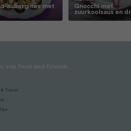
a-aubergines met
Gnocchi met
t
zuurkoolsaus en d
r van Food and Friends
 & Travel
ds
tips