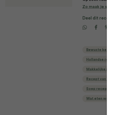
Zo maak je supe
Deel dit recept
Bewuste keuzes
Hollandse rece
Makkelijke rece
Recept van de d
Soep recepten
Wat eten we va