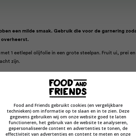
bben een milde smaak. Gebruik die voor de garnering zod
t overheerst.
met 1 eetlepel olijfolie in een grote steelpan. Fruit ui, prei en
acht zijn.
s aardappel toe. Bak ze 1–2 minuten mee voor je de bouillon
e soep 15 minuten zacht koken, tot de aardappels gaar zijn.
 in een blender, voeg zout en peper toe. Verhit de rest van d
Food and Friends gebruikt cookies (en vergelijkbare
n bak de uiringen goudbruin. Laat ze uitlekken op keukenpapie
technieken) om informatie op te slaan en in te zien. Deze
bestrooid met uiringen en bieslook.
gegevens gebruiken wij om onze website goed te laten
functioneren, het gebruik van de website te analyseren,
gepersonaliseerde content en advertenties te tonen, de
effectiviteit van advertenties en content te meten en onze
er soeprecepten?