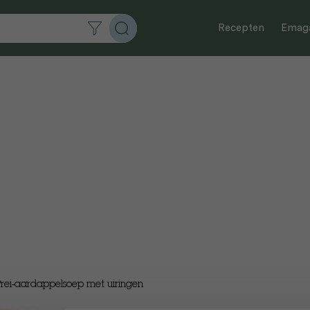
Recepten
Emaga
rei-aardappelsoep met uiringen