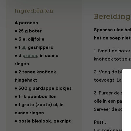
Ingrediënten
Bereiding
4 peronen
Spaanse uien he
• 25 g boter
het de soep nie
• 3 el olijfolie
• 1
ui
, gesnipperd
1. Smelt de boter 
• 3
preien
, in dunne
knoflook tot ze z
ringen
• 2 tenen knoflook,
2. Voeg de blokje
fijngehakt
toevoegt. Laat d
• 500 g aardappelblokjes
3. Pureer de soep
• 1 l kippenbouillon
olie in een pan e
• 1 grote (zoete) ui, in
Serveer de soep 
dunne ringen
• bosje bieslook, geknipt
Psst…
Op zoek naar me