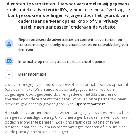
diensten te verbeteren. Hiervoor verzamelen wij gegevens
r-soepen!
zoals unieke advertentie ID’s, geolocatie en surfgedrag. Je
kunt je cookie instellingen wijzigen door het gebruik van
onderstaande 'Meer opties' knop of via 'Privacy
instellingen aanpassen' onderaan de website.
Bewaar rece
Gepersonaliseerde advertenties en content, advertentie- en
contentmetingen, doelgroepenonderzoek en ontwikkeling van
diensten
Budget recepten
Groente recepten
Informatie op een apparaat opslaan en/of openen
pten
Keukens
Lunch recepten
Meer informatie
pten
Meatless Monday
Overdag
Prei recepten
Uw persoonsgegevens worden verwerkt en informatie van uw apparaat
(cookies, unieke ID's en andere apparaatgegevens) kan worden
ag
Recepten
Seizoen
Snelle recepten
opgeslagen door, geopend door en gedeeld met 332 partners of
specifiek door deze site worden gebruikt. Wij en onze partners kunnen
precieze geolocatiegegevens gebruiken.
Lijst met partners.
Soepen
Vegetarische recepten
Voorgerecht
Bepaalde leveranciers kunnen uw persoonsgegevens verwerken op basis
ndaag?
van gerechtvaardigd belang. U kunt hiertegen bezwaar maken door uw
opties hieronder te beheren. Zoek onderaan deze pagina of in het
sitemenu naar een link om uw toestemming te beheren of in te trekken
via de privacy- en cookie-instellingen.