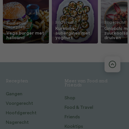
Bijgerecht
Bijgerecht
Barbecue
recepten
Kurkuma-
Gnocchi m
Vega burger met
aubergines met
zuurkoolsa
halloumi
yoghurt
druiven
Recepten
Meer van Food and
Friends
Gangen
Shop
Voorgerecht
Food & Travel
Hoofdgerecht
Friends
Nagerecht
Kooktips