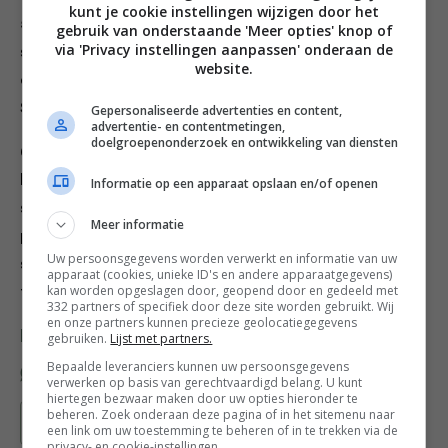
kunt je cookie instellingen wijzigen door het
5. Doe de soep in porties in een blender en pureer de
gebruik van onderstaande 'Meer opties' knop of
via 'Privacy instellingen aanpassen' onderaan de
soep glad. Voeg nog wat bouillon toe als de soep te
website.
dik is en voeg naar smaak nog wat zout en peper toe.
Schep de soep in kommen.
Gepersonaliseerde advertenties en content,
advertentie- en contentmetingen,
doelgroepenonderzoek en ontwikkeling van diensten
6. Smelt voor de salieboter de boter in een hete
koekenpan. Strooi zodra de boter schuimt de gehakte
Informatie op een apparaat opslaan en/of openen
salie erin en bak deze een paar seconden mee. Haal de
Meer informatie
pan van het vuur en voeg het citroensap toe. Schep de
Uw persoonsgegevens worden verwerkt en informatie van uw
salieboter direct in de kommen soep. Bestrooi de soep
apparaat (cookies, unieke ID's en andere apparaatgegevens)
kan worden opgeslagen door, geopend door en gedeeld met
tot slot met wat pompoenpitten en serveer meteen.
332 partners of specifiek door deze site worden gebruikt. Wij
en onze partners kunnen precieze geolocatiegegevens
Deel dit recept
gebruiken.
Lijst met partners.
Bepaalde leveranciers kunnen uw persoonsgegevens
verwerken op basis van gerechtvaardigd belang. U kunt
hiertegen bezwaar maken door uw opties hieronder te
beheren. Zoek onderaan deze pagina of in het sitemenu naar
Bewaar recept
een link om uw toestemming te beheren of in te trekken via de
privacy- en cookie-instellingen.