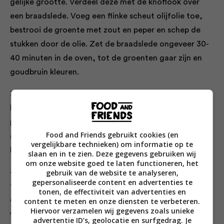
gelijke grootte. Verdeel deze met de knoflook over
een braadslede. Voeg een flinke scheut olijfolie toe,
bestrooi de groente met zout en peper en schep de
stukken door de olie. Zet de braadslede ongeveer 30-
40 minuten in de oven, tot de groenten gaar zijn en
goudbruin kleuren.
3. Verwarm terwijl de groenten in de oven staan een
kleine koekenpan op middelhoog vuur. Doe de
pompoenpitten in de koekenpan en schep ze om tot ze
Food and Friends gebruikt cookies (en
goudbruin kleuren en omhoog beginnen te springen.
vergelijkbare technieken) om informatie op te
Bestrooi ze met een beetje zout en zet ze apart.
slaan en in te zien. Deze gegevens gebruiken wij
om onze website goed te laten functioneren, het
4. Haal de braadslede uit de oven en zet hem op het
gebruik van de website te analyseren,
gepersonaliseerde content en advertenties te
fornuis op hoog vuur. Voeg de bonen met het vocht en
tonen, de effectiviteit van advertenties en
de bouillon toe. Breng alles aan de kook en draai het
content te meten en onze diensten te verbeteren.
Hiervoor verzamelen wij gegevens zoals unieke
vuur laag. Laat het mengsel 5 minuten sudderen.
advertentie ID’s, geolocatie en surfgedrag. Je