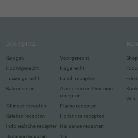
Recepten
Mee
Gangen
Voorgerecht
Shop
Hoofdgerecht
Nagerecht
Food
Tussengerecht
Lunch recepten
Frien
Bakrecepten
Aziatische en Oosterse
Kook
recepten
Win
Chinese recepten
Franse recepten
Griekse recepten
Hollandse recepten
Indonesische recepten
Italiaanse recepten
Japanse recepten
Vis