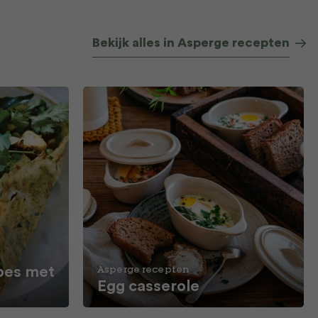
Bekijk alles in Asperge recepten
pes met
Asperge recepten
Egg casserole