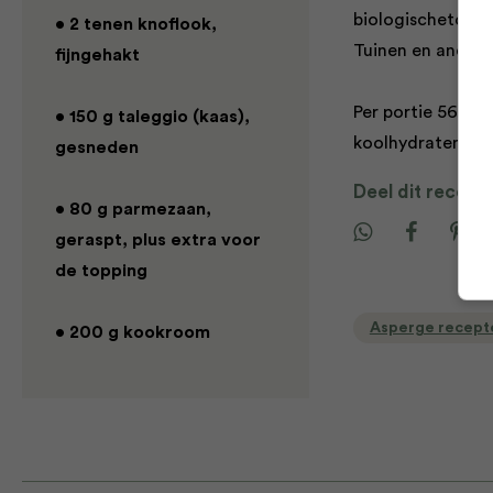
biologischetoko.n
• 2 tenen knoflook,
Tuinen en andere 
fijngehakt
Per portie 565 kc
• 150 g taleggio (kaas),
koolhydraten, 3,9
gesneden
Deel dit recept
• 80 g parmezaan,
geraspt, plus extra voor
de topping
Asperge recept
• 200 g kookroom