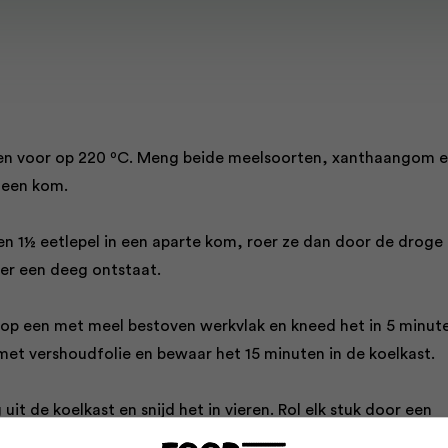
en voor op 220 ºC. Meng beide meelsoorten, xanthaangom e
n een kom.
 en 1½ eetlepel in een aparte kom, roer ze dan door de droge
 er een deeg ontstaat.
 op een met meel bestoven werkvlak en kneed het in 5 minut
 met vershoudfolie en bewaar het 15 minuten in de koelkast.
it de koelkast en snijd het in vieren. Rol elk stuk door een
een dikte van 5 mm en snijd het deeg in lange linten en snij