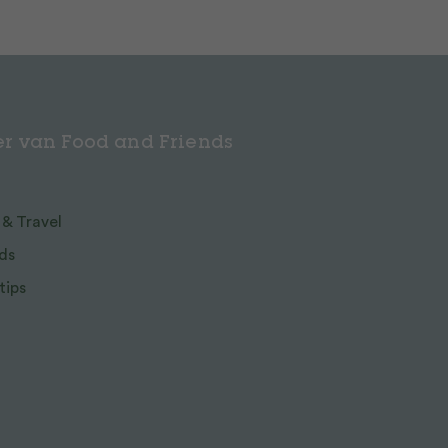
r van Food and Friends
 & Travel
ds
tips