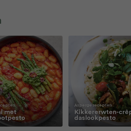
n
ecepten
Asperge recepten
i met
Kikkererwten-crê
ootpesto
daslookpesto