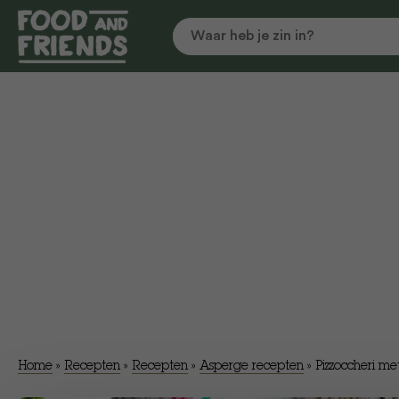
Home
»
Recepten
»
Recepten
»
Asperge recepten
»
Pizzoccheri met