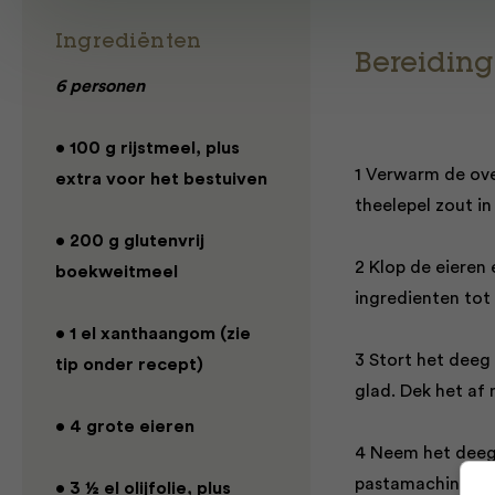
Ingrediënten
Bereiding
6 personen
• 100 g rijstmeel, plus
1 Verwarm de ov
extra voor het bestuiven
theelepel zout i
• 200 g glutenvrij
2 Klop de eieren
boekweitmeel
ingredienten tot
• 1 el xanthaangom (zie
3 Stort het deeg
tip onder recept)
glad. Dek het af
• 4 grote eieren
4 Neem het deeg u
pastamachine tot 
• 3 ½ el olijfolie, plus