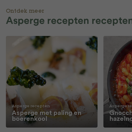
Ontdek meer
Asperge recepten recepte
Asperge recepten
Asperge r
Asperge met paling en
Gnocch
boerenkool
hazeln