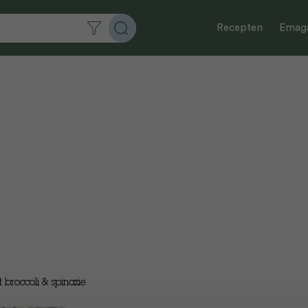
Recepten
Emaga
 broccoli & spinazie