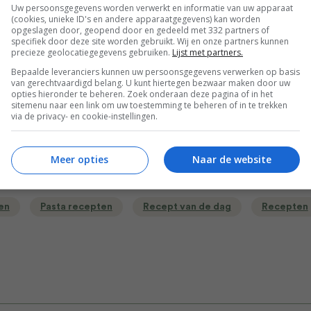
Uw persoonsgegevens worden verwerkt en informatie van uw apparaat
l. Zuiveringszout of natriumbicarbonaat is verkrijgbaar bij D
(cookies, unieke ID's en andere apparaatgegevens) kan worden
opgeslagen door, geopend door en gedeeld met 332 partners of
drogisterijen.
specifiek door deze site worden gebruikt. Wij en onze partners kunnen
precieze geolocatiegegevens gebruiken.
Lijst met partners.
al, 29,6 g vet (13,1 g verzadigd), 23,4 g eiwit, 53,7 g
Bepaalde leveranciers kunnen uw persoonsgegevens verwerken op basis
van gerechtvaardigd belang. U kunt hiertegen bezwaar maken door uw
 g suikers
opties hieronder te beheren. Zoek onderaan deze pagina of in het
sitemenu naar een link om uw toestemming te beheren of in te trekken
via de privacy- en cookie-instellingen.
Bewaar rece
Meer opties
Naar de website
en
Pasta recepten
Recept van de dag
Recepten