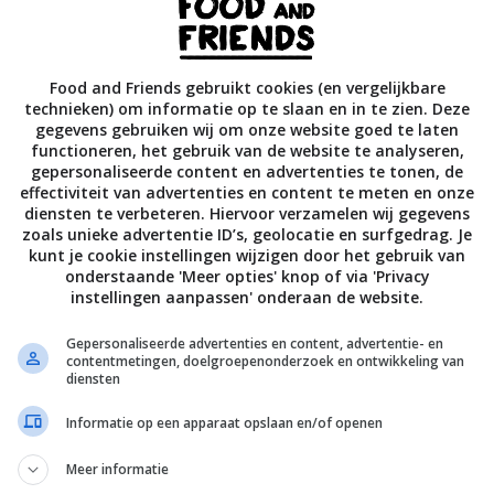
es van 5 cm. Leg ze op een met meel bestoven blad en laat ze
Food and Friends gebruikt cookies (en vergelijkbare
technieken) om informatie op te slaan en in te zien. Deze
sen een pan water met zout aan de kook. Voeg de blokjes
gegevens gebruiken wij om onze website goed te laten
 kook ze 2 minuten. Kook dan de asperges, broccoli, spinazie
functioneren, het gebruik van de website te analyseren,
gepersonaliseerde content en advertenties te tonen, de
mee.
effectiviteit van advertenties en content te meten en onze
diensten te verbeteren. Hiervoor verzamelen wij gegevens
zoals unieke advertentie ID’s, geolocatie en surfgedrag. Je
van de olie in een koekenpan op middelhoog vuur en bak hieri
kunt je cookie instellingen wijzigen door het gebruik van
dgeel.
onderstaande 'Meer opties' knop of via 'Privacy
instellingen aanpassen' onderaan de website.
dente is, laat je alles uitlekken en doe je het over in een
Gepersonaliseerde advertenties en content, advertentie- en
rooi het gerecht met de taleggio en parmezaan, schenk de
contentmetingen, doelgroepenonderzoek en ontwikkeling van
diensten
 met knoflook erover en breng op smaak. Eindig met wat ex
paar druppels olijfolie. Bak in 20 minuten goudbruin.
Informatie op een apparaat opslaan en/of openen
Meer informatie
s een bindmiddel en online verkrijgbaar via o.a. de