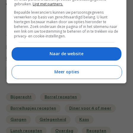
gebruiken.
Lijst met partners.
wijn.
Bepaalde leveranciers kunnen uw persoonsgegevens
verwerken op basis van gerechtvaardigd belang. U kunt
Credits: Productie & styling Marian Flint – Fotografie
hiertegen bezwaar maken door uw opties hieronder te
Willem Groeneveld – Receptuur & foodstyling Jankees
beheren. Zoek onderaan deze pagina of in het sitemenu naar
een link om uw toestemming te beheren of in te trekken via de
Roggeveen
privacy- en cookie-instellingen.
Deel dit recept
Naar de website
Meer opties
Bewaar recept
Bijgerecht
Borrel recepten
Borrelhapjes recepten
Diner voor 4 of meer
Gangen
Gelegenheid
Kaas
Lunch recepten
Overdag
Recepten