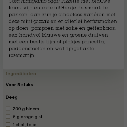
Cosa mangiamo oggi?
Pizzette met blauwe
kaas, vijg en rode ui! Heb je de smaak te
pakken, dan kun je eindeloos variëren met
deze mini-pizza’s en er allerlei herfstsmaken
op doen: pompoen met salie en geitenkaas,
een handvol blauwe en groene druiven
met een beetje tijm of plakjes pancetta,
paddenstoelen en wat fijngehakte
rozemarijn.
Ingrediënten
Voor 8 stuks
Deeg
200 g bloem
6 g droge gist
1 el olijfolie