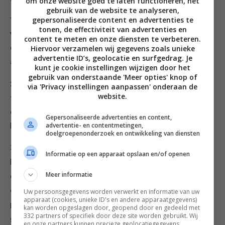
om onze website goed te laten functioneren, het
gebruik van de website te analyseren,
gepersonaliseerde content en advertenties te
1. Meng de bloem met de gist en voeg vervoglens olie,
tonen, de effectiviteit van advertenties en
water en zout toe. Meng en kneed in ca. 5 mintuen tot
content te meten en onze diensten te verbeteren.
een soepe deeg. Laat ca. 45 minuten rijzen in een kom
Hiervoor verzamelen wij gegevens zoals unieke
advertentie ID’s, geolocatie en surfgedrag. Je
afgedekt met een vochtige (warm water) doek.
kunt je cookie instellingen wijzigen door het
gebruik van onderstaande 'Meer opties' knop of
2. Fruit de uien in een schetje olie. Breng op smaak me
via 'Privacy instellingen aanpassen' onderaan de
website.
tzout en peper en voeg wat basalmicoazijn toe. Neem
de pan van het vuur. Verwam de oven voor op de
Gepersonaliseerde advertenties en content,
advertentie- en contentmetingen,
hoogste stand.
doelgroepenonderzoek en ontwikkeling van diensten
3. Verdeel het deeg in 8 porties en duw deze plat tot
Informatie op een apparaat opslaan en/of openen
kleine pizza’s. Verdeel de sugo erover en bestrooi met
Meer informatie
oregano. Verdeel de uien, partjes vijg en gorgonzola
over de pizza’s. Bestrooi met pijnboompitten en
Uw persoonsgegevens worden verwerkt en informatie van uw
apparaat (cookies, unieke ID's en andere apparaatgegevens)
pecorino en bak ze ca. 4 minuten of totdat ze bruin en
kan worden opgeslagen door, geopend door en gedeeld met
332 partners of specifiek door deze site worden gebruikt. Wij
gaar zijn in de oven. Serveer met een eenvoudige rode
en onze partners kunnen precieze geolocatiegegevens