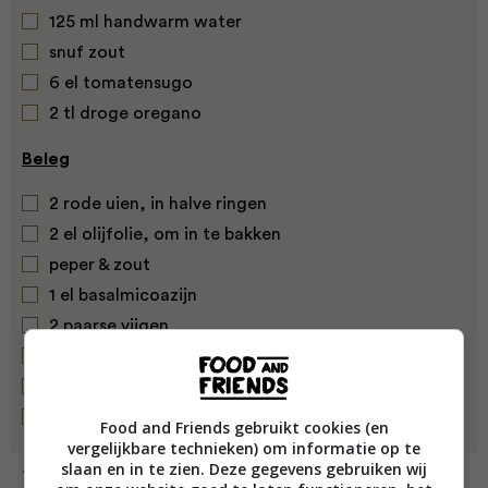
125 ml handwarm water
snuf zout
6 el tomatensugo
2 tl droge oregano
Beleg
2 rode uien, in halve ringen
2 el olijfolie, om in te bakken
peper & zout
1 el basalmicoazijn
2 paarse vijgen
100 g gorgonzola
2 el geraspte pecorino
1 el pijnboompitten
Food and Friends gebruikt cookies (en
vergelijkbare technieken) om informatie op te
slaan en in te zien. Deze gegevens gebruiken wij
Bereiding