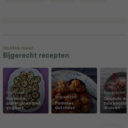
Ontdek meer
Bijgerecht recepten
Bijgerecht
Bijgerecht
Bijgerecht
Kurkuma-
Gnocchi m
aubergines met
Pommes
zuurkoolsa
yoghurt
dutchess
druiven