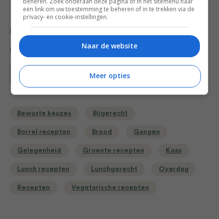
beheren. Zoek onderaan deze pagina of in het sitemenu naar
een link om uw toestemming te beheren of in te trekken via de
privacy- en cookie-instellingen.
Deel dit recept
Naar de website
Bewaar recept
Meer opties
Bewuste keuzes
Bijgerecht
Borrel recepten
Brood
Gangen
Gelegenheid
Groente recepten
Kaas
Lunch recepten
Lunchgerecht
Overdag
Recepten
Vegetarische recepten