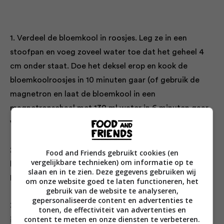
1. Verdeel de bloemkool in roosjes. Leg ze in een
stoofpan en voeg zoveel water toe dat het geheel 4
cm onder staat. Doe het deksel erop en kook de
bloemkoolroosjes in 10 minuten gaar (of gebruik de
magnetron en laat de bloemkool in een
magnetronschaal met 130 ml water in 6 minuten gaar
worden).
2. Leg de bloemkoolroosjes op een met bakpapier
Food and Friends gebruikt cookies (en
vergelijkbare technieken) om informatie op te
beklede bakplaat en druppel er 2 eetlepels olie over.
slaan en in te zien. Deze gegevens gebruiken wij
Bestrooi met de kerrie.
om onze website goed te laten functioneren, het
gebruik van de website te analyseren,
gepersonaliseerde content en advertenties te
3. Bak de bloemkoolroosjes goudbruin in 15-20 minuten
tonen, de effectiviteit van advertenties en
content te meten en onze diensten te verbeteren.
in een voorverwarmde oven op 190 °C.