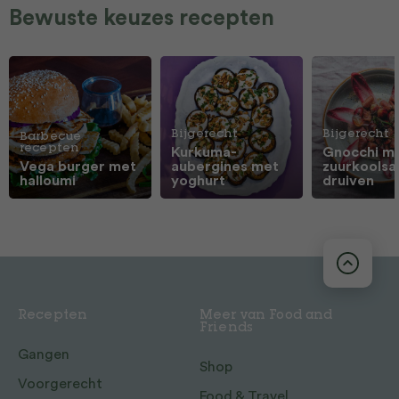
Bewuste keuzes recepten
Bijgerecht
Bijgerecht
Barbecue
recepten
Kurkuma-
Gnocchi m
Vega burger met
aubergines met
zuurkoolsa
halloumi
yoghurt
druiven
Recepten
Meer van Food and
Friends
Gangen
Shop
Voorgerecht
Food & Travel