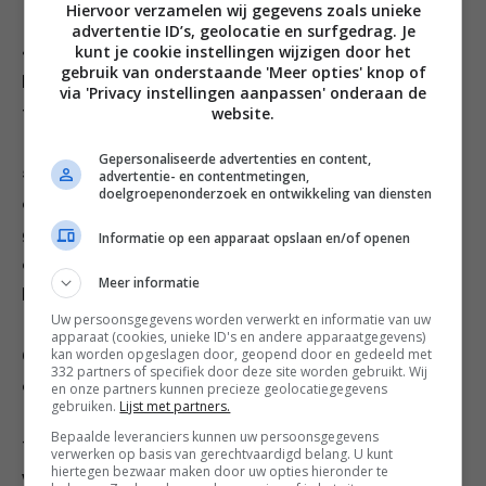
Hiervoor verzamelen wij gegevens zoals unieke
advertentie ID’s, geolocatie en surfgedrag. Je
kunt je cookie instellingen wijzigen door het
4. Snipper de rode ui. Snijd de tomaten en feta in
gebruik van onderstaande 'Meer opties' knop of
kleine blokjes. Meng de bloemkoolroosjes met de
via 'Privacy instellingen aanpassen' onderaan de
website.
tomaten, feta, ui en peterselie.
Gepersonaliseerde advertenties en content,
5. Bestrijk de pitabroodjes met de rest van de olijfolie
advertentie- en contentmetingen,
doelgroepenonderzoek en ontwikkeling van diensten
en bak ze in de nog warme oven in 2 minuten
goudbruin. Halveer ze overlangs, vul de helften als
Informatie op een apparaat opslaan en/of openen
envelopjes met het bloemkoolmengsel en laat de
Meer informatie
broodjes dan in 5 minuten krokant worden in de oven.
Uw persoonsgegevens worden verwerkt en informatie van uw
apparaat (cookies, unieke ID's en andere apparaatgegevens)
kan worden opgeslagen door, geopend door en gedeeld met
6. Roer voor de yoghurtsaus alle ingrediënten door
332 partners of specifiek door deze site worden gebruikt. Wij
elkaar.
en onze partners kunnen precieze geolocatiegegevens
gebruiken.
Lijst met partners.
Bepaalde leveranciers kunnen uw persoonsgegevens
7. Serveer de broodjes met de saus en geef er naar
verwerken op basis van gerechtvaardigd belang. U kunt
hiertegen bezwaar maken door uw opties hieronder te
wens een salade of rauwkost bij.