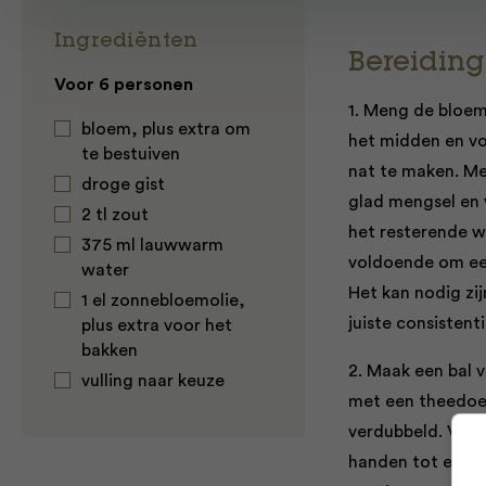
Ingrediënten
Bereiding
Voor 6 personen
1.
Meng de bloem, 
bloem, plus extra om
het midden en v
te bestuiven
nat te maken. Me
droge gist
glad mengsel en 
2 tl zout
het
resterende wa
375 ml lauwwarm
voldoende om een
water
Het kan nodig zi
1 el zonnebloemolie,
juiste consistenti
plus extra voor het
bakken
2.
Maak een bal v
vulling naar keuze
met een theedoek
verdubbeld. Verde
handen tot een b