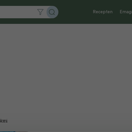
Recepten
Emaga
lani