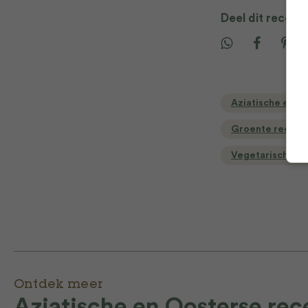
Deel dit recept
Aziatische en O
Groente recept
Vegetarische r
Ontdek meer
Aziatische en Oosterse re