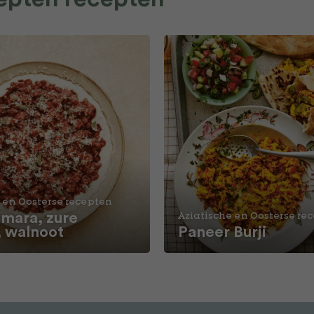
 en Oosterse recepten
ara, zure
Aziatische en Oosterse re
, walnoot
Paneer Burji