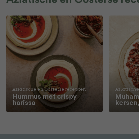
Aziatische en Oosterse recepten
Aziatische
Hummus met crispy
Muhamm
harissa
kersen