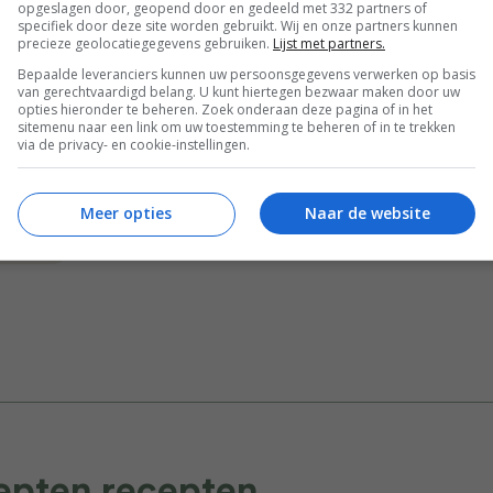
opgeslagen door, geopend door en gedeeld met 332 partners of
specifiek door deze site worden gebruikt. Wij en onze partners kunnen
precieze geolocatiegegevens gebruiken.
Lijst met partners.
Bewaar rece
Bepaalde leveranciers kunnen uw persoonsgegevens verwerken op basis
van gerechtvaardigd belang. U kunt hiertegen bezwaar maken door uw
opties hieronder te beheren. Zoek onderaan deze pagina of in het
sitemenu naar een link om uw toestemming te beheren of in te trekken
via de privacy- en cookie-instellingen.
osterse recepten
Bijgerecht
Diner voor 4 of meer
en
Salade
Veganistische recepten
Meer opties
Naar de website
ecepten
cepten recepten