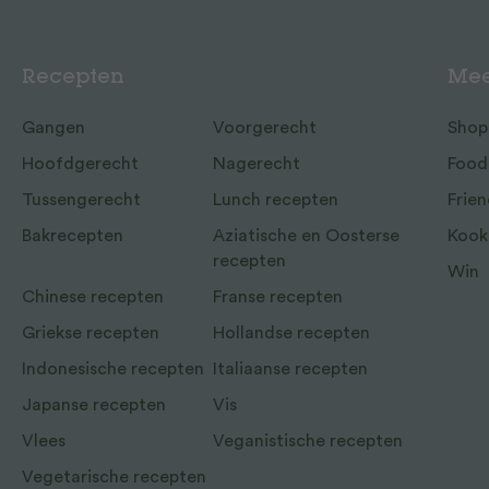
Recepten
Mee
Gangen
Voorgerecht
Shop
Hoofdgerecht
Nagerecht
Food
Tussengerecht
Lunch recepten
Frien
Bakrecepten
Aziatische en Oosterse
Kook
recepten
Win
Chinese recepten
Franse recepten
Griekse recepten
Hollandse recepten
Indonesische recepten
Italiaanse recepten
Japanse recepten
Vis
Vlees
Veganistische recepten
Vegetarische recepten