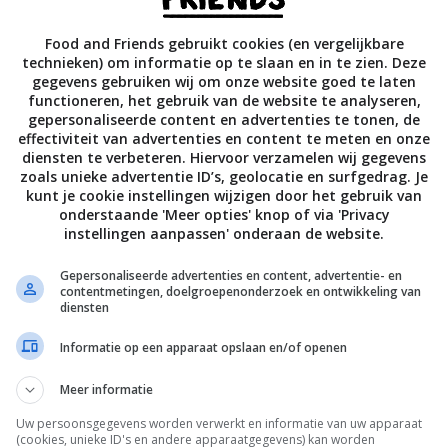
sen. Leg er een theedoek overheen en laat alles nog 10 minu
letjes in omvang verdubbeld zijn.
Food and Friends gebruikt cookies (en vergelijkbare
technieken) om informatie op te slaan en in te zien. Deze
 balletjes op een licht met bloem bestoven werkblad en rol h
gegevens gebruiken wij om onze website goed te laten
functioneren, het gebruik van de website te analyseren,
l met een doorsnee van circa 10-12 centimeter. Het vergt eve
gepersonaliseerde content en advertenties te tonen, de
rdat je het onder de knie hebt; de truc is om vanuit het mi
effectiviteit van advertenties en content te meten en onze
diensten te verbeteren. Hiervoor verzamelen wij gegevens
e werken. Leg 3 eetlepels vulling op een helft van de cirkel e
zoals unieke advertentie ID’s, geolocatie en surfgedrag. Je
kmatig (over de helft van het deeg) uit; zorg
dat er een rand
kunt je cookie instellingen wijzigen door het gebruik van
onderstaande 'Meer opties' knop of via 'Privacy
blijft. Vouw de andere helft van het deeg over de vulling, z
instellingen aanpassen' onderaan de website.
el hebt, en druk de randen stevig op elkaar. Herhaal deze
et
resterende deeg en de rest van de vulling.
Gepersonaliseerde advertenties en content, advertentie- en
contentmetingen, doelgroepenonderzoek en ontwikkeling van
diensten
ah of (koeken)pan met zware bodem en voeg net zoveel olie
 de pan bedekt is. Bak de bolani’s een voor een 4 minuten a
Informatie op een apparaat opslaan en/of openen
 ze goudbruin en knapperig zijn. Laat ze op een met
Meer informatie
kleed bord
uitlekken en serveer ze warm met een chutney of
Uw persoonsgegevens worden verwerkt en informatie van uw apparaat
om te dippen.
(cookies, unieke ID's en andere apparaatgegevens) kan worden