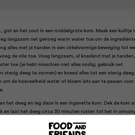
gist en het zout in een middelgrote kom. Maak een kuiltje i
oeg langzaam net genoeg warm water toe om de ingrediënt
ng alles met je handen in een cirkelvormige beweging tot e
voeg de olie toe. Voeg langzaam, al knedend met je handen
ter toe (je hebt misschien niet alles nodig; gebruik net
 stevig deeg te vormen) en kneed alles tot een stevig deeg
jn om de hoeveelheid water of bloem iets aan te passen voor
e.
an het deeg en leg deze in een ingevette kom. Dek de kom a
 en laat het deeg circa 30 minuten rusten tot het in omvang
el het deeg in zes gelijke porties en rol elke portie tussen je
alletje. Leg ze op een met bakpapier beklede bakplaat, met 