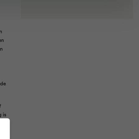
n
en
en
,
.
 de
f
 is
5