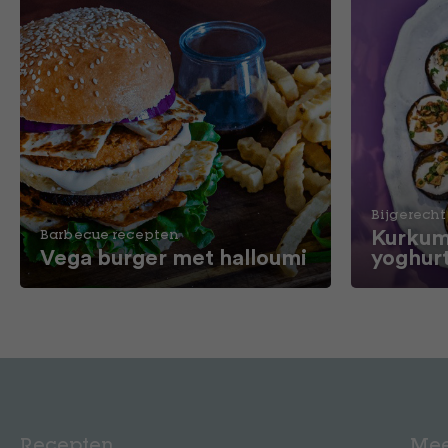
Bijgerecht
Kurkum
Barbecue recepten
Vega burger met halloumi
yoghur
Recepten
Mee