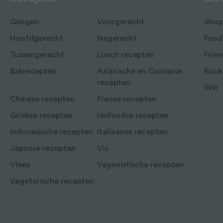
Gangen
Voorgerecht
Shop
Hoofdgerecht
Nagerecht
Food
Tussengerecht
Lunch recepten
Frien
Bakrecepten
Aziatische en Oosterse
Kook
recepten
Win
Chinese recepten
Franse recepten
Griekse recepten
Hollandse recepten
Indonesische recepten
Italiaanse recepten
Japanse recepten
Vis
Vlees
Veganistische recepten
Vegetarische recepten