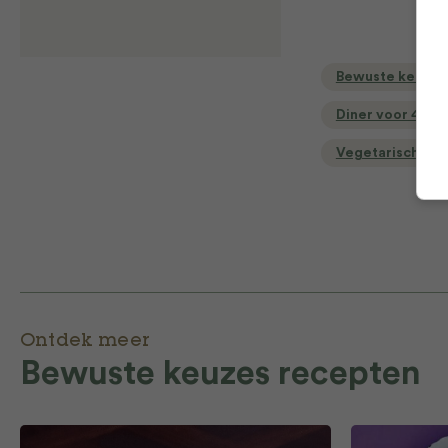
Bewuste keuzes
Diner voor 4 of
Vegetarische r
Ontdek meer
Bewuste keuzes recepten