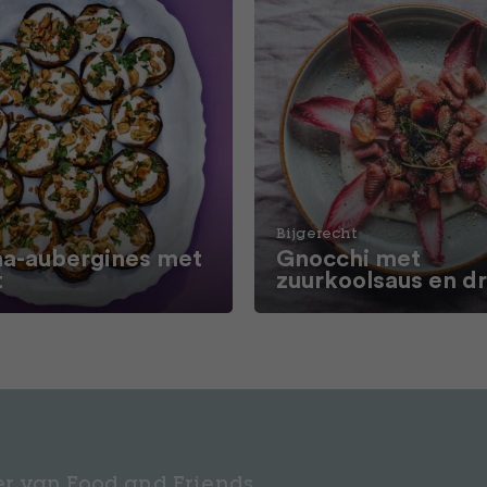
Bijgerecht
a-aubergines met
Gnocchi met
t
zuurkoolsaus en d
r van Food and Friends