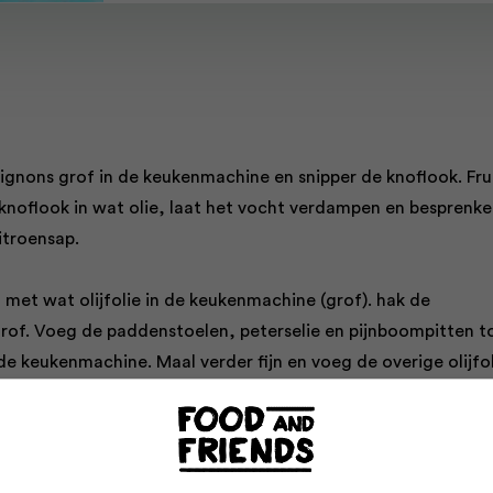
ignons grof in de keukenmachine en snipper de knoflook. Fru
noflook in wat olie, laat het vocht verdampen en besprenke
itroensap.
n met wat olijfolie in de keukenmachine (grof). hak de
rof. Voeg de paddenstoelen, peterselie en pijnboompitten t
 de keukenmachine. Maal verder fijn en voeg de overige olijfo
toe.
k met zout en peper. laat het mengsel een paar uur in de
odat de smaak zich goed kan ontwikkelen.