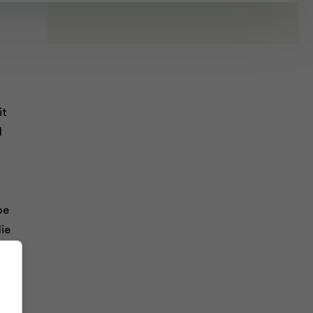
it
l
oe
lie