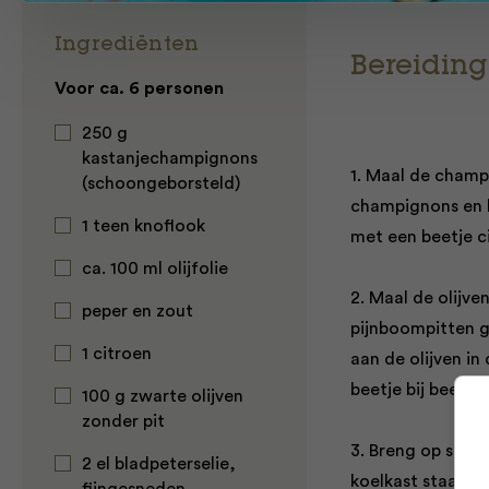
Ingrediënten
Bereiding
Voor ca. 6 personen
250 g
kastanjechampignons
1. Maal de champ
(schoongeborsteld)
champignons en k
1 teen knoflook
met een beetje c
ca. 100 ml olijfolie
2. Maal de olijve
peper en zout
pijnboompitten g
1 citroen
aan de olijven in
beetje bij beetje 
100 g zwarte olijven
zonder pit
3. Breng op smaa
2 el bladpeterselie,
koelkast staan z