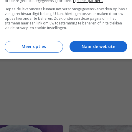
precieze geolocatiegegevens gebruiken.
Lijst met partners.
Bepaalde leveranciers kunnen uw persoonsgegevens verwerken op basis
van gerechtvaardigd belang. U kunt hiertegen bezwaar maken door uw
opties hieronder te beheren. Zoek onderaan deze pagina of in het
sitemenu naar een link om uw toestemming te beheren of in te trekken
Borrel recepten
Borrelhapjes recepten
via de privacy- en cookie-instellingen.
 meer
Gelegenheid
Overdag
Tapas recepten
ecepten
Meer opties
Naar de website