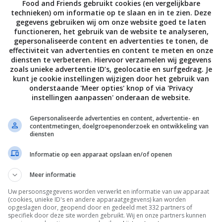
Food and Friends gebruikt cookies (en vergelijkbare
technieken) om informatie op te slaan en in te zien. Deze
gegevens gebruiken wij om onze website goed te laten
lon aan de kook en voeg de polenta al roerend toe. Blijf roer
functioneren, het gebruik van de website te analyseren,
ta in ca. 20 minuten tot een stevige pap. Voeg de boter en
gepersonaliseerde content en advertenties te tonen, de
effectiviteit van advertenties en content te meten en onze
e en breng evt. op smaak met extra zout. Schep de massa op
diensten te verbeteren. Hiervoor verzamelen wij gegevens
lad tot een dikte van ongeveer 1 cm.
zoals unieke advertentie ID’s, geolocatie en surfgedrag. Je
kunt je cookie instellingen wijzigen door het gebruik van
onderstaande 'Meer opties' knop of via 'Privacy
 afkoelen en snijd er driehoekjes, ruitjes of rondjes uit. Verh
instellingen aanpassen' onderaan de website.
oekenpan en bak er kort wat blaadjes salie in zodat ze krokan
Gepersonaliseerde advertenties en content, advertentie- en
ukjes polenta in hete olie krokant aan beide kanten (dit duu
contentmetingen, doelgroepenonderzoek en ontwikkeling van
diensten
 op elk stukje wat tapenade en bestrooi met de krokante sali
Informatie op een apparaat opslaan en/of openen
e & styling Marian Flint – Fotografie Willem Groeneveld –
Meer informatie
styling Jankees Roggeveen
Uw persoonsgegevens worden verwerkt en informatie van uw apparaat
(cookies, unieke ID's en andere apparaatgegevens) kan worden
opgeslagen door, geopend door en gedeeld met 332 partners of
Bewaar rece
specifiek door deze site worden gebruikt. Wij en onze partners kunnen