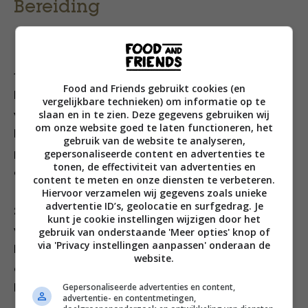
Bereiding
1. Verwarm de oven voor tot 180 °C. Halveer de
Food and Friends gebruikt cookies (en
blokken feta en leg deze in de braadslede met de
vergelijkbare technieken) om informatie op te
slaan en in te zien. Deze gegevens gebruiken wij
vijgen eromheen. Besprenkel alles met de olijfolie en
om onze website goed te laten functioneren, het
honing, voeg een snuf peper toe, strooi de
gebruik van de website te analyseren,
gepersonaliseerde content en advertenties te
pijnboompitten eroverheen en zet 20-25 minuten in de
tonen, de effectiviteit van advertenties en
oven, tot de vijgen zachter zijn.
content te meten en onze diensten te verbeteren.
Hiervoor verzamelen wij gegevens zoals unieke
advertentie ID’s, geolocatie en surfgedrag. Je
2. Meng de citroenrasp, het citroensap, de extra
kunt je cookie instellingen wijzigen door het
vierge olijfolie en het basilicum vlak voor het gerecht
gebruik van onderstaande 'Meer opties' knop of
via 'Privacy instellingen aanpassen' onderaan de
klaar is. Giet over de vijgen en de feta zodra deze uit
website.
de oven komen. Dien heet op met lekker knapperig
Gepersonaliseerde advertenties en content,
brood.
advertentie- en contentmetingen,