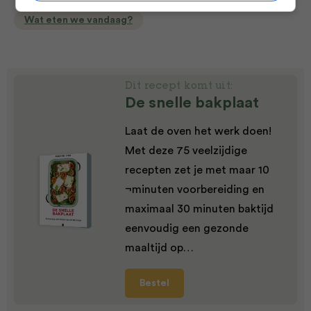
Wat eten we vandaag?
Dit recept komt uit:
De snelle bakplaat
Laat de oven het werk doen!
Met deze 75 veelzijdige
recepten zet je met maar 10
¬minuten voorbereiding en
maximaal 30 minuten baktijd
eenvoudig een gezonde
maaltijd op…
Bestel