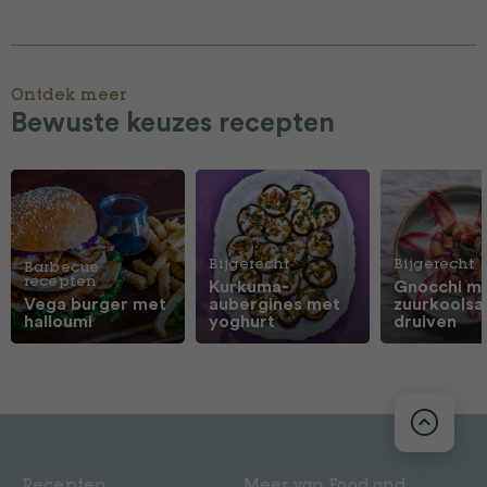
Ontdek meer
Bewuste keuzes recepten
Bijgerecht
Bijgerecht
Barbecue
recepten
Kurkuma-
Gnocchi m
Vega burger met
aubergines met
zuurkoolsa
halloumi
yoghurt
druiven