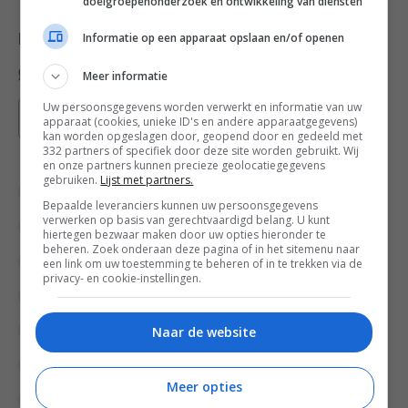
doelgroepenonderzoek en ontwikkeling van diensten
Informatie op een apparaat opslaan en/of openen
Deel dit recept
Meer informatie
Uw persoonsgegevens worden verwerkt en informatie van uw
Bewaar recept
apparaat (cookies, unieke ID's en andere apparaatgegevens)
kan worden opgeslagen door, geopend door en gedeeld met
332 partners of specifiek door deze site worden gebruikt. Wij
en onze partners kunnen precieze geolocatiegegevens
gebruiken.
Lijst met partners.
Bewuste keuzes
Bijgerecht
Bepaalde leveranciers kunnen uw persoonsgegevens
verwerken op basis van gerechtvaardigd belang. U kunt
Diner voor 4 of meer
Fruit
Fruit recepten
hiertegen bezwaar maken door uw opties hieronder te
beheren. Zoek onderaan deze pagina of in het sitemenu naar
Gangen
Gelegenheid
Kaas
een link om uw toestemming te beheren of in te trekken via de
privacy- en cookie-instellingen.
Makkelijke recepten
Meatless Monday
Naar de website
Ovengerechten
Recepten
Snelle recepten
Superfood
Tussengerecht
Meer opties
Vegetarische recepten
Voorgerecht