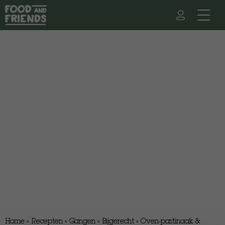
Home
»
Recepten
»
Gangen
»
Bijgerecht
»
Oven-pastinaak &