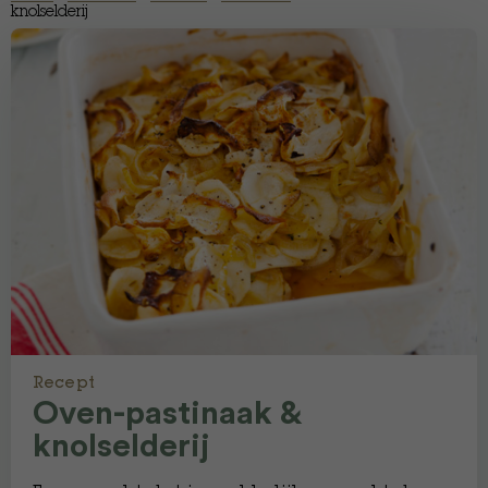
knolselderij
Recept
Oven-pastinaak &
knolselderij