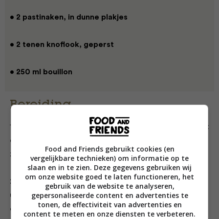
• 2 pastinaken, in dunne plakjes
• 2 tenen knoflook, geperst
• 250 ml bouillon
Bereiding
1 Verwarm de oven voor op 180 ºC. Bak de uiringen met
de tijm gedurende 5 minuten zacht met de olie totdat
Food and Friends gebruikt cookies (en
ze licht zijn gekaramelliseerd.
vergelijkbare technieken) om informatie op te
slaan en in te zien. Deze gegevens gebruiken wij
om onze website goed te laten functioneren, het
2 Maak in een ovenschaal laagjes van de
gebruik van de website te analyseren,
gepersonaliseerde content en advertenties te
ui, knolselderij, pastinaak en knoflook. Giet de bouillon
tonen, de effectiviteit van advertenties en
erbij, dek de ovenschaal af met alufolie en bak het
content te meten en onze diensten te verbeteren.