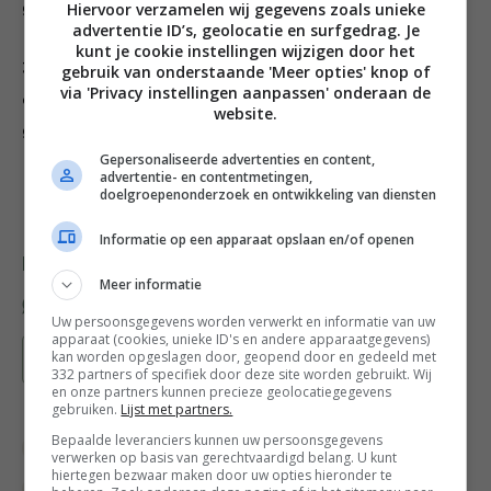
gerecht 45 minuten in de oven.
Hiervoor verzamelen wij gegevens zoals unieke
advertentie ID’s, geolocatie en surfgedrag. Je
kunt je cookie instellingen wijzigen door het
3 Verwijder dan de folie en bak nog 30 minuten tot
gebruik van onderstaande 'Meer opties' knop of
via 'Privacy instellingen aanpassen' onderaan de
de bovenkant goudbruin is en alle groente volledig
website.
gaar is.
Gepersonaliseerde advertenties en content,
advertentie- en contentmetingen,
doelgroepenonderzoek en ontwikkeling van diensten
Informatie op een apparaat opslaan en/of openen
Deel dit recept
Meer informatie
Uw persoonsgegevens worden verwerkt en informatie van uw
apparaat (cookies, unieke ID's en andere apparaatgegevens)
kan worden opgeslagen door, geopend door en gedeeld met
Bewaar recept
332 partners of specifiek door deze site worden gebruikt. Wij
en onze partners kunnen precieze geolocatiegegevens
gebruiken.
Lijst met partners.
Bepaalde leveranciers kunnen uw persoonsgegevens
Bewuste keuzes
Bijgerecht
verwerken op basis van gerechtvaardigd belang. U kunt
hiertegen bezwaar maken door uw opties hieronder te
Diner voor 4 of meer
Franse recepten