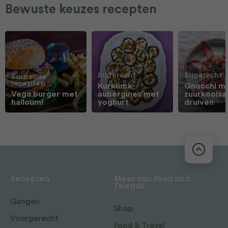
Bewuste keuzes recepten
Bijgerecht
Bijgerecht
Barbecue
recepten
Kurkuma-
Gnocchi m
Vega burger met
aubergines met
zuurkoolsa
halloumi
yoghurt
druiven
Recepten
Meer van Food and
Friends
Gangen
Shop
Voorgerecht
Food & Travel