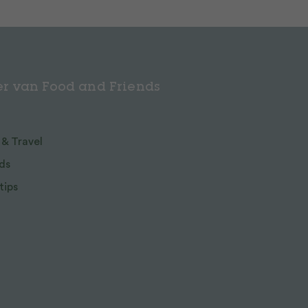
r van Food and Friends
 & Travel
ds
tips