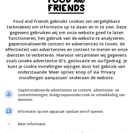
uffinbeslag over de vormpjes en schep een paar theelepels va
lke muffin. Bak 25 minuten, tot ze goudkleurig zijn en
 erop drukt, of tot een spies die je in het midden van een muf
Food and Friends gebruikt cookies (en vergelijkbare
technieken) om informatie op te slaan en in te zien. Deze
weer uit komt. Draai de bakvorm halverwege, zodat de muffin
gegevens gebruiken wij om onze website goed te laten
. Haal ze dan uit de oven, laat iets afkoelen in de bakvorm e
functioneren, het gebruik van de website te analyseren,
gepersonaliseerde content en advertenties te tonen, de
ervolgens op een rooster om helemaal af te laten koelen – of
effectiviteit van advertenties en content te meten en onze
ze nog warm zijn!
diensten te verbeteren. Hiervoor verzamelen wij gegevens
zoals unieke advertentie ID’s, geolocatie en surfgedrag. Je
kunt je cookie instellingen wijzigen door het gebruik van
ins 3 dagen op kamertemperatuur in een koektrommel beware
onderstaande 'Meer opties' knop of via 'Privacy
instellingen aanpassen' onderaan de website.
s
: de kinderen kunnen het beslag in de bakvorm scheppen en
e muffins verdelen.
Gepersonaliseerde advertenties en content, advertentie- en
contentmetingen, doelgroepenonderzoek en ontwikkeling van
diensten
ou maakten we een gratis weekmenu van The Little Green
 de banner en download het nu.
Informatie op een apparaat opslaan en/of openen
Meer informatie