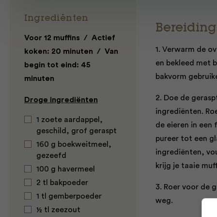
Ingrediënten
Bereiding
Voor 12 muffins / Actief
1. Verwarm de ov
koken: 20 minuten / Van
en bekleed met b
begin tot eind: 45
bakvorm gebruik
minuten
2. Doe de gerasp
Droge ingrediënten
ingrediënten. Roe
1 zoete aardappel,
de eieren in een
geschild, grof geraspt
pureer tot een gl
160 g boekweitmeel,
ingrediënten, vou
gezeefd
krijg je taaie muf
100 g havermeel
2 tl bakpoeder
3. Roer voor de g
1 tl gemberpoeder
weg.
½ tl zeezout