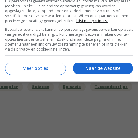
Uw persoonsgegevens worden verwerkt en informatie van uw apparaat
(cookies, unieke ID's en andere apparaatgegevens) kan worden
Bewaar rece
opgeslagen door, geopend door en gedeeld met 332 partners of
specifiek door deze site worden gebruikt. Wij en onze partners kunnen
precieze geolocatiegegevens gebruiken.
Lijst met partners.
Bepaalde leveranciers kunnen uw persoonsgegevens verwerken op basis
van gerechtvaardigd belang. U kunt hiertegen bezwaar maken door uw
opties hieronder te beheren. Zoek onderaan deze pagina of in het
ten
Bakken
Bakrecepten
sitemenu naar een link om uw toestemming te beheren of in te trekken
via de privacy- en cookie-instellingen.
r kinderen
Borrel recepten
Gelegenheid
en
High tea recepten
Kinderfeestje recepten
Meer opties
Naar de website
Leuke recepten voor kinderen
Muffins recepten
Recepten
Seizoen
Spinazie
Tussendoortjes