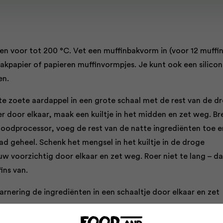
en voor tot 200 °C. Vet een muffinbakvorm in (voor 12 muffin
akpapier of papieren muffinvormpjes. Je kunt ook een silico
en.
te zoete aardappel in een grote schaal met de rest van de d
r door elkaar, maak een kuiltje in het midden en zet weg. Br
 foodprocessor, voeg de rest van de natte ingrediënten toe e
ad geheel. Schenk het mengsel in het kuiltje in de droge
w voorzichtig door elkaar en zet weg. Roer niet te lang – da
fins van.
arnering de ingrediënten in een schaaltje door elkaar en zet