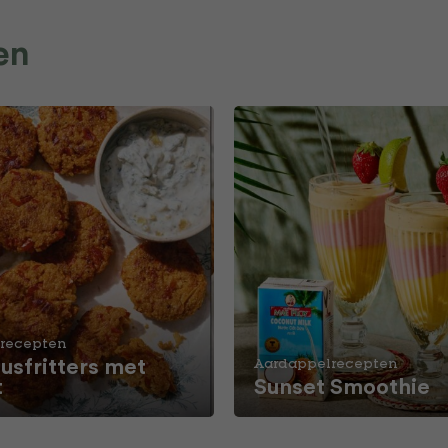
en
recepten
usfritters met
Aardappelrecepten
t
Sunset Smoothie