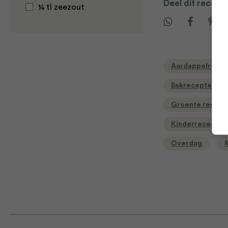
Deel dit recept
¼ tl zeezout
Aardappelrecep
Bakrecepten voo
Groente recept
Kinderrecepten
Overdag