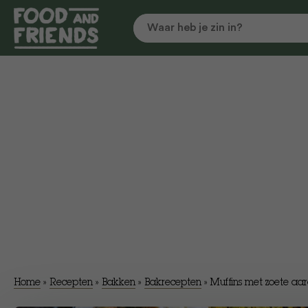
Home
»
Recepten
»
Bakken
»
Bakrecepten
»
Muffins met zoete aar