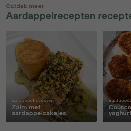
Ontdek meer
Aardappelrecepten recept
Aardappelrecepten
Aardappel
Zalm met
Cousco
aardappelcakejes
yoghur