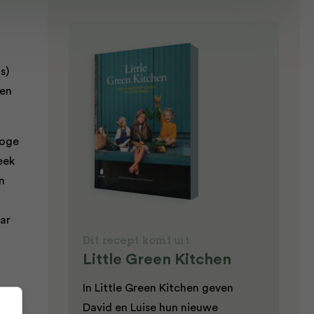
s)
nen
roge
eek
n
ar
Dit recept komt uit:
Little Green Kitchen
In Little Green Kitchen geven
David en Luise hun nieuwe