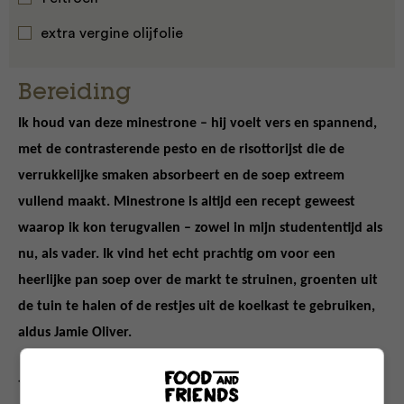
extra vergine olijfolie
Bereiding
Ik
h
oud van deze minestrone – hij voelt vers en spannend,
met de contrasterende pesto en de risottorijst die de
verrukkelijke smaken absorbeert en de soep extreem
vullend maakt. Minestrone is altijd een recept geweest
waarop ik kon terugvallen – zowel in mijn studententijd als
nu, als vader. Ik vind het echt prachtig om voor een
heerlijke pan soep over de markt te struinen, groenten uit
de tuin te halen of de restjes uit de koelkast te gebruiken,
aldus Jamie Oliver.
1.
Pel de uien en maak de bleekselderij schoon. Hak ze fijn en