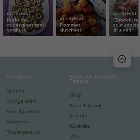
Bijgerecht
Bijgerecht
Bijgerecht
Kurkuma-
Gnocchi m
aubergines met
Pommes
zuurkoolsa
yoghurt
dutchess
druiven
Recepten
Meer van Food and
Friends
Gangen
Shop
Voorgerecht
Food & Travel
Hoofdgerecht
Friends
Nagerecht
Kooktips
Tussengerecht
Win