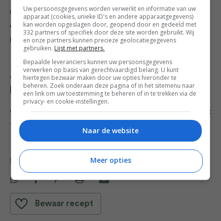
Uw persoonsgegevens worden verwerkt en informatie van uw
mee, zodat ze nog wat bite hebben. Voeg naar smaak peper
apparaat (cookies, unieke ID's en andere apparaatgegevens)
kan worden opgeslagen door, geopend door en gedeeld met
en zout toe, schep de soep in warme kommen en maak af met
332 partners of specifiek door deze site worden gebruikt. Wij
en onze partners kunnen precieze geolocatiegegevens
lepeltjes pesto.
gebruiken.
Lijst met partners.
Bepaalde leveranciers kunnen uw persoonsgegevens
Dit recept komt uit het boek ‘Jamie kookt Italië’ van
verwerken op basis van gerechtvaardigd belang. U kunt
Jamie Oliver (€29,99, Kosmos Uitgevers).
hiertegen bezwaar maken door uw opties hieronder te
beheren. Zoek onderaan deze pagina of in het sitemenu naar
[Credits: fotografie David Loftus]
een link om uw toestemming te beheren of in te trekken via de
privacy- en cookie-instellingen.
Calorieën: 324 kcal – Vet: 13 g – Verz. vet: 3,4 g – Eiwit:
16,8 g – Koolhyd.: 36,9 g – Suiker: 6,3 g – Zout: 0,9 g –
Naar de website
Vezels: 3,7 g
Meer opties
Deel dit recept
Bewaar recept