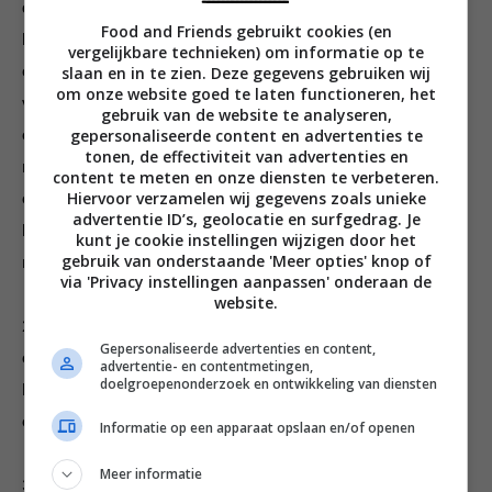
doe ze met 2 eetlepels olie in een grote pan op matig vuur;
Food and Friends gebruikt cookies (en
blijf 15 minuten regelmatig roeren. Dit is een goed moment
vergelijkbare technieken) om informatie op te
slaan en in te zien. Deze gegevens gebruiken wij
om je groene groenten voor te bereiden. Snijd courgette en
om onze website goed te laten functioneren, het
venkel in blokjes van ½ cm en bimi, asperges, snijbiet
gebruik van de website te analyseren,
gepersonaliseerde content en advertenties te
en boerenkool fijn. Zet de groenten even opzij. Roer de rijst 2
tonen, de effectiviteit van advertenties en
minuten door de ui en bleekselderij
content te meten en onze diensten te verbeteren.
Hiervoor verzamelen wij gegevens zoals unieke
en giet de bouillon erbij. Bind de takjes kruiden bij elkaar, gooi
advertentie ID’s, geolocatie en surfgedrag. Je
het bosje in de pan, breng de soep aan de kook en laat 15
kunt je cookie instellingen wijzigen door het
gebruik van onderstaande 'Meer opties' knop of
minuten pruttelen.
via 'Privacy instellingen aanpassen' onderaan de
website.
2. Pel voor de pesto intussen de tenen knoflook, doe ze met
Gepersonaliseerde advertenties en content,
een snufje zeezout in een vijzel en maal er een fijne pasta van.
advertentie- en contentmetingen,
doelgroepenonderzoek en ontwikkeling van diensten
Rasp de parmezaan en citroenschil erover, knijp de citroen
erboven uit en werk er 4 eetlepels extra vergine olijfolie door.
Informatie op een apparaat opslaan en/of openen
Meer informatie
3. Roer de groenten door de soep en kook ze 10-15 minuten