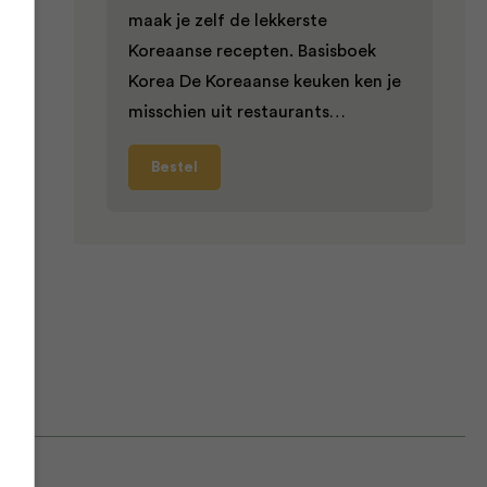
maak je zelf de lekkerste
Koreaanse recepten. Basisboek
Korea De Koreaanse keuken ken je
pt
misschien uit restaurants…
Bestel
od