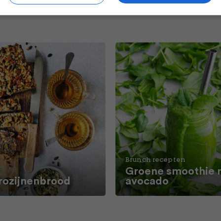
Brunch recepten
Groene smoothie 
rozijnenbrood
avocado