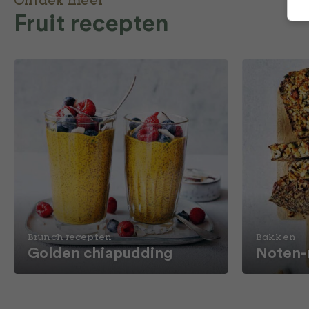
Ontdek meer
Fruit recepten
Brunch recepten
Bakken
Golden chiapudding
Noten-