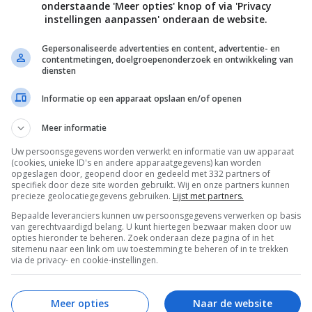
onderstaande 'Meer opties' knop of via 'Privacy
instellingen aanpassen' onderaan de website.
Gepersonaliseerde advertenties en content, advertentie- en
contentmetingen, doelgroepenonderzoek en ontwikkeling van
Bewaar rece
diensten
Informatie op een apparaat opslaan en/of openen
Meer informatie
 recepten
Gelegenheid
Kinderfeestje recepten
Uw persoonsgegevens worden verwerkt en informatie van uw apparaat
Overdag
Recepten
Super groen
Superfo
(cookies, unieke ID's en andere apparaatgegevens) kan worden
opgeslagen door, geopend door en gedeeld met 332 partners of
Zomerrecepten
specifiek door deze site worden gebruikt. Wij en onze partners kunnen
precieze geolocatiegegevens gebruiken.
Lijst met partners.
Bepaalde leveranciers kunnen uw persoonsgegevens verwerken op basis
van gerechtvaardigd belang. U kunt hiertegen bezwaar maken door uw
opties hieronder te beheren. Zoek onderaan deze pagina of in het
sitemenu naar een link om uw toestemming te beheren of in te trekken
via de privacy- en cookie-instellingen.
Meer opties
Naar de website