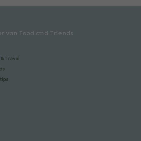
r van Food and Friends
 & Travel
ds
tips