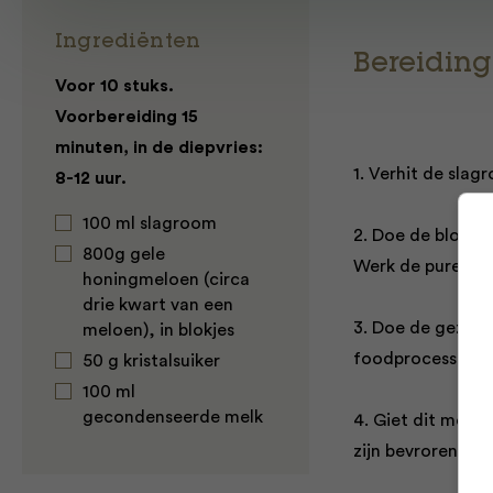
Ingrediënten
Bereiding
Voor 10 stuks.
Voorbereiding 15
minuten, in de diepvries:
1. Verhit de slag
8-12 uur.
100 ml slagroom
2. Doe de blokje
800g gele
Werk de puree do
honingmeloen (circa
drie kwart van een
3. Doe de gezeef
meloen), in blokjes
foodprocessor of
50 g kristalsuiker
100 ml
gecondenseerde melk
4. Giet dit mengs
zijn bevroren.