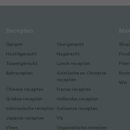
Recepten
Mee
Gangen
Voorgerecht
Shop
Hoofdgerecht
Nagerecht
Food
Tussengerecht
Lunch recepten
Frien
Bakrecepten
Aziatische en Oosterse
Kook
recepten
Win
Chinese recepten
Franse recepten
Griekse recepten
Hollandse recepten
Indonesische recepten
Italiaanse recepten
Japanse recepten
Vis
Vlees
Veganistische recepten