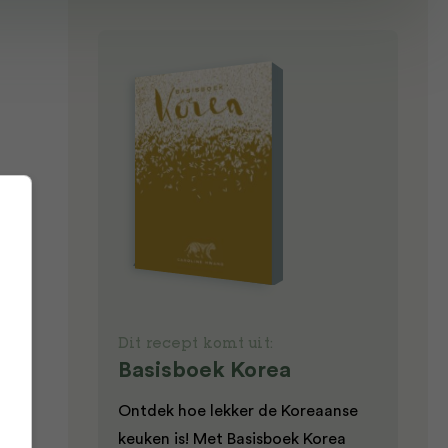
e.
Dit recept komt uit:
Basisboek Korea
Ontdek hoe lekker de Koreaanse
keuken is! Met Basisboek Korea