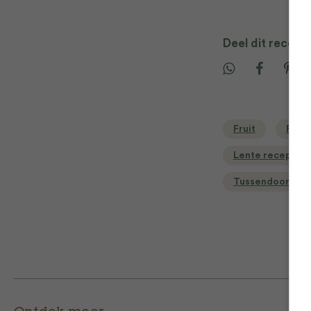
Deel dit recept
Fruit
Fruit
Lente recepten
Tussendoortjes