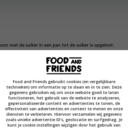
room met de suiker in een pan tot de suiker is opgelost.
s meloen in een foodprocessor of blender en maal ze tot pure
or een zeef.
Food and Friends gebruikt cookies (en vergelijkbare
de puree samen met de overige ingrediënten terug in de
technieken) om informatie op te slaan en in te zien. Deze
gegevens gebruiken wij om onze website goed te laten
 blender en meng alles goed.
functioneren, het gebruik van de website te analyseren,
gepersonaliseerde content en advertenties te tonen, de
effectiviteit van advertenties en content te meten en onze
el in ijslollyvormpjes en zet ze in de diepvries tot ze helemaal
diensten te verbeteren. Hiervoor verzamelen wij gegevens
zoals unieke advertentie ID’s, geolocatie en surfgedrag. Je
kunt je cookie instellingen wijzigen door het gebruik van