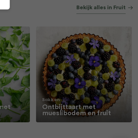
Bekijk alles in Fruit
Bakken
met
Ontbijttaart met
mueslibodem en fruit