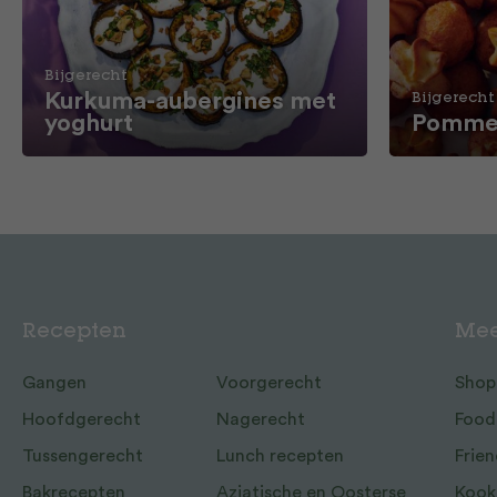
Bijgerecht
Kurkuma-aubergines met
Bijgerecht
yoghurt
Pommes
Recepten
Mee
Gangen
Voorgerecht
Shop
Hoofdgerecht
Nagerecht
Food
Tussengerecht
Lunch recepten
Frien
Bakrecepten
Aziatische en Oosterse
Kook