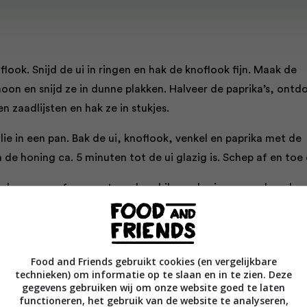
oflook. Snijd de ui in ringen en hak de knoflook fijn. Maak de
oon en snijd ze in dunne plakken. Halveer de paprika’s, ontd
n zaadlijsten en hak ze in stukjes.
folie in een pan. Bak de ui, knoflook, venkel en paprika met de
n de honing ca. 5 minuten tot de ui glazig is. Schep af en toe
scherp mes of een zesteur de schil van de sinaasappel en de
 sinaasappels en citroen uit en meet de benodigde hoeveelhei
inaasappel- en citroensap, de sinaasappel- en citroenschil, h
de azijn in de pan en breng aan de kook. Laat op laag vuur 1
Food and Friends gebruikt cookies (en vergelijkbare
 koken.
technieken) om informatie op te slaan en in te zien. Deze
gegevens gebruiken wij om onze website goed te laten
n het vuur en vis de sinaasappel- en citroenschil eruit. Laat 
functioneren, het gebruik van de website te analyseren,