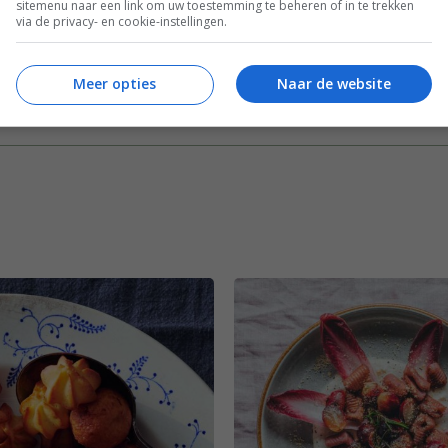
sitemenu naar een link om uw toestemming te beheren of in te trekken
Tussengerecht
Vis
Voorgerecht
via de privacy- en cookie-instellingen.
Meer opties
Naar de website