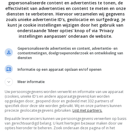
gepersonaliseerde content en advertenties te tonen, de
nuten afkoelen en leg dan de makrelen erin. Laat de vis trek
effectiviteit van advertenties en content te meten en onze
 Zodra de escabeche helemaal is afgekoeld, kun je het gerec
diensten te verbeteren. Hiervoor verzamelen wij gegevens
zoals unieke advertentie ID’s, geolocatie en surfgedrag. Je
e koelkast bewaren.
kunt je cookie instellingen wijzigen door het gebruik van
onderstaande 'Meer opties' knop of via 'Privacy
 met bijvoorbeeld groene paprika, tomaat en kappertjes.
instellingen aanpassen' onderaan de website.
ren we de vis met kleine groene paprika’s, tomaten, limoen 
Gepersonaliseerde advertenties en content, advertentie- en
contentmetingen, doelgroepenonderzoek en ontwikkeling van
diensten
Informatie op een apparaat opslaan en/of openen
Meer informatie
Bewaar rece
Uw persoonsgegevens worden verwerkt en informatie van uw apparaat
(cookies, unieke ID's en andere apparaatgegevens) kan worden
opgeslagen door, geopend door en gedeeld met 332 partners of
specifiek door deze site worden gebruikt. Wij en onze partners kunnen
precieze geolocatiegegevens gebruiken.
Lijst met partners.
Borrel recepten
Fruit recepten
Gangen
Bepaalde leveranciers kunnen uw persoonsgegevens verwerken op basis
Hoofdgerecht
Makreel recepten
Recepten
van gerechtvaardigd belang. U kunt hiertegen bezwaar maken door uw
opties hieronder te beheren. Zoek onderaan deze pagina of in het