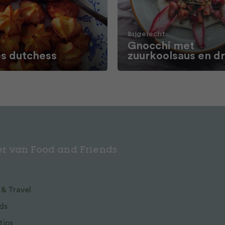
Bijgerecht
Gnocchi met
 dutchess
zuurkoolsaus en d
r van Food and Friends
 & Travel
ds
tips