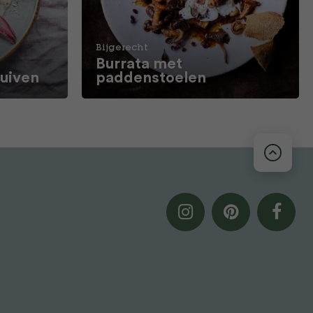
Bijgerecht
Burrata met
ruiven
paddenstoelen