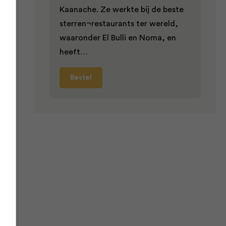
ken
Kaanache. Ze werkte bij de beste
ht
sterren¬restaurants ter wereld,
waaronder El Bulli en Noma, en
heeft…
en
Bestel
pt