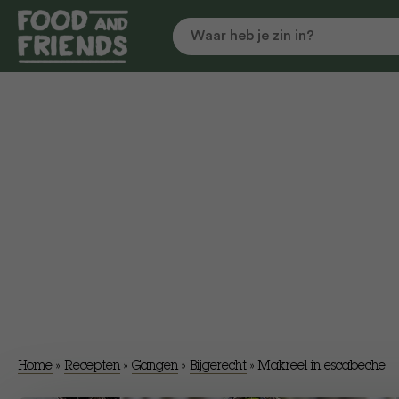
Home
»
Recepten
»
Gangen
»
Bijgerecht
»
Makreel in escabeche