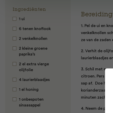
Ingrediënten
Bereiding
1 ui
1. Pel de ui en kn
6 tenen knoflook
venkelknollen sch
2 venkelknollen
ze van de zaden e
2 kleine groene
2. Verhit de olij
paprika’s
laurierblaadjes e
2 el extra vierge
3. Schil met een 
olijfolie
citroen. Pers de
4 laurierblaadjes
sap af. Doe het s
1 el honing
korianderzaad en 
minuten zachtjes
1 onbespoten
sinaasappel
4. Neem de pan va