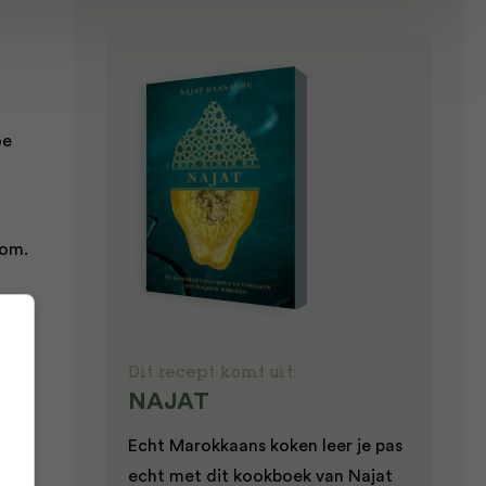
oe
 om.
d
et
Dit recept komt uit:
0
NAJAT
Echt Marokkaans koken leer je pas
de
echt met dit kookboek van Najat