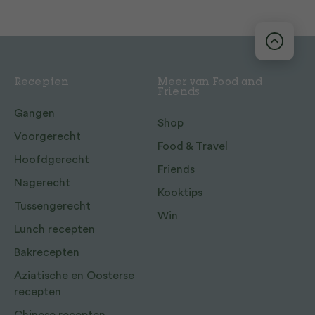
Recepten
Meer van Food and
Friends
Gangen
Shop
Voorgerecht
Food & Travel
Hoofdgerecht
Friends
Nagerecht
Kooktips
Tussengerecht
Win
Lunch recepten
Bakrecepten
Aziatische en Oosterse
recepten