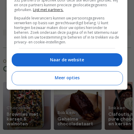
332 partners of specifiek door deze site worden gebruikt. Wij
en onze partners kunnen precieze geolocatiegegevens
Tussendoortjes
Verjaardag recepten
gebruiken.
Lijst met partners.
Bepaalde leveranciers kunnen uw persoonsgegevens
verwerken op basis van gerechtvaardigd belang. U kunt
hiertegen bezwaar maken door uw opties hieronder te
beheren. Zoek onderaan deze pagina of in het sitemenu naar
een link om uw toestemming te beheren of in te trekken via de
privacy- en cookie-instellingen.
Naar de website
Ontdek meer
Chocolade recepten
Meer opties
Chocolade
Bakken
Bakken
Brownies met
Clafoutis 
kersen &
Geheime
pure choco
walnoten
chocoladetaart
en kersen