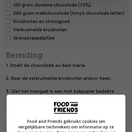
150 gram donkere chocolade (72%)
250 gram melkchocolade (tony’s chocolade letter)
Kruidnoten en strooigoed
Verkruimelde kruidnoten
Granaatappelpitjes
Bereiding
1. Smelt de chocolade au-bain marie.
2. Roer de verkruimelde kruidnoten erdoor heen.
3.
Giet het mengsel in een met bakpapier bedekte
cakevorm waarvan de bodem losgeklikt kan worden.
Zorg dat het mooi verspreid wordt.
Food and Friends gebruikt cookies (en
4.
Verdeel kruidnoten, strooigoed en
vergelijkbare technieken) om informatie op te
granaatappelpitjes over de chocolade en zet het blik in