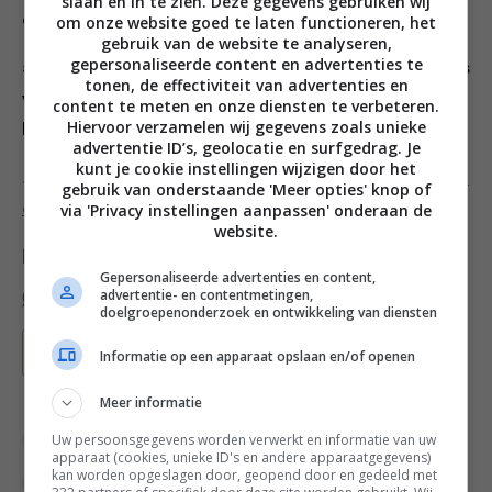
slaan en in te zien. Deze gegevens gebruiken wij
de koelkast. Laat tenminste 4 uur koelen.
om onze website goed te laten functioneren, het
gebruik van de website te analyseren,
gepersonaliseerde content en advertenties te
5.
Haal de cakevorm los en maak de chocolade bark los
tonen, de effectiviteit van advertenties en
van de bodem. Snijd in grove stukken en bewaar in de
content te meten en onze diensten te verbeteren.
Hiervoor verzamelen wij gegevens zoals unieke
koelkast.
advertentie ID’s, geolocatie en surfgedrag. Je
kunt je cookie instellingen wijzigen door het
Dit is een recept van Max Havelaar.
Lees hier alles over
gebruik van onderstaande 'Meer opties' knop of
via 'Privacy instellingen aanpassen' onderaan de
eerlijke chocolade
website.
Deel dit recept
Gepersonaliseerde advertenties en content,
advertentie- en contentmetingen,
doelgroepenonderzoek en ontwikkeling van diensten
Bewaar recept
Informatie op een apparaat opslaan en/of openen
Meer informatie
Uw persoonsgegevens worden verwerkt en informatie van uw
Chocolade
Gelegenheid
Overdag
apparaat (cookies, unieke ID's en andere apparaatgegevens)
kan worden opgeslagen door, geopend door en gedeeld met
Recepten
Sinterklaas recepten