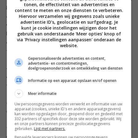
tonen, de effectiviteit van advertenties en
koteletten zo’n 3 min. aan iedere kant – afhankelijk van
content te meten en onze diensten te verbeteren.
Hiervoor verzamelen wij gegevens zoals unieke
de grootte. Ze mogen nog best een beetje roze zijn
advertentie ID’s, geolocatie en surfgedrag. Je
vanbinnen. Waarschijnlijk heb je geen pan waar alle 12
kunt je cookie instellingen wijzigen door het
gebruik van onderstaande 'Meer opties' knop of
koteletten tegelijker tijd in passen, dus bak ze in delen
via 'Privacy instellingen aanpassen' onderaan de
en houd het eerste deel warm in alufolie of gebruik
website.
twee grote pannen.
Gepersonaliseerde advertenties en content,
advertentie- en contentmetingen,
doelgroepenonderzoek en ontwikkeling van diensten
4 Giet ondertussen de worteltjes af en doe ze over in
een kom. Schep ze om met een klontje boter en de
Informatie op een apparaat opslaan en/of openen
fijngehakte peterselie.
Meer informatie
5 Leg 3 koteletten op elk bord en serveer met een
Uw persoonsgegevens worden verwerkt en informatie van uw
apparaat (cookies, unieke ID's en andere apparaatgegevens)
schijfje citroen, de worteltjes en de spinaziesalade.
kan worden opgeslagen door, geopend door en gedeeld met
332 partners of specifiek door deze site worden gebruikt. Wij
en onze partners kunnen precieze geolocatiegegevens
gebruiken.
Lijst met partners.
TIP: Geitenzuiglam is mals en heeft een hele zachte smaak. Het is o.a. te
Bepaalde leveranciers kunnen uw persoonsgegevens
bestellen via geitenvlees.com. De koteletjes kunnen ook vervangen worden door