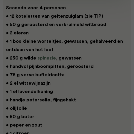
Secondo voor 4 personen
• 12 koteletten van geitenzuiglam (zie TIP)
• 50 g geroosterd en verkruimeld witbrood
• 2 eieren
• 1 bos kleine worteltjes, gewassen, gehalveerd en
ontdaan van het loof
• 250 g wilde
spinazie
, gewassen
• handvol pijnboompitten, geroosterd
• 75 g verse buffelricotta
• 2 el wittewijnazijn
• 1 el lavendelhoning
• handje peterselie, fijngehakt
• olijfolie
• 50 g boter
• peper en zout
• 1 citroen