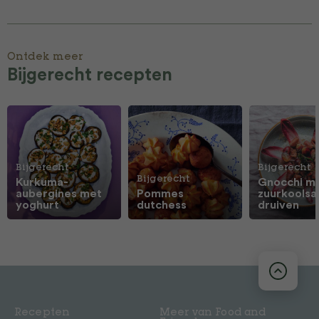
Ontdek meer
Bijgerecht recepten
Bijgerecht
Bijgerecht
Bijgerecht
Kurkuma-
Gnocchi m
aubergines met
Pommes
zuurkoolsa
yoghurt
dutchess
druiven
Recepten
Meer van Food and