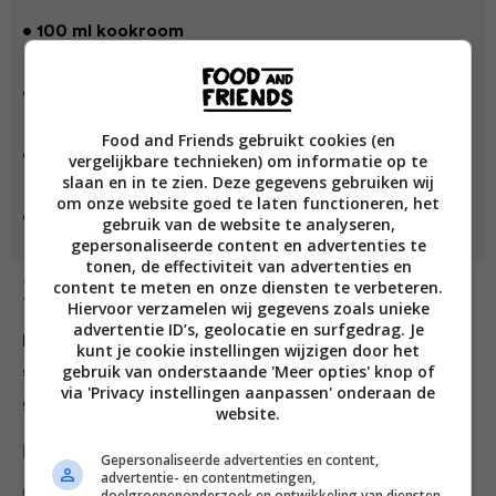
• 100 ml kookroom
• 8 dunne sneetjes volkorenstokbrood
Food and Friends gebruikt cookies (en
• 50 g stilton, verkruimeld
vergelijkbare technieken) om informatie op te
slaan en in te zien. Deze gegevens gebruiken wij
om onze website goed te laten functioneren, het
• ½
appel
, klokhuis verwijderd, in kleine blokjes
gebruik van de website te analyseren,
gepersonaliseerde content en advertenties te
tonen, de effectiviteit van advertenties en
content te meten en onze diensten te verbeteren.
Bereiding
Hiervoor verzamelen wij gegevens zoals unieke
advertentie ID’s, geolocatie en surfgedrag. Je
Het frisse van de appel gaat in deze soep erg goed
kunt je cookie instellingen wijzigen door het
gebruik van onderstaande 'Meer opties' knop of
samen met de smaak van de knolselderij. De tijm
via 'Privacy instellingen aanpassen' onderaan de
geeft de soep een kruidig tintje.
website.
Deel dit recept
Gepersonaliseerde advertenties en content,
advertentie- en contentmetingen,
doelgroepenonderzoek en ontwikkeling van diensten