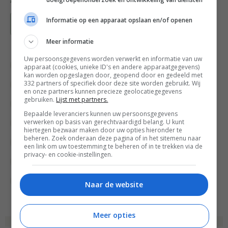
Informatie op een apparaat opslaan en/of openen
Bewaar recept
Meer informatie
Uw persoonsgegevens worden verwerkt en informatie van uw
Appelrecepten
Bewuste keuzes
apparaat (cookies, unieke ID's en andere apparaatgegevens)
kan worden opgeslagen door, geopend door en gedeeld met
332 partners of specifiek door deze site worden gebruikt. Wij
Fruit recepten
Herfstrecepten
en onze partners kunnen precieze geolocatiegegevens
gebruiken.
Lijst met partners.
Lunch recepten
Overdag
Bepaalde leveranciers kunnen uw persoonsgegevens
verwerken op basis van gerechtvaardigd belang. U kunt
Recept van de dag
Recepten
hiertegen bezwaar maken door uw opties hieronder te
beheren. Zoek onderaan deze pagina of in het sitemenu naar
Soep recepten
Soepen
een link om uw toestemming te beheren of in te trekken via de
privacy- en cookie-instellingen.
Vegetarische recepten
Wat eten we vandaag?
Winterrecepten
Naar de website
Meer opties