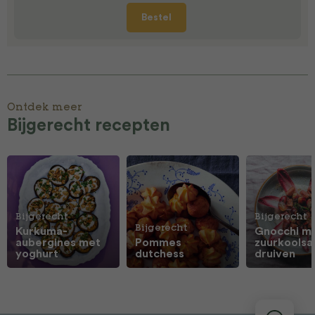
Bestel
Ontdek meer
Bijgerecht recepten
Bijgerecht
Bijgerecht
Bijgerecht
Kurkuma-
Gnocchi m
aubergines met
Pommes
zuurkoolsa
yoghurt
dutchess
druiven