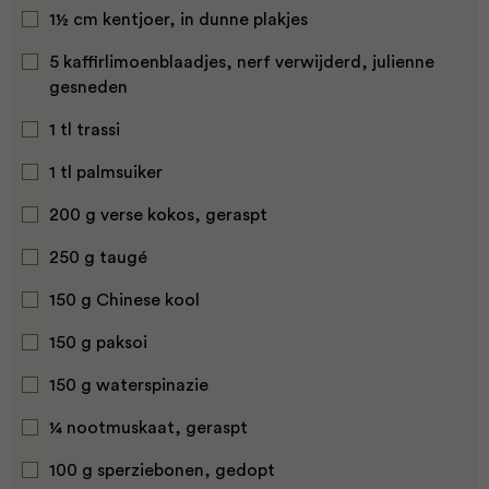
1½ cm kentjoer, in dunne plakjes
5 kaffirlimoenblaadjes, nerf verwijderd, julienne
gesneden
1 tl trassi
1 tl palmsuiker
200 g verse kokos, geraspt
250 g taugé
150 g Chinese kool
150 g paksoi
150 g waterspinazie
¼ nootmuskaat, geraspt
100 g sperziebonen, gedopt