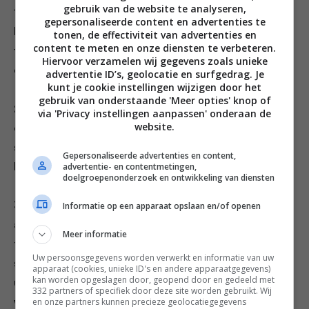
gebruik van de website te analyseren,
1. Maal in de vijzel het zout, de lomboks, kentjoer, het
gepersonaliseerde content en advertenties te
kaffirlimoenblad, de trassi en de palmsuiker tot een
tonen, de effectiviteit van advertenties en
content te meten en onze diensten te verbeteren.
fijne boemboe. Voeg verse kokos toe en meng goed
Hiervoor verzamelen wij gegevens zoals unieke
door.
advertentie ID’s, geolocatie en surfgedrag. Je
kunt je cookie instellingen wijzigen door het
gebruik van onderstaande 'Meer opties' knop of
2. Breng een laagje water in de stoompan aan de kook
via 'Privacy instellingen aanpassen' onderaan de
website.
en stoom de boemboe ongeveer 30 minuten in de
stoominzet. Neem de pan van het vuur en laat de
Gepersonaliseerde advertenties en content,
advertentie- en contentmetingen,
boemboe enigszins afkoelen.
doelgroepenonderzoek en ontwikkeling van diensten
Informatie op een apparaat opslaan en/of openen
3. Breng intussen een pan met ruim water en wat zout
aan de kook en blancheer er achtereenvolgens de
Meer informatie
taugé, Chinese kool, paksoi en de waterspinazie 30
Uw persoonsgegevens worden verwerkt en informatie van uw
seconden in. Neem de groente met een schuimspaan
apparaat (cookies, unieke ID's en andere apparaatgegevens)
kan worden opgeslagen door, geopend door en gedeeld met
uit het kookvocht, spoel na onder koud stromend
332 partners of specifiek door deze site worden gebruikt. Wij
en onze partners kunnen precieze geolocatiegegevens
water en laat goed uitlekken.