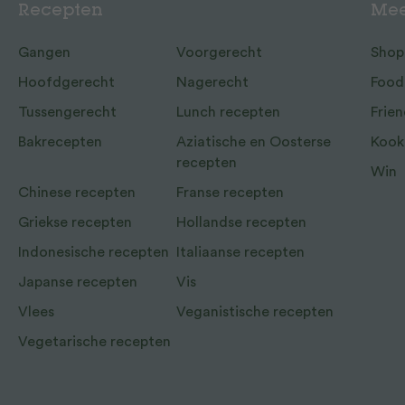
Recepten
Mee
Gangen
Voorgerecht
Shop
Hoofdgerecht
Nagerecht
Food
Tussengerecht
Lunch recepten
Frien
Bakrecepten
Aziatische en Oosterse
Kook
recepten
Win
Chinese recepten
Franse recepten
Griekse recepten
Hollandse recepten
Indonesische recepten
Italiaanse recepten
Japanse recepten
Vis
Vlees
Veganistische recepten
Vegetarische recepten