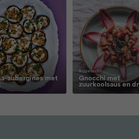
Bijgerecht
a-aubergines met
Gnocchi met
t
zuurkoolsaus en d