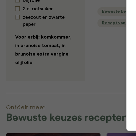
olijfolie
2 el rietsuiker
Bewuste keuzes
zeezout en zwarte
Recept van de d
peper
Voor erbij: komkommer,
in brunoise tomaat, in
brunoise extra vergine
olijfolie
Ontdek meer
Bewuste keuzes recepten