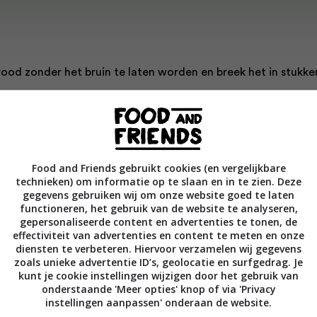
rood zonder het bruin te laten worden en breek het in stukke
e paprika in de blender of met de staafmixer tot een pasta. 
diënten toe en pureer tot een glad geheel. Voeg indien nodig
toe om te verdunnen.
Food and Friends gebruikt cookies (en vergelijkbare
 rusten in de koelkast.
technieken) om informatie op te slaan en in te zien. Deze
gegevens gebruiken wij om onze website goed te laten
brunoise van komkommer en tomaat en een paar druppels
functioneren, het gebruik van de website te analyseren,
gepersonaliseerde content en advertenties te tonen, de
effectiviteit van advertenties en content te meten en onze
diensten te verbeteren. Hiervoor verzamelen wij gegevens
zoals unieke advertentie ID’s, geolocatie en surfgedrag. Je
kunt je cookie instellingen wijzigen door het gebruik van
Bewaar rece
onderstaande 'Meer opties' knop of via 'Privacy
instellingen aanpassen' onderaan de website.