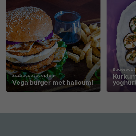
Bijgerecht
Kurkum
Barbecue recepten
Vega burger met halloumi
yoghur