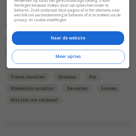
verwerken op basis van gerechtvaardigd belang. U kunt
hiertegen bezwaar maken door uw opties hieronder te
beheren. Zoek onderaan deze pagina of in het sitemenu naar
een link om uw toestemming te beheren of in te trekken via de
privacy- en cookie-instellingen.
Deel dit recept
Naar de website
Bewaar recept
Meer opties
Franse recepten
Keukens
Kip
Makkelijke recepten
Recepten
Soepen
Wat eten we vandaag?