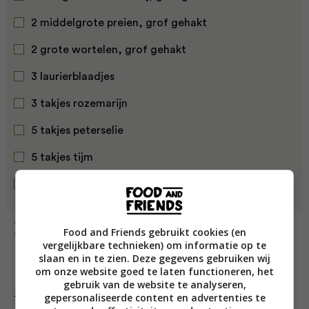
2 middelgrote preien, grof gehakt
2 grote wortelen, grof gehakt
3 laurierblaadjes
3 takjes rozemarijn
5 takjes peterselie
5 takjes tijm
5 zwarte peperkorrels, in hun geheel
Bereiding
Food and Friends gebruikt cookies (en
vergelijkbare technieken) om informatie op te
slaan en in te zien. Deze gegevens gebruiken wij
om onze website goed te laten functioneren, het
gebruik van de website te analyseren,
gepersonaliseerde content en advertenties te
1. Leg de kipkarkassen, de knoflook, de groenten, alle