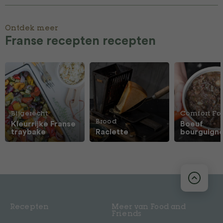
Ontdek meer
Franse recepten recepten
Bijgerecht
Comfort Fo
Brood
Kleurrijke Franse
Boeuf
traybake
Raclette
bourguign
Recepten
Meer van Food and
Friends