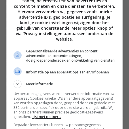
tonen, de effectiviteit van advertenties en
kruiden en de peperkorrels in een pan. Giet er 6 liter
content te meten en onze diensten te verbeteren.
Hiervoor verzamelen wij gegevens zoals unieke
koud water bij en breng alles aan de kook. Zet het vuur
advertentie ID’s, geolocatie en surfgedrag. Je
laag en laat de bouillon 3-4 uur zachtjes trekken.
kunt je cookie instellingen wijzigen door het
gebruik van onderstaande 'Meer opties' knop of
Schuim af indien nodig en zeef de bouillon door een
via 'Privacy instellingen aanpassen' onderaan de
fijne zeef.
website.
Gepersonaliseerde advertenties en content,
2. Laat de bouillon ongeveer een halfuur afkoelen en
advertentie- en contentmetingen,
zet hem dan in de koelkast. Wanneer de bouillon koud
doelgroepenonderzoek en ontwikkeling van diensten
is moet hij helder en licht amberkleurig zijn. Op dit
Informatie op een apparaat opslaan en/of openen
moment giet ik de bouillon meestal in kleine plastic
Meer informatie
bakjes. Die zet ik in de vriezer. In de koelkast blijft de
bouillon ongeveer 4 dagen goed, in de vriezer 2-3
Uw persoonsgegevens worden verwerkt en informatie van uw
apparaat (cookies, unieke ID's en andere apparaatgegevens)
maanden.
kan worden opgeslagen door, geopend door en gedeeld met
332 partners of specifiek door deze site worden gebruikt. Wij
en onze partners kunnen precieze geolocatiegegevens
Dit recept komt uit het boek ‘The Naked Chef’ van Jamie
gebruiken.
Lijst met partners.
Oliver (€20,-, Kosmos Uitgevers).
Bepaalde leveranciers kunnen uw persoonsgegevens