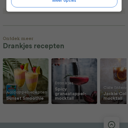
Meer opties
Ontdek meer
Drankjes recepten
Drankjes
Cafe Inten
Spicy
Aardappelrecepten
granaatappel-
Jackie Coll
Sunset Smoothie
mocktail
mocktail