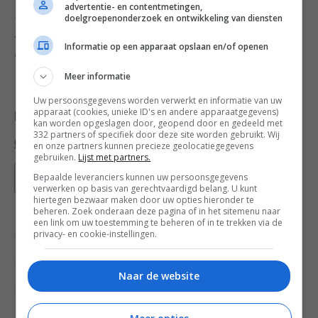
advertentie- en contentmetingen,
Dit recept is onderdeel van een gratis weekmenu met
doelgroepenonderzoek en ontwikkeling van diensten
recepten uit Food Pharmacy. Het hele weekmenu kun je
Informatie op een apparaat opslaan en/of openen
downloaden door op onderstaande afbeelding te klikken.
Meer informatie
Uw persoonsgegevens worden verwerkt en informatie van uw
apparaat (cookies, unieke ID's en andere apparaatgegevens)
Deel dit recept
kan worden opgeslagen door, geopend door en gedeeld met
332 partners of specifiek door deze site worden gebruikt. Wij
en onze partners kunnen precieze geolocatiegegevens
gebruiken.
Lijst met partners.
Bepaalde leveranciers kunnen uw persoonsgegevens
Bewaar recept
verwerken op basis van gerechtvaardigd belang. U kunt
hiertegen bezwaar maken door uw opties hieronder te
beheren. Zoek onderaan deze pagina of in het sitemenu naar
een link om uw toestemming te beheren of in te trekken via de
privacy- en cookie-instellingen.
Drankjes
Gangen
Groente recepten
Recepten
Seizoen
Smoothies
Naar de website
Spinazie
Superfood