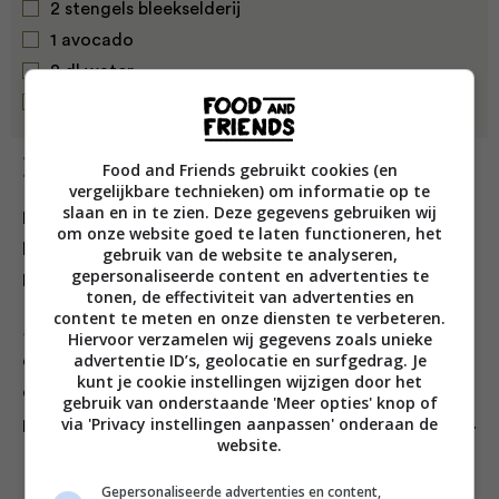
2 stengels bleekselderij
1 avocado
2 dl water
1 eetlepel kokosolie
Bereiding
Food and Friends gebruikt cookies (en
vergelijkbare technieken) om informatie op te
slaan en in te zien. Deze gegevens gebruiken wij
Doe alles in een blender en druk op start. Zet de
om onze website goed te laten functioneren, het
blender uit wanneer je een gladde smoothie hebt.
gebruik van de website te analyseren,
gepersonaliseerde content en advertenties te
Proost, op de toppen!
tonen, de effectiviteit van advertenties en
content te meten en onze diensten te verbeteren.
Lekker makkelijk:
In plaats van alleen het sap uit de
Hiervoor verzamelen wij gegevens zoals unieke
advertentie ID’s, geolocatie en surfgedrag. Je
citroen te persen, kun je de citroen ook schillen en in
kunt je cookie instellingen wijzigen door het
de smoothie doen. Via de witte binnenschil krijg je alle
gebruik van onderstaande 'Meer opties' knop of
via 'Privacy instellingen aanpassen' onderaan de
plantaardige vezels en extra veel antioxidanten binnen.
website.
Gepersonaliseerde advertenties en content,