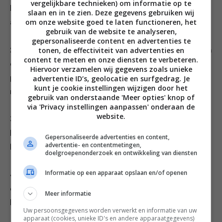
vergelijkbare technieken) om informatie op te
beetgaar. Giet af en pel de knoflookteentjes en de
slaan en in te zien. Deze gegevens gebruiken wij
om onze website goed te laten functioneren, het
aardappelen.
gebruik van de website te analyseren,
gepersonaliseerde content en advertenties te
tonen, de effectiviteit van advertenties en
2. Meng 100 milliliter olijfolie met de twee azijnsoorten
content te meten en onze diensten te verbeteren.
en kruid met zout en peper. Snijd de tomaten in
Hiervoor verzamelen wij gegevens zoals unieke
advertentie ID’s, geolocatie en surfgedrag. Je
plakjes. Pel de halve ui en snijd hem in dunne halve
kunt je cookie instellingen wijzigen door het
ringen.
gebruik van onderstaande 'Meer opties' knop of
via 'Privacy instellingen aanpassen' onderaan de
website.
3. Snijd de schoongemaakte inktvis in dunne reepjes,
kruid met zout en peper en meng er de fijngesneden
Gepersonaliseerde advertenties en content,
advertentie- en contentmetingen,
knoflook door.
doelgroepenonderzoek en ontwikkeling van diensten
Informatie op een apparaat opslaan en/of openen
4. Bak de inktvis circa 1 minuut in een scheut olijfolie in
een hete pan. Voeg de gepelde aardappelen en
Meer informatie
knoflookteentjes toe. Neem van het vuur.
Uw persoonsgegevens worden verwerkt en informatie van uw
apparaat (cookies, unieke ID's en andere apparaatgegevens)