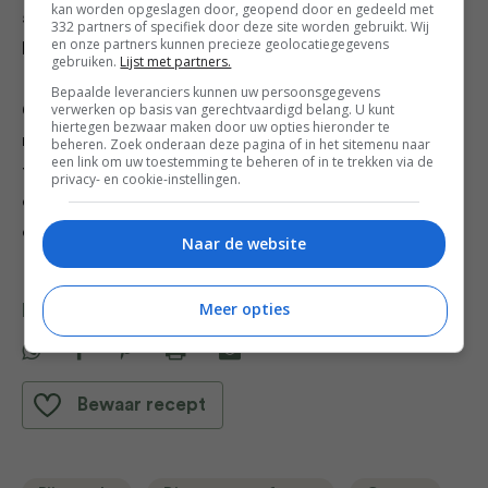
kan worden opgeslagen door, geopend door en gedeeld met
5. Voeg de tomaat en zoete ui toe en meng door de
332 partners of specifiek door deze site worden gebruikt. Wij
en onze partners kunnen precieze geolocatiegegevens
lauwwarme inktvis en aardappelen.
gebruiken.
Lijst met partners.
Bepaalde leveranciers kunnen uw persoonsgegevens
verwerken op basis van gerechtvaardigd belang. U kunt
6. Meng er de vinaigrette door en kruid alles nog eens
hiertegen bezwaar maken door uw opties hieronder te
met fleur de sel en zwarte peper. Voeg de kappertjes
beheren. Zoek onderaan deze pagina of in het sitemenu naar
een link om uw toestemming te beheren of in te trekken via de
toe. Fris op met citroenrasp en -sap. Meng alles goed
privacy- en cookie-instellingen.
door elkaar en serveer in een mooi bord. Werk af met
de basilicumblaadjes en het venkelloof.
Naar de website
Meer opties
Deel dit recept
Bewaar recept