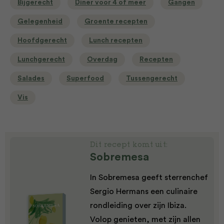
Bijgerecht
Diner voor 4 of meer
Gangen
Gelegenheid
Groente recepten
Hoofdgerecht
Lunch recepten
Lunchgerecht
Overdag
Recepten
Salades
Superfood
Tussengerecht
Vis
Dit recept komt uit:
Sobremesa
In Sobremesa geeft sterrenchef
Sergio Hermans een culinaire
rondleiding over zijn Ibiza.
Volop genieten, met zijn allen