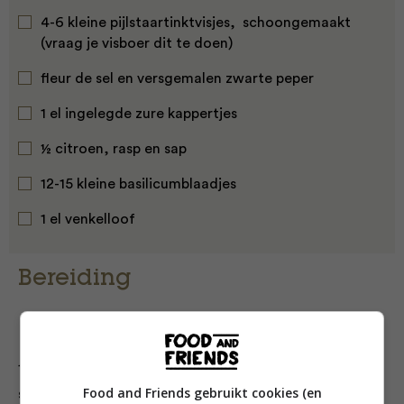
4-6 kleine pijlstaartinktvisjes, schoongemaakt
(vraag je visboer dit te doen)
fleur de sel en versgemalen zwarte peper
1 el ingelegde zure kappertjes
½ citroen, rasp en sap
12-15 kleine basilicumblaadjes
1 el venkelloof
Bereiding
1. Kook de aardappelen in de schil in gezouten water
Food and Friends gebruikt cookies (en
samen met de tijm, rozemarijn en 2 teentjes knoflook