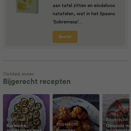
aan tafel zitten en eindeloos
natafelen, wat in het Spaans
‘Sobremesa’…
Bestel
Ontdek meer
Bijgerecht recepten
Bijgerecht
Bijgerecht
Bijgerecht
Kurkuma-
Gnocchi m
aubergines met
Pommes
zuurkoolsa