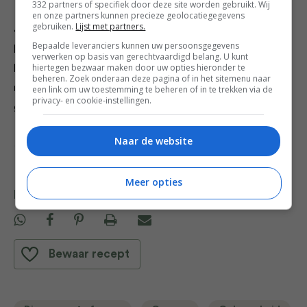
332 partners of specifiek door deze site worden gebruikt. Wij
en onze partners kunnen precieze geolocatiegegevens
gebruiken.
Lijst met partners.
4. Week de rozijnen minimaal 1 uur in de rest van het
Bepaalde leveranciers kunnen uw persoonsgegevens
bier. Leg 4 kletskoppen op borden en schep op elk 3
verwerken op basis van gerechtvaardigd belang. U kunt
hiertegen bezwaar maken door uw opties hieronder te
bolletjes ijs. Verkruimel er stukjes kletskop over (zie
dit
beheren. Zoek onderaan deze pagina of in het sitemenu naar
recept of koop ze kant-en-klaar) en lepel er wat
een link om uw toestemming te beheren of in te trekken via de
privacy- en cookie-instellingen.
geweekte rozijnen op. Garneer met wat extra honing.
Naar de website
Credits Recepten Eke Mariën Fotografie Jeroen Niezen
Meer opties
Deel dit recept
Bewaar recept