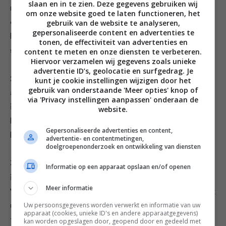
slaan en in te zien. Deze gegevens gebruiken wij
mengsel vooral niet koken. Giet alles in een maatbeker
om onze website goed te laten functioneren, het
gebruik van de website te analyseren,
en laat deze afkoelen tot de boter stolt. Schep de
gepersonaliseerde content en advertenties te
harde boter voorzichtig van het bier en laat dit
tonen, de effectiviteit van advertenties en
smelten in een steelpan.
content te meten en onze diensten te verbeteren.
Hiervoor verzamelen wij gegevens zoals unieke
advertentie ID’s, geolocatie en surfgedrag. Je
2. Doe de eidooiers in een keukenmachine, zet hem
kunt je cookie instellingen wijzigen door het
gebruik van onderstaande 'Meer opties' knop of
aan en giet er in een dunne straal de gesmolten boter
via 'Privacy instellingen aanpassen' onderaan de
in. Breng in een andere pan de melk met de honing en
website.
het zout aan de kook en giet deze, al draaiende, bij
Gepersonaliseerde advertenties en content,
het dooiermengsel in de keukenmachine.
advertentie- en contentmetingen,
doelgroepenonderzoek en ontwikkeling van diensten
3. Laat het ijsmengsel afkoelen en draai tot ijs in een
Informatie op een apparaat opslaan en/of openen
ijsmachine. Je kunt het ijs ook zonder machine maken.
Meer informatie
Vries het dan gedurende 5 uur in op -18 ºC. Roer het elk
Uw persoonsgegevens worden verwerkt en informatie van uw
uur even goed door met een vork en zet dan weer
apparaat (cookies, unieke ID's en andere apparaatgegevens)
terug.
kan worden opgeslagen door, geopend door en gedeeld met