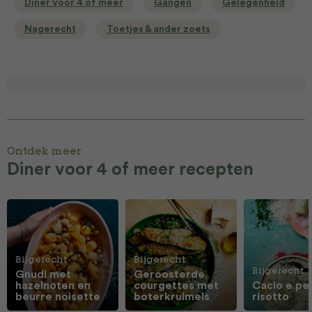
Diner voor 4 of meer
Gangen
Gelegenheid
Nagerecht
Toetjes & ander zoets
Ontdek meer
Diner voor 4 of meer recepten
Bijgerecht
Bijgerecht
Bijgerecht
Gnudi met
Geroosterde
hazelnoten en
courgettes met
Cacio e pe
beurre noisette
boterkruimels
risotto