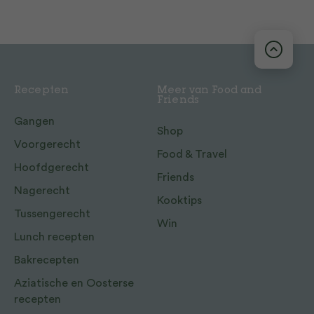
Recepten
Meer van Food and
Friends
Gangen
Shop
Voorgerecht
Food & Travel
Hoofdgerecht
Friends
Nagerecht
Kooktips
Tussengerecht
Win
Lunch recepten
Bakrecepten
Aziatische en Oosterse
recepten