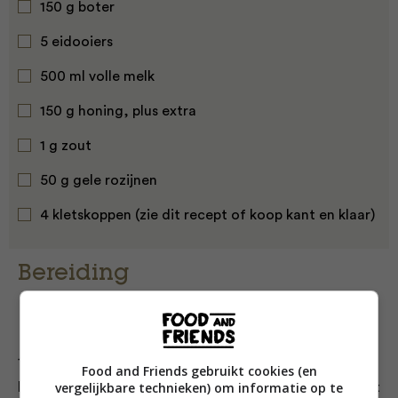
150 g boter
5 eidooiers
500 ml volle melk
150 g honing, plus extra
1 g zout
50 g gele rozijnen
4 kletskoppen (zie
dit
recept of koop kant en klaar)
Bereiding
1. Houd 100 ml bier apart en verhit de rest met de
Food and Friends gebruikt cookies (en
vergelijkbare technieken) om informatie op te
boter 10 minuten op laag vuur. Roer af en toe. Laat het