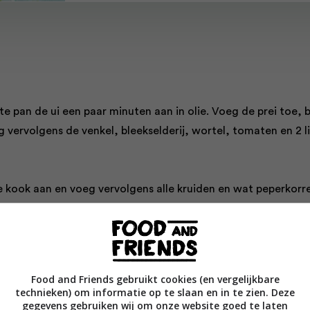
rote pan de ui een paar minuten aan in olie. Voeg de prei toe, 
vervolgens de venkel, bleekselderij, wortel, tomaten en 2 li
e kook aan en voeg vervolgens alle kruiden en wat peperkorre
er 1 uur zachtjes koken met deksel op de pan.
lon en laat nog 30 minuten zonder deksel inkoken. Breng op
en zout en strooi er nog wat fijngesneden peterselie over.
Food and Friends gebruikt cookies (en vergelijkbare
technieken) om informatie op te slaan en in te zien. Deze
gegevens gebruiken wij om onze website goed te laten
emaakte bouillon kun je heel mooi een gepocheerd eitje serve