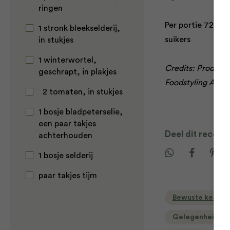
ringen
Per portie 72 kca
1 stronk bleekselderij,
suikers
in stukjes
1 winterwortel,
Credits: Producti
geschrapt, in plakjes
Foodstyling Anoe
2 tomaten, in stukjes
1 bosje bladpeterselie,
een paar takjes
Deel dit recept
achterhouden
1 bosje selderij
paar takjes tijm
Bewuste keuzes
Gelegenheid