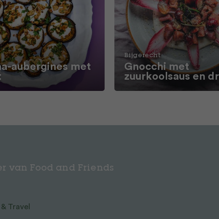
Bijgerecht
a-aubergines met
Gnocchi met
t
zuurkoolsaus en d
r van Food and Friends
 & Travel