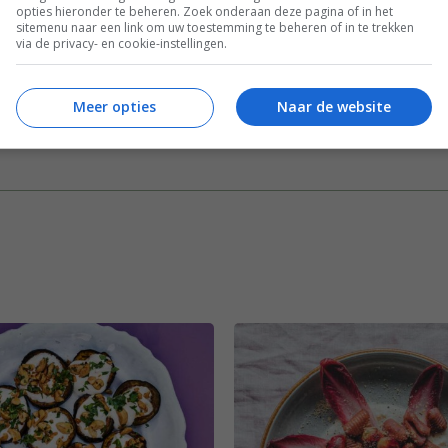
opties hieronder te beheren. Zoek onderaan deze pagina of in het
Recepten
Seizoen
Tussengerecht
sitemenu naar een link om uw toestemming te beheren of in te trekken
via de privacy- en cookie-instellingen.
ecepten
Venkel
Meer opties
Naar de website