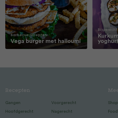
Bijgerecht
Kurkum
Barbecue recepten
Vega burger met halloumi
yoghur
Recepten
Mee
Gangen
Voorgerecht
Shop
Hoofdgerecht
Nagerecht
Food