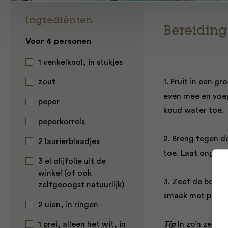
Ingrediënten
Bereiding
Voor 4 personen
1 venkelknol, in stukjes
zout
1. Fruit in een g
even mee en voeg 
peper
koud water toe.
peperkorrels
2. Breng tegen d
2 laurierblaadjes
toe. Laat ongeve
3 el olijfolie uit de
winkel (of ook
3. Zeef de bouil
zelfgeoogst natuurlijk)
smaak met peper 
2 uien, in ringen
1 prei, alleen het wit, in
Tip
In zo’n zelfg