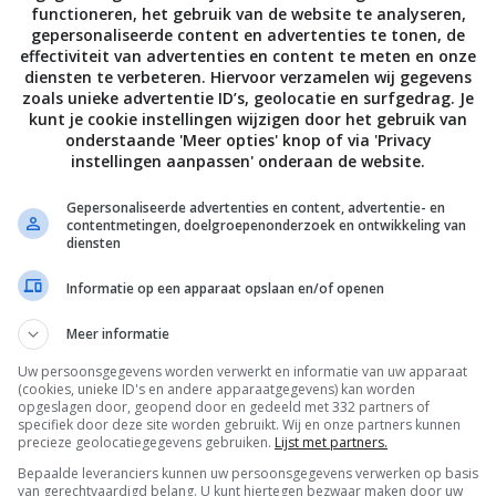
functioneren, het gebruik van de website te analyseren,
gepersonaliseerde content en advertenties te tonen, de
l, 2,8 g vet (0,4 g verzadigd) 2,1 g eiwit, 7,1 koolhydraten, 0
effectiviteit van advertenties en content te meten en onze
diensten te verbeteren. Hiervoor verzamelen wij gegevens
zoals unieke advertentie ID’s, geolocatie en surfgedrag. Je
kunt je cookie instellingen wijzigen door het gebruik van
onderstaande 'Meer opties' knop of via 'Privacy
e & receptuur Marian Flint – Fotografie Anna de Leeuw –
instellingen aanpassen' onderaan de website.
k Lorjé
Gepersonaliseerde advertenties en content, advertentie- en
contentmetingen, doelgroepenonderzoek en ontwikkeling van
diensten
Informatie op een apparaat opslaan en/of openen
Bewaar rece
Meer informatie
Uw persoonsgegevens worden verwerkt en informatie van uw apparaat
(cookies, unieke ID's en andere apparaatgegevens) kan worden
opgeslagen door, geopend door en gedeeld met 332 partners of
specifiek door deze site worden gebruikt. Wij en onze partners kunnen
Brunch recepten
Diner voor 4 of meer
Gangen
precieze geolocatiegegevens gebruiken.
Lijst met partners.
Groente recepten
Lunch recepten
Lunchgerecht
Bepaalde leveranciers kunnen uw persoonsgegevens verwerken op basis
van gerechtvaardigd belang. U kunt hiertegen bezwaar maken door uw