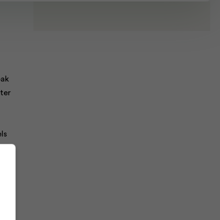
bak
ter
ls
ren