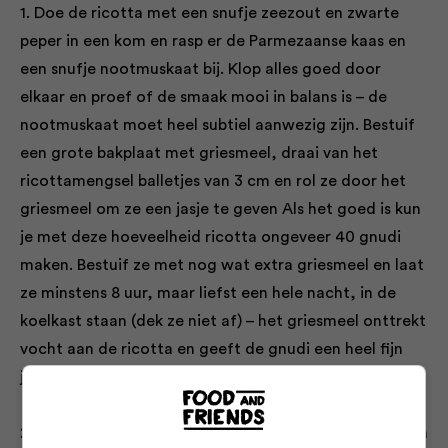
1. Doe de ricotta met een snufje zeezout en zwarte
peper in een kom en rasp er de Parmezaanse kaas en
een snufje nootmuskaat bij. Klop alles goed door
elkaar en proef of de smaak mooi in balans is – de
nootmuskaat moet heel subtiel aanwezig zijn. Bestuif
een grote bakplaat met griesmeel, draai van het
ricottamengsel balletjes van 3 cm en rol ze door het
griesmeel om ze een jasje te geven Als het goed is kun
je met deze hoeveelheid ricotta ongeveer 40 gnudi
maken. Bestuif ze met nog wat extra griesmeel en laat
ze minstens 8 uur, maar liefst een hele nacht, in de
koelkast staan (dek ze niet af) – het griesmeel onttrekt
vocht aan de ricotta en geeft de gnudi een heel fijn
jasje.
2. De gnudi hoeven maar 3 minuten gekookt te worden