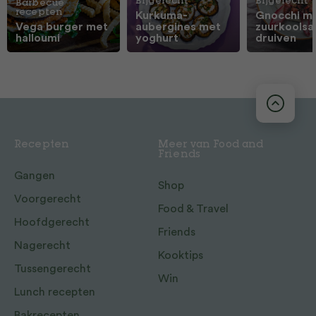
Bijgerecht
Bijgerecht
Barbecue
recepten
Kurkuma-
Gnocchi m
Vega burger met
aubergines met
zuurkoolsa
halloumi
yoghurt
druiven
Recepten
Meer van Food and
Friends
Gangen
Shop
Voorgerecht
Food & Travel
Hoofdgerecht
Friends
Nagerecht
Kooktips
Tussengerecht
Win
Lunch recepten
Bakrecepten