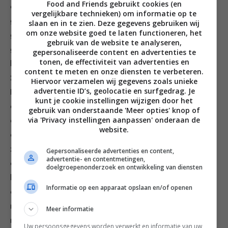
Food and Friends gebruikt cookies (en
en ik doe het altijd in 2 porties tegelijk zodat ik ze
vergelijkbare technieken) om informatie op te
goed in de gaten kan houden. Schud het overtollige
slaan en in te zien. Deze gegevens gebruiken wij
om onze website goed te laten functioneren, het
griesmeel van 2 porties gnudi af en kook ze in
gebruik van de website te analyseren,
gezouten kokend water, terwijl je een flinke klont
gepersonaliseerde content en advertenties te
tonen, de effectiviteit van advertenties en
boter in een koekenpan laat smelten. Pluk er ongeveer
content te meten en onze diensten te verbeteren.
20 salieblaadjes bij en laat ze heerlijk krokant worden.
Hiervoor verzamelen wij gegevens zoals unieke
advertentie ID’s, geolocatie en surfgedrag. Je
Haal de blaadjes uit de pan, leg ze op een bord, schep
kunt je cookie instellingen wijzigen door het
de gnudi rechtstreeks uit het water in de koekenpan
gebruik van onderstaande 'Meer opties' knop of
via 'Privacy instellingen aanpassen' onderaan de
en sprenkel er een eetlepel van het kookvocht bij. Zet
website.
de pan wanneer de boter en het water geëmulgeerd
zijn van het vuur, rasp er een laagje Parmezaanse kaas
Gepersonaliseerde advertenties en content,
advertentie- en contentmetingen,
op, sprenkel er een paar drupjes citroensap over en
doelgroepenonderzoek en ontwikkeling van diensten
hussel door elkaar. Serveer de gnudi in warme kommen
Informatie op een apparaat opslaan en/of openen
en strooi er nog wat geraspte Parmezaanse kaas,
nootmuskaat en krokante salieblaadjes over, terwijl je
Meer informatie
met de volgende lading aan de slag gaat. Veeg de
Uw persoonsgegevens worden verwerkt en informatie van uw