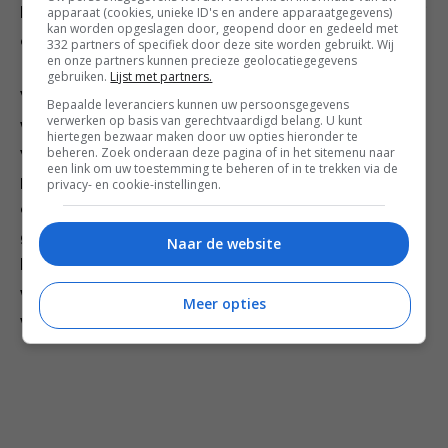
apparaat (cookies, unieke ID's en andere apparaatgegevens)
koekenpan tussendoor steeds even schoon. Welkom bij
kan worden opgeslagen door, geopend door en gedeeld met
de naked club!
332 partners of specifiek door deze site worden gebruikt. Wij
en onze partners kunnen precieze geolocatiegegevens
gebruiken.
Lijst met partners.
Variatie: deze gnudi kunnen heel eenvoudig gevarieerd
Bepaalde leveranciers kunnen uw persoonsgegevens
verwerken op basis van gerechtvaardigd belang. U kunt
worden door er een seizoensproduct aan toe te
hiertegen bezwaar maken door uw opties hieronder te
beheren. Zoek onderaan deze pagina of in het sitemenu naar
voegen. Aspergepunten, doperwten, wilde
een link om uw toestemming te beheren of in te trekken via de
paddenstoelen of een paar verse tomaatjes – in
privacy- en cookie-instellingen.
combinatie met de salieboter zit je eigenlijk altijd
goed. In de zomer kun je ook wat gekneusde verse
Naar de website
basilicumblaadjes door het ricottamengsel doen; in de
winter zou je de koekenpan met een glas goede rode
Meer opties
wijn af kunnen blussen voor extra smaak.