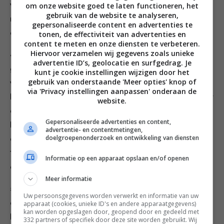
vocht uit het spinaziemengsel en doe het in een
om onze website goed te laten functioneren, het
gebruik van de website te analyseren,
mengkom. Snijd de dille fijn en roer erdoor. Verkruimel
gepersonaliseerde content en advertenties te
de feta erboven.
tonen, de effectiviteit van advertenties en
content te meten en onze diensten te verbeteren.
Hiervoor verzamelen wij gegevens zoals unieke
4. Neem een deel deeg en druk het plat tot het net
advertentie ID’s, geolocatie en surfgedrag. Je
groot genoeg is om 1 volle eetlepel van het
kunt je cookie instellingen wijzigen door het
gebruik van onderstaande 'Meer opties' knop of
venkelmengsel te omvatten. Houd het deeg in je
via 'Privacy instellingen aanpassen' onderaan de
handpalm, schep de vulling erop en knijp het deeg over
website.
de vulling heen dicht zodat je deze niet meer ziet. Leg
Gepersonaliseerde advertenties en content,
het gevulde deeg op een met meel bestoven aanrecht,
advertentie- en contentmetingen,
doelgroepenonderzoek en ontwikkeling van diensten
druk met je hand plat en rol het daarna uit tot het 0,5-
1 centimeter dik is. Herhaal met de rest van het deeg
Informatie op een apparaat opslaan en/of openen
en de vulling.
Meer informatie
5. Zet een grote koekenpan op middelhoog vuur en
Uw persoonsgegevens worden verwerkt en informatie van uw
doe er een paar eetlepels olijfolie in. Bak de gevulde
apparaat (cookies, unieke ID's en andere apparaatgegevens)
kan worden opgeslagen door, geopend door en gedeeld met
broodjes 2-3 minuten aan elke kant tot ze goudkleurig
332 partners of specifiek door deze site worden gebruikt. Wij