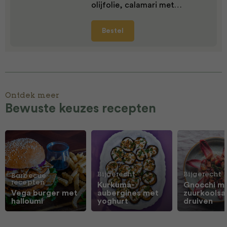
olijfolie, calamari met…
Bestel
Ontdek meer
Bewuste keuzes recepten
Bijgerecht
Bijgerecht
Barbecue
recepten
Kurkuma-
Gnocchi m
Vega burger met
aubergines met
zuurkoolsa
halloumi
yoghurt
druiven