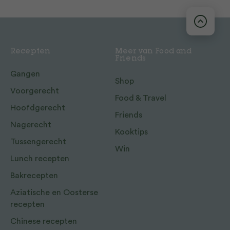
Recepten
Meer van Food and
Friends
Gangen
Shop
Voorgerecht
Food & Travel
Hoofdgerecht
Friends
Nagerecht
Kooktips
Tussengerecht
Win
Lunch recepten
Bakrecepten
Aziatische en Oosterse
recepten
Chinese recepten