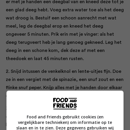
er met je handen een deegbal van en kneed deze tot je
een glad deeg hebt. Voeg extra water toe als het deeg
wat droog is. Bestuif een schoon aanrecht met wat
meel, leg de deegbal erop en kneed het deeg
ongeveer 5 minuten. Prik erin met je vinger: als het
deeg terugveert heb je lang genoeg gekneed. Leg het
deeg in een schone kom, dek deze af met een
theedoek en laat 45 minuten rusten.
2. Snijd intussen de venkelknol en lente-uitjes fijn. Doe
ze in een vergiet met de spinazie, een snuf zout en een
flinke snuf peper. Knijp alles met je handen door elkaar
en laat in de gootsteen uitlekken.
3. Als het deeg en de vulling klaar zijn, laat je het deeg
Food and Friends gebruikt cookies (en
op een dun met meel bestoven aanrecht glijden. Snijd
vergelijkbare technieken) om informatie op te
het in 10 even grote stukken. Knijp nog een keer al het
slaan en in te zien. Deze gegevens gebruiken wij