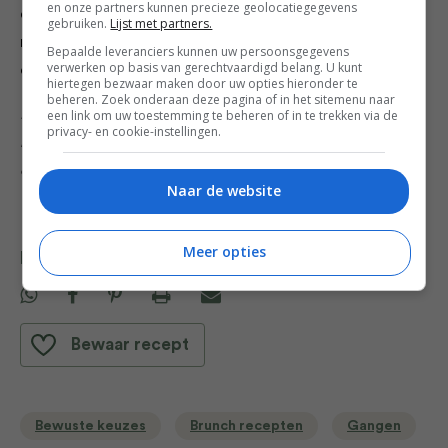
en onze partners kunnen precieze geolocatiegegevens
en krokant zijn en serveer ze. Ze zijn warm het lekkerst
gebruiken.
Lijst met partners.
maar als je restjes hebt smaken ze de volgende dag
Bepaalde leveranciers kunnen uw persoonsgegevens
verwerken op basis van gerechtvaardigd belang. U kunt
ook prima. Warm ze dan even op in de pan of oven.
hiertegen bezwaar maken door uw opties hieronder te
beheren. Zoek onderaan deze pagina of in het sitemenu naar
Dit recept is afkomstig uit het gratis weekmenu met
een link om uw toestemming te beheren of in te trekken via de
privacy- en cookie-instellingen.
recepten uit Cyprus. Het hele weekmenu kun je
downloaden door op onderstaande afbeelding te klikken.
Naar de website
Meer opties
Deel dit recept
Bewaar recept
Bewuste keuzes
Brunch recepten
Gangen