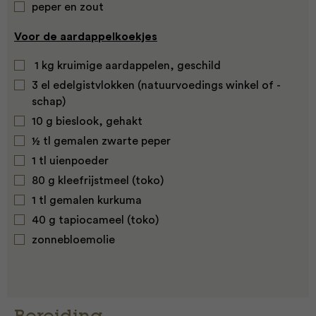
peper en zout
Voor de aardappelkoekjes
1 kg kruimige aardappelen, geschild
3 el edelgistvlokken (natuurvoedings winkel of -
schap)
10 g bieslook, gehakt
½ tl gemalen zwarte peper
1 tl uienpoeder
80 g kleefrijstmeel (toko)
1 tl gemalen kurkuma
40 g tapiocameel (toko)
zonnebloemolie