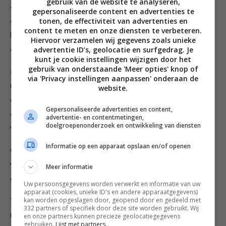
gebruik van de website te analyseren,
4. Stamp de aardappelen tot een fijne puree. Meng de
gepersonaliseerde content en advertenties te
tonen, de effectiviteit van advertenties en
edelgistvlokken, bieslook, zwarte peper, uienpoeder,
content te meten en onze diensten te verbeteren.
het kleefrijstmeel, de kurkuma en het tapiocameel
Hiervoor verzamelen wij gegevens zoals unieke
advertentie ID’s, geolocatie en surfgedrag. Je
erdoor.
kunt je cookie instellingen wijzigen door het
gebruik van onderstaande 'Meer opties' knop of
5. Maak je handen een beetje nat met olie of water en
via 'Privacy instellingen aanpassen' onderaan de
neem telkens 4 eetlepels van het aardappeldeeg. Maak
website.
er een bolletje van, duw hier een holletje in en schep
Gepersonaliseerde advertenties en content,
er een lepel van de vulling in. Vouw goed dicht en druk
advertentie- en contentmetingen,
doelgroepenonderzoek en ontwikkeling van diensten
voorzichtig plat tot een burger.
Informatie op een apparaat opslaan en/of openen
6. Verhit 0,5 centimeter olie in een pan op middelhoog
vuur. Bak de aard appelkoekjes aan beide kanten tot ze
Meer informatie
goudbruin zijn.
Uw persoonsgegevens worden verwerkt en informatie van uw
apparaat (cookies, unieke ID's en andere apparaatgegevens)
kan worden opgeslagen door, geopend door en gedeeld met
7. Serveer de aardappelkoekjes als snack, bijgerecht of
332 partners of specifiek door deze site worden gebruikt. Wij
met een sausje.
en onze partners kunnen precieze geolocatiegegevens
gebruiken.
Lijst met partners.