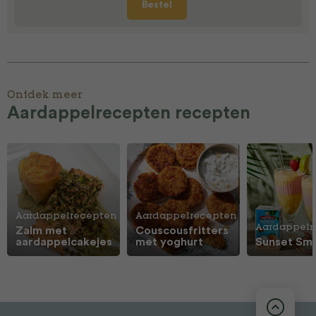
Bestel
Ontdek meer
Aardappelrecepten recepten
Aardappelrecepten
Aardappelrecepten
Aardappelr
Zalm met
Couscousfritters
aardappelcakejes
met yoghurt
Sunset Sm