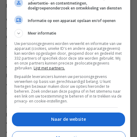
advertentie- en contentmetingen,
lekker vind.
doelgroepenonderzoek en ontwikkeling van diensten
6. Breng water in een pan aan de kook voor de
Informatie op een apparaat opslaan en/of openen
groenten. Voeg eerst de broccoli toe en kook de
Meer informatie
roosjes 5 minuten. Voeg de sugar snaps toe en kook de
Uw persoonsgegevens worden verwerkt en informatie van uw
groenten maximaal nog 2 minuten.
apparaat (cookies, unieke ID's en andere apparaatgegevens)
kan worden opgeslagen door, geopend door en gedeeld met
332 partners of specifiek door deze site worden gebruikt. Wij
7. Giet de groenten meteen af en spoel ze af met koud
en onze partners kunnen precieze geolocatiegegevens
water zodat alles een heldergroene kleur houdt en een
gebruiken.
Lijst met partners.
beetje knapperig blijft. Doe de gekookte groenten in
Bepaalde leveranciers kunnen uw persoonsgegevens
verwerken op basis van gerechtvaardigd belang. U kunt
een grote kom en voeg hier de spinazie, linzen,
hiertegen bezwaar maken door uw opties hieronder te
beheren. Zoek onderaan deze pagina of in het sitemenu naar
avocado en dille aan toe.
een link om uw toestemming te beheren of in te trekken via de
privacy- en cookie-instellingen.
8. Meng alle ingrediënten voor de dressing en schenk
hiervan drie kwart over de salade. Schep alles
Naar de website
voorzichtig om met gebruik van een spatel, let op dat
de avocado en de linzen niet geplet worden. Proef de