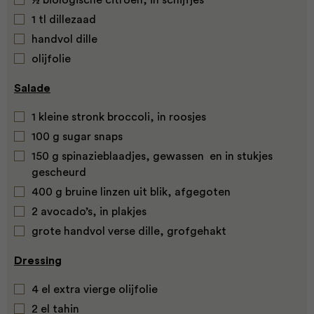
½ biologische citroen, in schijfjes
1 tl dillezaad
handvol dille
olijfolie
Salade
1 kleine stronk broccoli, in roosjes
100 g sugar snaps
150 g spinazieblaadjes, gewassen en in stukjes
gescheurd
400 g bruine linzen uit blik, afgegoten
2 avocado’s, in plakjes
grote handvol verse dille, grofgehakt
Dressing
4 el extra vierge olijfolie
2 el tahin