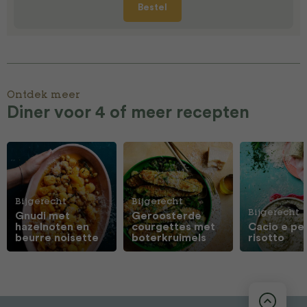
Bestel
Ontdek meer
Diner voor 4 of meer recepten
Bijgerecht
Bijgerecht
Bijgerecht
Gnudi met
Geroosterde
hazelnoten en
courgettes met
Cacio e pe
beurre noisette
boterkruimels
risotto