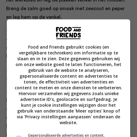
het werkblad en leg de plakken venkel in het midden.
Breng de zalm goed op smaak met zeezout en peper
en leg hem op de venkel.
3. Bedek de vis met de citroenschijfjes, dillezaad, dille
en een beetje olijfolie. Maak een pakketje door de
Food and Friends gebruikt cookies (en
randen van het papier of het aluminiumfolie naar
vergelijkbare technieken) om informatie op te
binnen te vouwen en te draaien.
slaan en in te zien. Deze gegevens gebruiken wij
om onze website goed te laten functioneren, het
4. Let op dat er geen openingen blijven waardoor de
gebruik van de website te analyseren,
gepersonaliseerde content en advertenties te
stoom en kookvocht van de vis kan ontsnappen.
tonen, de effectiviteit van advertenties en
content te meten en onze diensten te verbeteren.
5. Stoom de vis 20 tot 25 minuten op een bakplaat in
Hiervoor verzamelen wij gegevens zoals unieke
advertentie ID’s, geolocatie en surfgedrag. Je
het midden van de oven, afhankelijk van of je één
kunt je cookie instellingen wijzigen door het
groot stuk of meerdere kleine stukken hebt. Ik neem
gebruik van onderstaande 'Meer opties' knop of
via 'Privacy instellingen aanpassen' onderaan de
meestal één groot stuk. Na 20 minuten is dan de
website.
buitenkant van de vis helemaal gaar en het midden is
nog steeds een beetje rosé. Dat is precies zoals ik het
Gepersonaliseerde advertenties en content,