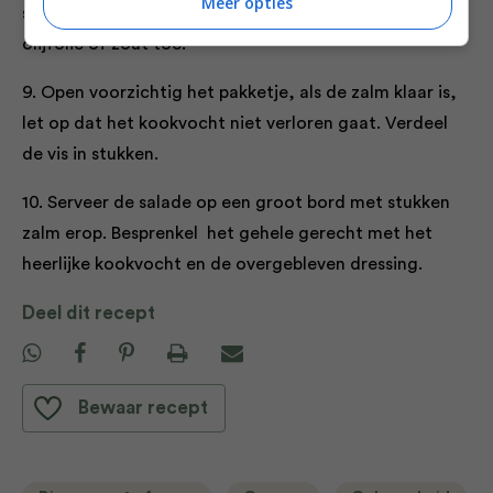
Meer opties
salade en voeg indien nodig een beetje meer citroen,
olijfolie of zout toe.
9. Open voorzichtig het pakketje, als de zalm klaar is,
let op dat het kookvocht niet verloren gaat. Verdeel
de vis in stukken.
10. Serveer de salade op een groot bord met stukken
zalm erop. Besprenkel het gehele gerecht met het
heerlijke kookvocht en de overgebleven dressing.
Deel dit recept
Bewaar recept