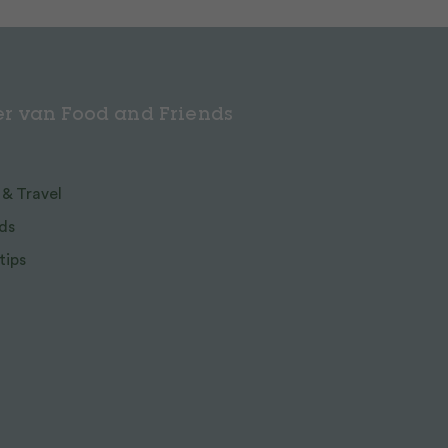
r van Food and Friends
 & Travel
ds
tips