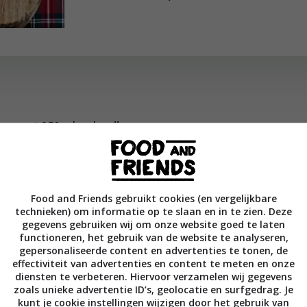
men met 250 ml rode wijn.
ukken konijn met peper en zout en bak ze bruin in de olie. Ne
pan en doe over in een stoofpan. Fruit in dezelfde olie de wor
Bestrooi met bloem, bak 1 min. door en blus af met de rest va
Food and Friends gebruikt cookies (en vergelijkbare
technieken) om informatie op te slaan en in te zien. Deze
bij het konijn. Doe de fond, de laurierblaadjes en de rozemarij
gegevens gebruiken wij om onze website goed te laten
egen de kook aan.
functioneren, het gebruik van de website te analyseren,
gepersonaliseerde content en advertenties te tonen, de
effectiviteit van advertenties en content te meten en onze
 knapperig en bak de champignons mee. Voeg dit bij het konij
diensten te verbeteren. Hiervoor verzamelen wij gegevens
toof het vlees in ca. 40 min. gaar tot het loslaat van het bot.
zoals unieke advertentie ID’s, geolocatie en surfgedrag. Je
kunt je cookie instellingen wijzigen door het gebruik van
de pruimen toe, indien nodig ook de (pruimen)wijn, en laat