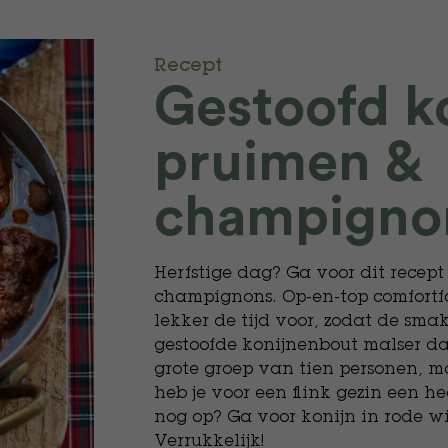
Recept
Gestoofd k
pruimen &
champigno
Herfstige dag? Ga voor dit recep
champignons. Op-en-top comfortf
lekker de tijd voor, zodat de sm
gestoofde konijnenbout malser da
grote groep van tien personen, m
heb je voor een flink gezin een h
nog op? Ga voor konijn in rode wi
Verrukkelijk!