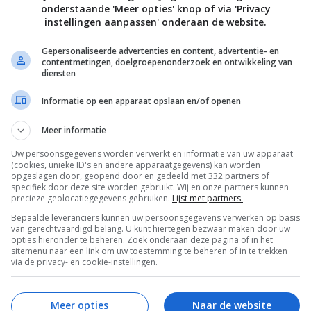
onderstaande 'Meer opties' knop of via 'Privacy
en.
instellingen aanpassen' onderaan de website.
ur Jankees Roggeveen – fotografie Willem Groeneveld
Gepersonaliseerde advertenties en content, advertentie- en
contentmetingen, doelgroepenonderzoek en ontwikkeling van
diensten
Bewaar rece
Informatie op een apparaat opslaan en/of openen
Meer informatie
Uw persoonsgegevens worden verwerkt en informatie van uw apparaat
 meer
Gangen
Gelegenheid
Hoofdgerecht
(cookies, unieke ID's en andere apparaatgegevens) kan worden
opgeslagen door, geopend door en gedeeld met 332 partners of
specifiek door deze site worden gebruikt. Wij en onze partners kunnen
Stoofgerechten
Vlees
Wat eten we vandaag?
precieze geolocatiegegevens gebruiken.
Lijst met partners.
Bepaalde leveranciers kunnen uw persoonsgegevens verwerken op basis
van gerechtvaardigd belang. U kunt hiertegen bezwaar maken door uw
opties hieronder te beheren. Zoek onderaan deze pagina of in het
sitemenu naar een link om uw toestemming te beheren of in te trekken
via de privacy- en cookie-instellingen.
Meer opties
Naar de website