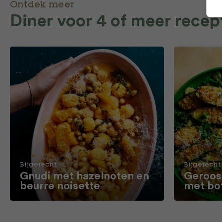
Ontdek meer
Diner voor 4 of meer recep
Bijgerecht
Bijgerecht
Gnudi met hazelnoten en
Geroos
beurre noisette
met bo