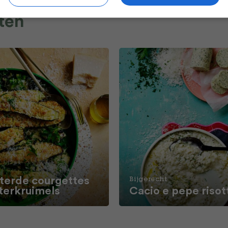
ten
terde courgettes
Bijgerecht
terkruimels
Cacio e pepe risot