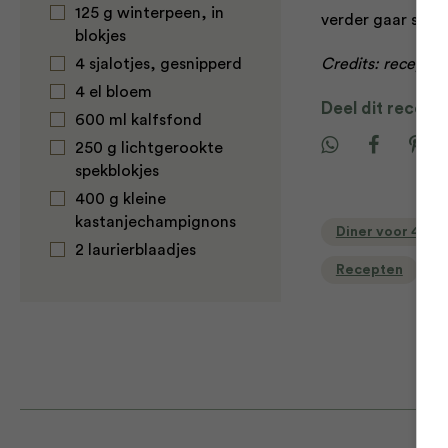
125 g winterpeen, in
verder gaar stov
blokjes
4 sjalotjes, gesnipperd
Credits: receptu
4 el bloem
Deel dit recept
600 ml kalfsfond
250 g lichtgerookte
spekblokjes
400 g kleine
kastanjechampignons
Diner voor 4 of
2 laurierblaadjes
Recepten