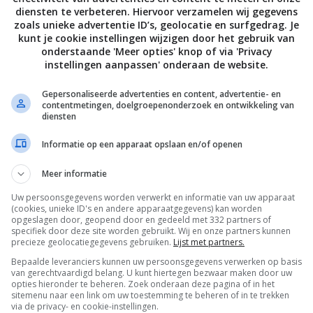
diensten te verbeteren. Hiervoor verzamelen wij gegevens
lee uit de oven en controleer of de groenten gaar zijn.
zoals unieke advertentie ID’s, geolocatie en surfgedrag. Je
et citroensap en breng op smaak met versgemalen zeezout.
kunt je cookie instellingen wijzigen door het gebruik van
onderstaande 'Meer opties' knop of via 'Privacy
laadjes tijm.
instellingen aanpassen' onderaan de website.
it het boek ‘Het heden ik kookboek’ van Anne Marie Reuzenaa
Gepersonaliseerde advertenties en content, advertentie- en
contentmetingen, doelgroepenonderzoek en ontwikkeling van
s).
diensten
Informatie op een apparaat opslaan en/of openen
Meer informatie
Bewaar rece
Uw persoonsgegevens worden verwerkt en informatie van uw apparaat
(cookies, unieke ID's en andere apparaatgegevens) kan worden
opgeslagen door, geopend door en gedeeld met 332 partners of
specifiek door deze site worden gebruikt. Wij en onze partners kunnen
precieze geolocatiegegevens gebruiken.
Lijst met partners.
Gangen
Groente recepten
Lunchgerecht
Bepaalde leveranciers kunnen uw persoonsgegevens verwerken op basis
van gerechtvaardigd belang. U kunt hiertegen bezwaar maken door uw
Recepten
Wat eten we vandaag?
opties hieronder te beheren. Zoek onderaan deze pagina of in het
sitemenu naar een link om uw toestemming te beheren of in te trekken
via de privacy- en cookie-instellingen.