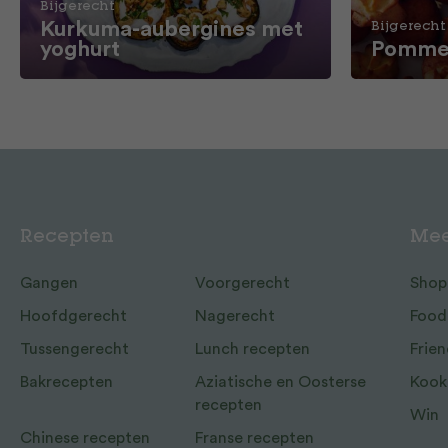
Bijgerecht
Kurkuma-aubergines met
Bijgerecht
yoghurt
Pommes
Recepten
Mee
Gangen
Voorgerecht
Shop
Hoofdgerecht
Nagerecht
Food
Tussengerecht
Lunch recepten
Frien
Bakrecepten
Aziatische en Oosterse
Kook
recepten
Win
Chinese recepten
Franse recepten