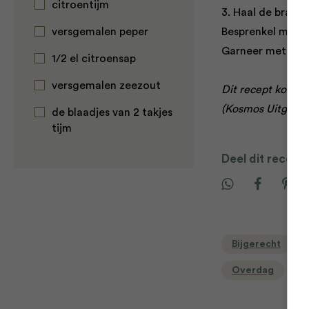
citroentijm
3. Haal de braads
versgemalen peper
Besprenkel met h
Garneer met de b
1/2 el citroensap
versgemalen zeezout
Dit recept komt u
(Kosmos Uitgever
de blaadjes van 2 takjes
tijm
Deel dit recept
Bijgerecht
Overdag