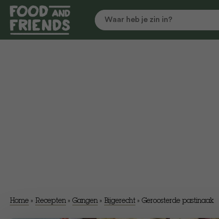
Home
»
Recepten
»
Gangen
»
Bijgerecht
»
​Geroosterde pastinaak