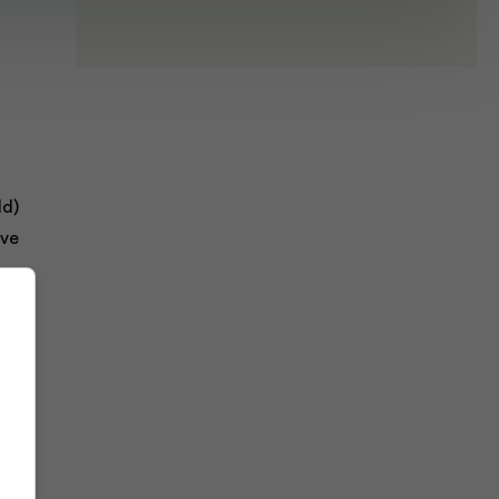
ld)
ove