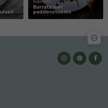
Bijgerecht
Burrata met
ruiven
paddenstoelen