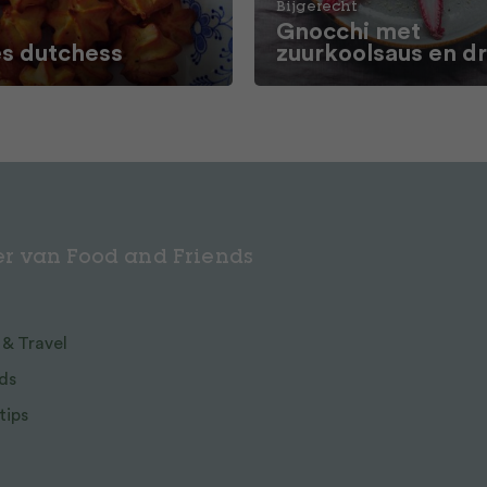
Bijgerecht
Gnocchi met
 dutchess
zuurkoolsaus en d
r van Food and Friends
 & Travel
ds
tips