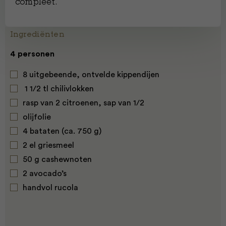
compleet.
Ingrediënten
4 personen
8 uitgebeende, ontvelde kippendijen
1 1/2 tl chilivlokken
rasp van 2 citroenen, sap van 1/2
olijfolie
4
bataten
(ca. 750 g)
2 el griesmeel
50 g
cashewnoten
2
avocado’s
handvol
rucola