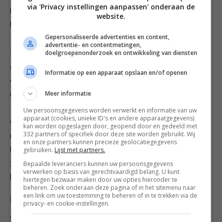
via 'Privacy instellingen aanpassen' onderaan de
bataat. Rooster de bataat in 25 minuten goudbruin en
website.
knapperig; schep af en toe om.
Gepersonaliseerde advertenties en content,
advertentie- en contentmetingen,
doelgroepenonderzoek en ontwikkeling van diensten
5. Rooster de noten in een koekenplan op matig vuur
goudbruin. Haal de pan van het vuur, druppel olie over
Informatie op een apparaat opslaan en/of openen
de noten en roer de resterende rasp erdoor. Schud de
Meer informatie
rest van de chilivlokken erdoor.
Uw persoonsgegevens worden verwerkt en informatie van uw
apparaat (cookies, unieke ID's en andere apparaatgegevens)
6. Verhit een grillpan op hoog vuur. Prak de avocado’s
kan worden opgeslagen door, geopend door en gedeeld met
332 partners of specifiek door deze site worden gebruikt. Wij
met het citroensap in een kom. Breng op smaak.
en onze partners kunnen precieze geolocatiegegevens
gebruiken.
Lijst met partners.
Rooster de kip in 7-8 minuten gaar en goudbruin. Keer
Bepaalde leveranciers kunnen uw persoonsgegevens
ze halverwege om. Snijd in plakken en serveer met de
verwerken op basis van gerechtvaardigd belang. U kunt
bataat, avocado, rucola en cashewnoten.
hiertegen bezwaar maken door uw opties hieronder te
beheren. Zoek onderaan deze pagina of in het sitemenu naar
een link om uw toestemming te beheren of in te trekken via de
Deel dit recept
privacy- en cookie-instellingen.