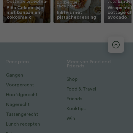
Oosterse recepten
voor kinde
Barbecue
recepten
Piña Colada ijsje
Wraps met
met banaan en
Inktvis met
cottage ch
kokosmelk
pistachedressing
avocado
Recepten
Meer van Food and
Friends
Gangen
Shop
Voorgerecht
Food & Travel
Hoofdgerecht
Friends
Nagerecht
Kooktips
Tussengerecht
Win
Lunch recepten