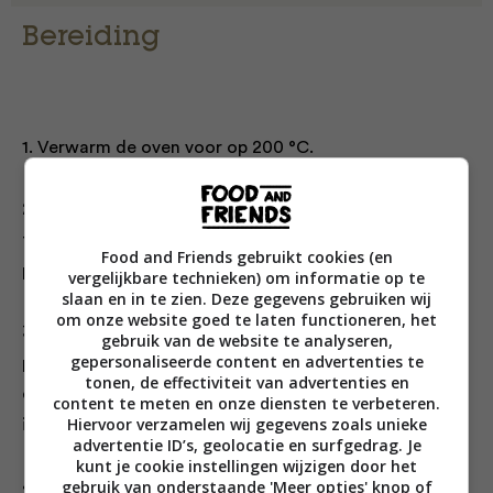
Bereiding
1. Verwarm de oven voor op 200 °C.
2. Leg de kip op een groot vel bakpapier. Bestrooi met 1
theelepel van de chilivlokken, de helft van de rasp,
Food and Friends gebruikt cookies (en
paper en zout. Besprenkel met olijfolie.
vergelijkbare technieken) om informatie op te
slaan en in te zien. Deze gegevens gebruiken wij
om onze website goed te laten functioneren, het
3. Leg er een tweede vel bakpapier op en sla het vlees
gebruik van de website te analyseren,
gepersonaliseerde content en advertenties te
plat met een deegroller tot een dikte van 5 mm. Leg
tonen, de effectiviteit van advertenties en
de stukken op een bord, dek af met plasticfolie en zet
content te meten en onze diensten te verbeteren.
Hiervoor verzamelen wij gegevens zoals unieke
in de koelkast.
advertentie ID’s, geolocatie en surfgedrag. Je
kunt je cookie instellingen wijzigen door het
gebruik van onderstaande 'Meer opties' knop of
4. Meng een scheut olie en het griesmeel door de