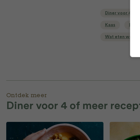
Diner voor 4 of
Kaas
Lams
Wat eten we va
Ontdek meer
Diner voor 4 of meer recep