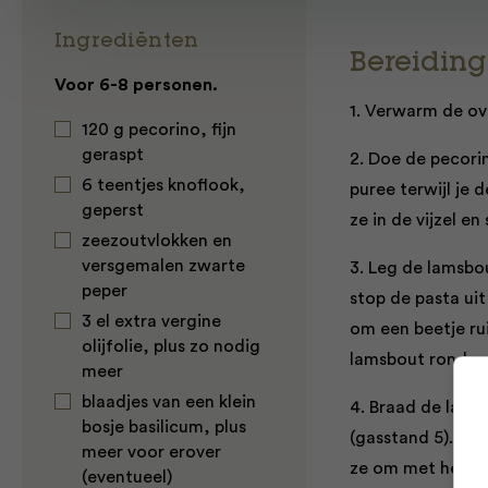
Ingrediënten
Bereiding
Voor 6-8 personen.
1. Verwarm de ov
120 g pecorino, fijn
geraspt
2. Doe de pecorin
6 teentjes knoflook,
puree terwijl je 
geperst
ze in de vijzel e
zeezoutvlokken en
versgemalen zwarte
3. Leg de lamsbo
peper
stop de pasta uit
3 el extra vergine
om een beetje ru
olijfolie, plus zo nodig
lamsbout rondom 
meer
blaadjes van een klein
4. Braad de lams
bosje basilicum, plus
(gasstand 5). Vo
meer voor erover
ze om met het vet
(eventueel)