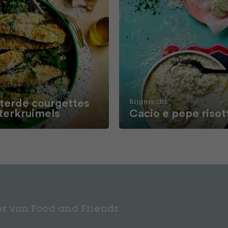
terde courgettes
Bijgerecht
terkruimels
Cacio e pepe risot
r van Food and Friends