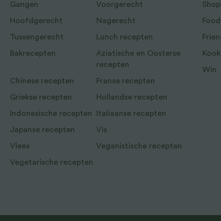
Gangen
Voorgerecht
Shop
Hoofdgerecht
Nagerecht
Food
Tussengerecht
Lunch recepten
Frien
Bakrecepten
Aziatische en Oosterse
Kook
recepten
Win
Chinese recepten
Franse recepten
Griekse recepten
Hollandse recepten
Indonesische recepten
Italiaanse recepten
Japanse recepten
Vis
Vlees
Veganistische recepten
Vegetarische recepten