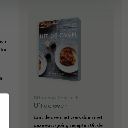
ove
 doe
en
e
Dit recept komt uit:
Uit de oven
0 °C
hep
Laat de oven het werk doen met
deze easy-going recepten Uit de