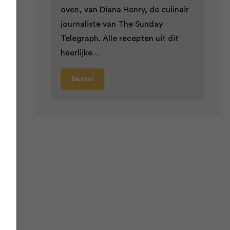
oven, van Diana Henry, de culinair
de
journaliste van The Sunday
Telegraph. Alle recepten uit dit
heerlijke…
r
Bestel
e de
pt