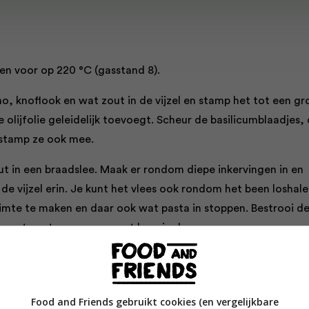
en voor op 220 °C (gasstand 8).
o, knoflook en wat zout in de vijzel en stamp het tot een gr
de olijfolie geleidelijk toevoegt. Scheur de basilicumblaadjes,
n stamp ze ook mee.
ut in een braadslee. Maak er rondom diepe inkervingen in en
 de vijzel erin. Je kunt het vlees ook rondom het been loshal
imte te maken en daar ook wat pasta in stoppen. Bestrooi d
met zout en peper en zet hem in de oven.
bout 15 minuten en verlaag de oventemperatuur dan naar 18
eg de uien, aardappels en tomaten aan de braadslee toe, sc
 in de pan, voeg iets meer olie toe als het nodig is om ze te
Food and Friends gebruikt cookies (en vergelijkbare