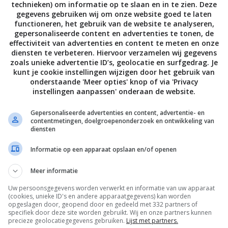
technieken) om informatie op te slaan en in te zien. Deze
estrooi ze met zout en peper. Rooster alles nog 45 minuten;
gegevens gebruiken wij om onze website goed te laten
0 minuten toe. Het vlees wordt rosé. Laat het iets langer in 
functioneren, het gebruik van de website te analyseren,
gepersonaliseerde content en advertenties te tonen, de
 het doorbakken wilt.
effectiviteit van advertenties en content te meten en onze
diensten te verbeteren. Hiervoor verzamelen wij gegevens
ut op een groot bord, dek hem af met aluminiumfolie, isolee
zoals unieke advertentie ID’s, geolocatie en surfgedrag. Je
ruik daar oude hand- of theedoeken voor) en laat hem 15
kunt je cookie instellingen wijzigen door het gebruik van
onderstaande 'Meer opties' knop of via 'Privacy
ek de aardappels als ze zacht zijn af en houd ze op lage
instellingen aanpassen' onderaan de website.
in de oven terwijl het lamsvlees rust; als ze nog een beetje
Gepersonaliseerde advertenties en content, advertentie- en
og je de oventemperatuur naar 200 °C (gasstand 6½) en zet j
contentmetingen, doelgroepenonderzoek en ontwikkeling van
ekt terug in de oven tot ze gaar zijn.
diensten
Informatie op een apparaat opslaan en/of openen
msbout met de aardappels, tomaten en uien en als je wilt
t basilicumblaadjes.
Meer informatie
Uw persoonsgegevens worden verwerkt en informatie van uw apparaat
(cookies, unieke ID's en andere apparaatgegevens) kan worden
Bewaar rece
opgeslagen door, geopend door en gedeeld met 332 partners of
specifiek door deze site worden gebruikt. Wij en onze partners kunnen
precieze geolocatiegegevens gebruiken.
Lijst met partners.