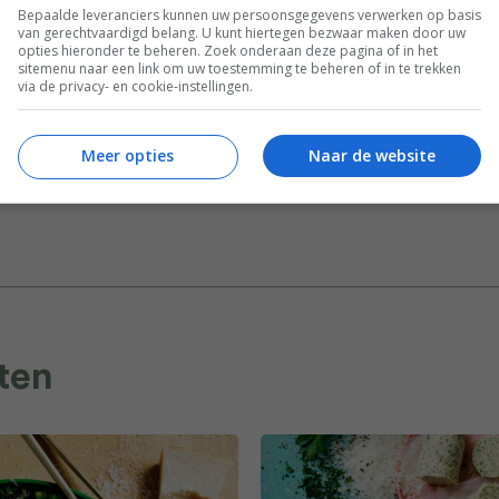
Bepaalde leveranciers kunnen uw persoonsgegevens verwerken op basis
van gerechtvaardigd belang. U kunt hiertegen bezwaar maken door uw
 meer
Gangen
Gelegenheid
Hoofdgerecht
opties hieronder te beheren. Zoek onderaan deze pagina of in het
sitemenu naar een link om uw toestemming te beheren of in te trekken
via de privacy- en cookie-instellingen.
vlees
Ovengerechten
Recepten
Vlees
ndaag?
Meer opties
Naar de website
ten