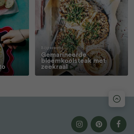
Bijgerecht
Gemarineerde
bloemkoolsteak met
to
zeekraal