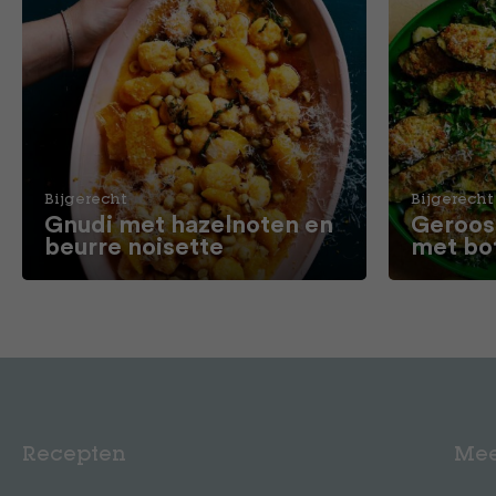
Bijgerecht
Bijgerecht
Gnudi met hazelnoten en
Geroos
beurre noisette
met bo
Recepten
Mee