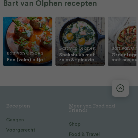
Bart van Olphen recepten
Bart van Olphen
Bart van O
Bart van Olphen
Shakshuka met
Groentegr
Een (zalm) eitje!
zalm & spinazie
met ansjov
Recepten
Meer van Food and
Friends
Gangen
Shop
Voorgerecht
Food & Travel