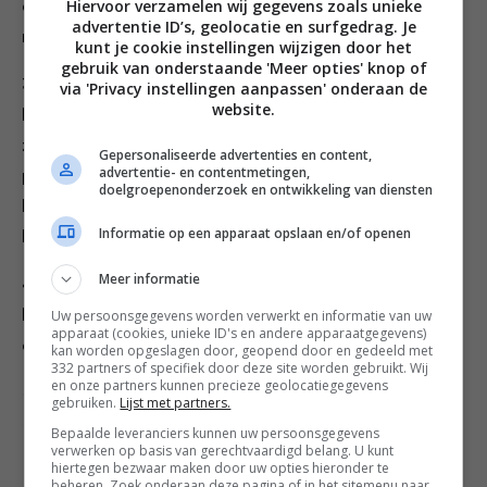
Hiervoor verzamelen wij gegevens zoals unieke
citroenschil toe plus de peterselie en breng op smaak
advertentie ID’s, geolocatie en surfgedrag. Je
met zout en peper.
kunt je cookie instellingen wijzigen door het
gebruik van onderstaande 'Meer opties' knop of
3. Verhit een scheut arachideolie in een grote
via 'Privacy instellingen aanpassen' onderaan de
website.
koekenpan op hoog vuur. Strooi wat witte peper en
zout over de sliptongen, leg de vis (in porties) in de
Gepersonaliseerde advertenties en content,
advertentie- en contentmetingen,
pan en bak ze in 3-4 minuten per kant gaar. Als je
doelgroepenonderzoek en ontwikkeling van diensten
boven op de sliptong drukt en het visvlees gemakkelijk
Informatie op een apparaat opslaan en/of openen
loskomt van de graat, is-ie gaar.
Meer informatie
4. Verdeel over elk bord 2 sliptongen, wat van het
Uw persoonsgegevens worden verwerkt en informatie van uw
kappertjesmengsel en de rucola, strooi de overige
apparaat (cookies, unieke ID's en andere apparaatgegevens)
citroenschil erover en bedruppel met wat olijfolie.
kan worden opgeslagen door, geopend door en gedeeld met
332 partners of specifiek door deze site worden gebruikt. Wij
en onze partners kunnen precieze geolocatiegegevens
Credits tekst: Dorette Kostwinder; Recepten Bart van
gebruiken.
Lijst met partners.
Olphen; Fotografie Saskia van Osnabrugge; Styling Inge
Bepaalde leveranciers kunnen uw persoonsgegevens
verwerken op basis van gerechtvaardigd belang. U kunt
Tichelaar.
hiertegen bezwaar maken door uw opties hieronder te
beheren. Zoek onderaan deze pagina of in het sitemenu naar