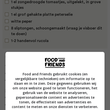
1 el zongedroogde tomaatjes, uitgelekt, in grove
stukjes
1 el grof gehakte platte peterselie
witte peper
8 sliptongen, schoongemaakt (vraag je visboer dit
te doen)
1-2 handenvol rucola
Bereiding
1. Verwijder het witte velletje aan de binnenkant van
de citroenschil, gooi het weg en snijd de schil in heel
Food and Friends gebruikt cookies (en
vergelijkbare technieken) om informatie op te
dunne reepjes.
slaan en in te zien. Deze gegevens gebruiken wij
om onze website goed te laten functioneren, het
2. Verhit 2 eetlepels van de olie in een koekenpan,
gebruik van de website te analyseren,
gepersonaliseerde content en advertenties te
voeg de knoflook, olijven, kappertjes en tomaatjes toe
tonen, de effectiviteit van advertenties en
en bak dit alles 2 minuten. Voeg de meeste
content te meten en onze diensten te verbeteren.