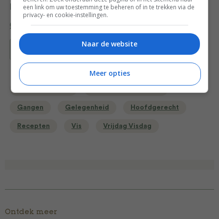
een link om uw toestemming te beheren of in te trekken via de
Deel dit recept
privacy- en cookie-instellingen.
Naar de website
Bewaar recept
Meer opties
Bart van Olphen
Diner voor 4 of meer
Gangen
Gelegenheid
Hoofdgerecht
Recepten
Vis
Vrijdag Visdag
Ontdek meer