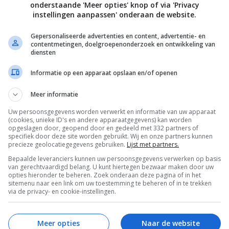
onderstaande 'Meer opties' knop of via 'Privacy
 pan met water, voeg een snuf zout toe en breng aan de kook
instellingen aanpassen' onderaan de website.
f penne) in het kokende water en kook ze de helft van de
de verpakking staat aangegeven (5-7 minuten).
Gepersonaliseerde advertenties en content, advertentie- en
contentmetingen, doelgroepenonderzoek en ontwikkeling van
diensten
a af en doe hem samen met de saus, twee derde van de kaas 
spergepuree in een kom. Roer dit alles door elkaar en doe he
Informatie op een apparaat opslaan en/of openen
e ingevette ovenschaal.
Meer informatie
spergetopjes en de pancetta erover, schenk er dan de rest va
Uw persoonsgegevens worden verwerkt en informatie van uw apparaat
(cookies, unieke ID's en andere apparaatgegevens) kan worden
r en bestrooi met de overige kaas. Zet de schaal 20-25
opgeslagen door, geopend door en gedeeld met 332 partners of
specifiek door deze site worden gebruikt. Wij en onze partners kunnen
orverwarmde oven en bak dit alles tot er een mooie goudgel
precieze geolocatiegegevens gebruiken.
Lijst met partners.
Bepaalde leveranciers kunnen uw persoonsgegevens verwerken op basis
van gerechtvaardigd belang. U kunt hiertegen bezwaar maken door uw
ven, strooi het brood- kruim erover en snijd het ovengerech
opties hieronder te beheren. Zoek onderaan deze pagina of in het
sitemenu naar een link om uw toestemming te beheren of in te trekken
ige stukken. Serveer meteen of laat afkoelen (want koud is h
via de privacy- en cookie-instellingen.
Meer opties
Naar de website
 Eleonora Galasso Fotografie David Loftus. Deze recepten zijn