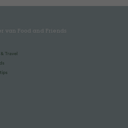
r van Food and Friends
 & Travel
ds
tips