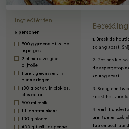
Ingrediënten
Bereiding
6 personen
1. Breek de houti
500 g groene of wilde
zolang apart. Sni
asperges
2 el extra vergine
2. Zet een klein
olijfolie
de aspergetopjes
1 prei, gewassen, in
zolang apart.
dunne ringen
100 g boter, in blokjes,
3. Breng een twe
plus extra
kookt het vuur la
500 ml melk
4. Verhit ondert
1 tl nootmuskaat
prei toe en bak 
100 g bloem
toe en bestrooi d
400 g fusilli of penne