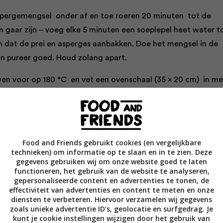
aspergemengsel onder af en toe roeren 20 minuten tot de
n gaar zijn ‒ voeg elke 5 minuten een soeplepel heet water t
dat de prei en asperges aanbakken. Doe het mengsel in de
n pureer goed. Houd zolang apart.
en voor op 180 °C en vet een ovenschaal (35 x 20 cm) in me
 de melk op laag vuur in een kleine pan ‒ zorg ervoor dat de
kook raakt.
e kleine pan op laag tot middelhoog vuur, voeg de boter-
Food and Friends gebruikt cookies (en vergelijkbare
aat smelten. Voeg dan de nootmuskaat en bloem toe, roer er
technieken) om informatie op te slaan en in te zien. Deze
en breng op smaak met wat zout.
gegevens gebruiken wij om onze website goed te laten
functioneren, het gebruik van de website te analyseren,
 en al roerend de warme melk toe, zodat er een gladde en
gepersonaliseerde content en advertenties te tonen, de
effectiviteit van advertenties en content te meten en onze
taat. Breng dan zachtjes aan de kook, neem de pan van het
diensten te verbeteren. Hiervoor verzamelen wij gegevens
ang apart.
zoals unieke advertentie ID’s, geolocatie en surfgedrag. Je
kunt je cookie instellingen wijzigen door het gebruik van