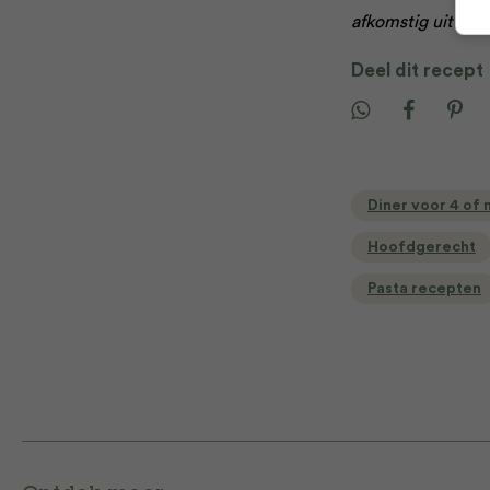
afkomstig uit het
Deel dit recept
Diner voor 4 of
Hoofdgerecht
Pasta recepten