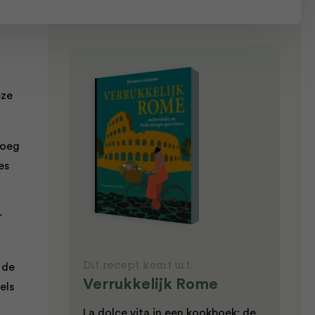
eze
voeg
es
r
 de
Dit recept komt uit:
Verrukkelijk Rome
els
La dolce vita in een kookboek: de