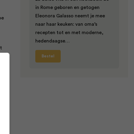
in Rome geboren en getogen
Eleonora Galasso neemt je mee
oe
naar haar keuken: van oma’s
recepten tot en met moderne,
hedendaagse…
t
Bestel
 een