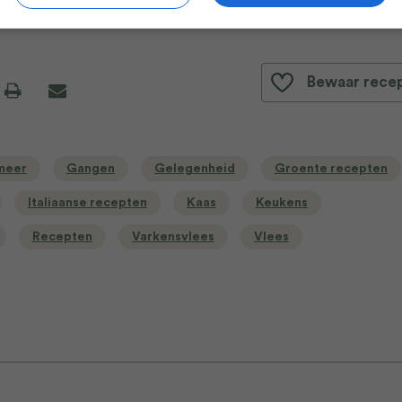
 boek ‘Verrukkelijk Rome’ (Uitgeverij Good Cook).
Bewaar rece
 meer
Gangen
Gelegenheid
Groente recepten
Italiaanse recepten
Kaas
Keukens
Recepten
Varkensvlees
Vlees