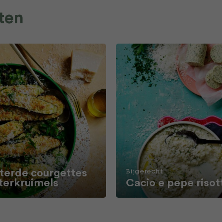
ten
terde courgettes
Bijgerecht
terkruimels
Cacio e pepe risot