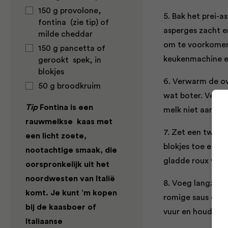
150 g provolone,
5. Bak het prei-
fontina (zie tip) of
asperges zacht e
milde cheddar
om te voorkomen 
150 g pancetta of
keukenmachine e
gerookt spek, in
blokjes
6. Verwarm de ov
50 g broodkruim
wat boter. Verhit
Tip
Fontina is een
melk niet aan de 
rauwmelkse kaas met
7. Zet een tweed
een licht zoete,
blokjes toe en l
nootachtige smaak, die
gladde roux van 
oorspronkelijk uit het
noordwesten van Italië
8. Voeg langzaam
komt. Je kunt ’m kopen
romige saus onts
bij de kaasboer of
vuur en houd zol
Italiaanse