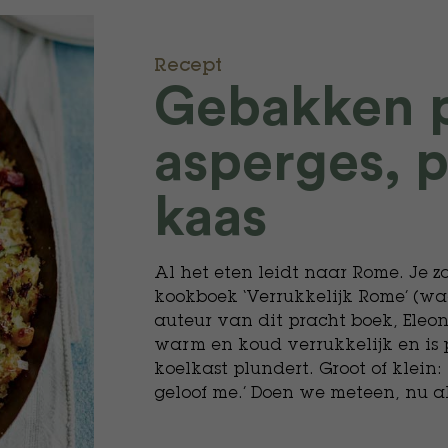
Recept
Gebakken p
asperges, 
kaas
Al het eten leidt naar Rome. Je z
kookboek ‘Verrukkelijk Rome’ (waa
auteur van dit pracht boek, Eleono
warm en koud verrukkelijk en is pe
koelkast plundert. Groot of klei
geloof me.’ Doen we meteen, nu al 