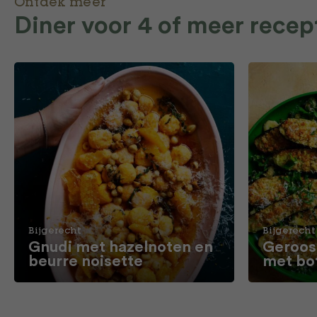
Ontdek meer
Diner voor 4 of meer recep
Bijgerecht
Bijgerecht
Gnudi met hazelnoten en
Geroos
beurre noisette
met bo