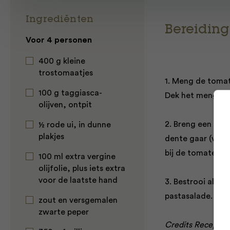
Ingrediënten
Bereiding
Voor 4 personen
400 g kleine
trostomaatjes
1. Meng de tomate
100 g taggiasca-
Dek het mengsel 
olijven, ontpit
2. Breng een grot
½ rode ui, in dunne
plakjes
dente gaar (volg 
bij de tomaten. 
100 ml extra vergine
olijfolie, plus iets extra
voor de laatste hand
3. Bestrooi alles
pastasalade. Doe 
zout en versgemalen
zwarte peper
Credits Recepten