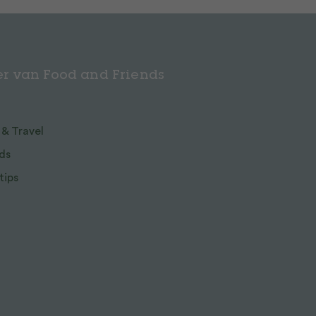
r van Food and Friends
 & Travel
ds
tips