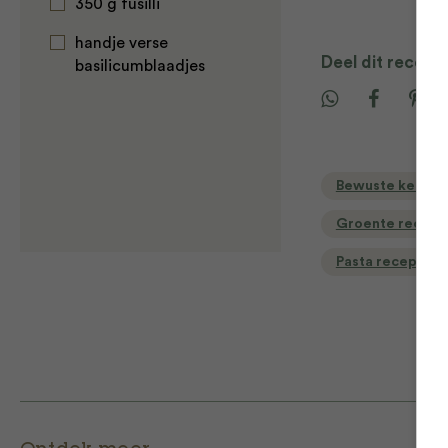
350 g fusilli
handje verse
Deel dit recept
basilicumblaadjes
Bewuste keuzes
Groente recept
Pasta recepten