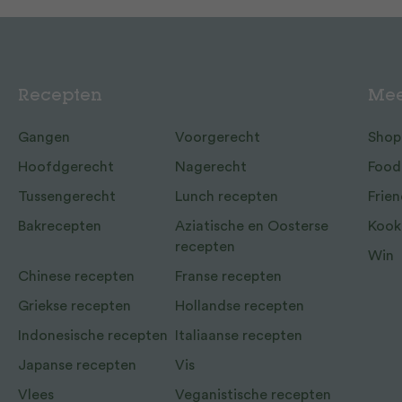
Recepten
Mee
Gangen
Voorgerecht
Shop
Hoofdgerecht
Nagerecht
Food
Tussengerecht
Lunch recepten
Frien
Bakrecepten
Aziatische en Oosterse
Kook
recepten
Win
Chinese recepten
Franse recepten
Griekse recepten
Hollandse recepten
Indonesische recepten
Italiaanse recepten
Japanse recepten
Vis
Vlees
Veganistische recepten