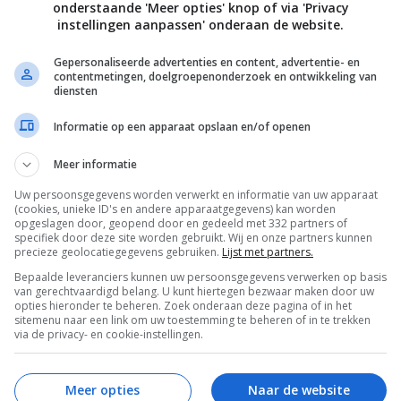
onderstaande 'Meer opties' knop of via 'Privacy
instellingen aanpassen' onderaan de website.
Gepersonaliseerde advertenties en content, advertentie- en
contentmetingen, doelgroepenonderzoek en ontwikkeling van
Bewaar rece
diensten
Informatie op een apparaat opslaan en/of openen
Meer informatie
Diner voor 4 of meer
Gangen
Gelegenheid
Uw persoonsgegevens worden verwerkt en informatie van uw apparaat
en
Hoofdgerecht
Italiaanse recepten
Keukens
(cookies, unieke ID's en andere apparaatgegevens) kan worden
opgeslagen door, geopend door en gedeeld met 332 partners of
Recepten
Vegetarische recepten
specifiek door deze site worden gebruikt. Wij en onze partners kunnen
precieze geolocatiegegevens gebruiken.
Lijst met partners.
Bepaalde leveranciers kunnen uw persoonsgegevens verwerken op basis
van gerechtvaardigd belang. U kunt hiertegen bezwaar maken door uw
opties hieronder te beheren. Zoek onderaan deze pagina of in het
sitemenu naar een link om uw toestemming te beheren of in te trekken
via de privacy- en cookie-instellingen.
Meer opties
Naar de website