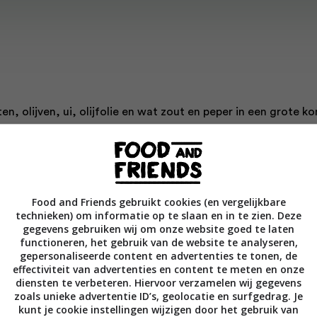
n, olijven, ui, olijfolie en wat zout en peper in een grote k
af en houd het apart.
e pan water met wat zout aan de kook en kook de fusilli al
de aanwijzingen op de verpakking). Laat ze uitlekken en doe
Food and Friends gebruikt cookies (en vergelijkbare
Roer goed.
technieken) om informatie op te slaan en in te zien. Deze
gegevens gebruiken wij om onze website goed te laten
functioneren, het gebruik van de website te analyseren,
 met basilicum en zet het direct op tafel of geef het koud als
gepersonaliseerde content en advertenties te tonen, de
effectiviteit van advertenties en content te meten en onze
er vlak voor het opdienen een scheutje olijfolie bij.
diensten te verbeteren. Hiervoor verzamelen wij gegevens
zoals unieke advertentie ID’s, geolocatie en surfgedrag. Je
kunt je cookie instellingen wijzigen door het gebruik van
 Gennaro Contaldo Fotografie David Loftus