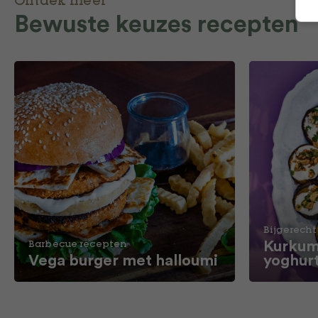
Ontdek meer
Bewuste keuzes recepten
Bijgerecht
Kurkum
Barbecue recepten
Vega burger met halloumi
yoghur