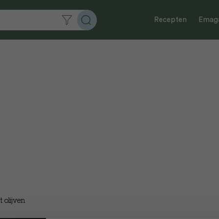
Recepten
Emaga
t olijven