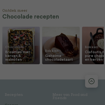
Ontdek meer
Chocolade recepten
Chocolade
Bakken
Bakken
Brownies met
Clafoutis 
kersen &
Geheime
pure choco
walnoten
chocoladetaart
en kersen
Recepten
Meer van Food and
Friends