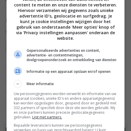
content te meten en onze diensten te verbeteren.
Hiervoor verzamelen wij gegevens zoals unieke
advertentie ID’s, geolocatie en surfgedrag. Je
Deel dit recept
kunt je cookie instellingen wijzigen door het
gebruik van onderstaande 'Meer opties' knop of
via 'Privacy instellingen aanpassen' onderaan de
website.
Bewaar recept
Gepersonaliseerde advertenties en content,
advertentie- en contentmetingen,
doelgroepenonderzoek en ontwikkeling van diensten
Chocolade
Gangen
Gelegenheid
Informatie op een apparaat opslaan en/of openen
Kerstrecepten
Recept van de dag
Meer informatie
Recepten
Sinterklaas recepten
Uw persoonsgegevens worden verwerkt en informatie van uw
apparaat (cookies, unieke ID's en andere apparaatgegevens)
kan worden opgeslagen door, geopend door en gedeeld met
Toetjes & ander zoets
Valentijn recepten
332 partners of specifiek door deze site worden gebruikt. Wij
en onze partners kunnen precieze geolocatiegegevens
gebruiken.
Lijst met partners.
Bepaalde leveranciers kunnen uw persoonsgegevens
verwerken op basis van gerechtvaardigd belang. U kunt