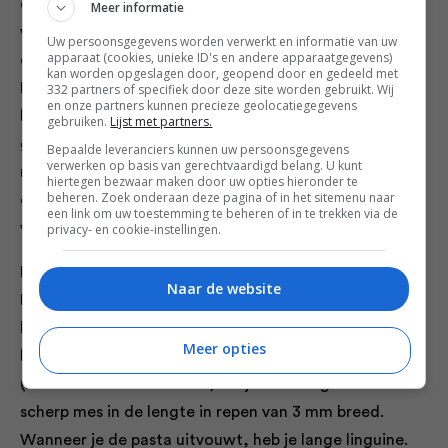
doen wanneer ze eenmaal uitgerold zijn. Als je lasagne
Meer informatie
wilt maken, probeer de pastavellen dan zo te snijden
Uw persoonsgegevens worden verwerkt en informatie van uw
apparaat (cookies, unieke ID's en andere apparaatgegevens)
dat ze minimaal de lengte van je ovenschaal hebben.
kan worden opgeslagen door, geopend door en gedeeld met
Dit vergemakkelijkt het maken van laagjes. De
332 partners of specifiek door deze site worden gebruikt. Wij
en onze partners kunnen precieze geolocatiegegevens
lasagnevellen kunnen een paar uur van tevoren worden
gebruiken.
Lijst met partners.
gemaakt. Leg ze op een bakplaat die licht bestoven is
Bepaalde leveranciers kunnen uw persoonsgegevens
verwerken op basis van gerechtvaardigd belang. U kunt
met polenta om vastplakken te voorkomen, zorg
hiertegen bezwaar maken door uw opties hieronder te
beheren. Zoek onderaan deze pagina of in het sitemenu naar
daarbij dat ze elkaar niet overlappen, en dek ze af met
een link om uw toestemming te beheren of in te trekken via de
vershoudfolie zodat ze niet uitdrogen.
privacy- en cookie-instellingen.
Linguine
Naar de website
Deze pastasoort lijkt op platte spaghetti en past goed
bij lichte, dunne sauzen. strooi een beetje bloem op
Meer opties
beide kanten van het pastavel en vouw het in drieën
(korte kanten naar binnen). Snijd het deeg met een
scherp mes in de lengte in repen van 3 mm breed.
Wanneer je de pasta uitvouwt, heb je lange linguine.