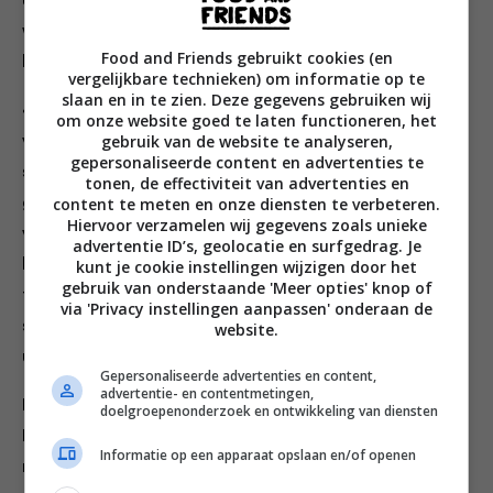
uitrollen met een deegroller, maar dan moet je aardig
wat werk verzetten om de pastavellen mooi dun te
Food and Friends gebruikt cookies (en
krijgen.)
vergelijkbare technieken) om informatie op te
slaan en in te zien. Deze gegevens gebruiken wij
4. Uiteindelijk heb je lange rechthoekige pastavellen
om onze website goed te laten functioneren, het
gebruik van de website te analyseren,
van 8-10 cm breed met een dikte van twee
gepersonaliseerde content en advertenties te
speelkaarten. Bestuif een werkvlak met polenta of
tonen, de effectiviteit van advertenties en
content te meten en onze diensten te verbeteren.
griesmeel en spreid de pastavellen erop uit. Van deze
Hiervoor verzamelen wij gegevens zoals unieke
vellen kun je verschillende soorten pasta maken:
advertentie ID’s, geolocatie en surfgedrag. Je
lasagne, linguine, tagliatelle, pappardelle, ravioli en
kunt je cookie instellingen wijzigen door het
gebruik van onderstaande 'Meer opties' knop of
tortelli, farfalle … Houd het deeg tijdens het rusten
via 'Privacy instellingen aanpassen' onderaan de
steeds afgedekt met vershoudfolie, zodat het niet
website.
uitdroogt of een korst vormt.
Gepersonaliseerde advertenties en content,
advertentie- en contentmetingen,
Lasagnevellen
doelgroepenonderzoek en ontwikkeling van diensten
Dit zijn brede vellen pasta die heel gemakkelijk te
Informatie op een apparaat opslaan en/of openen
maken zijn, omdat je er vrijwel niets mee hoeft te