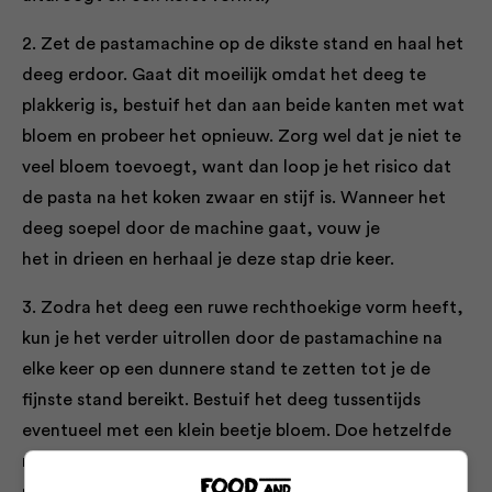
2. Zet de pastamachine op de dikste stand en haal het
deeg erdoor. Gaat dit moeilijk omdat het deeg te
plakkerig is, bestuif het dan aan beide kanten met wat
bloem en probeer het opnieuw. Zorg wel dat je niet te
veel bloem toevoegt, want dan loop je het risico dat
de pasta na het koken zwaar en stijf is. Wanneer het
deeg soepel door de machine gaat, vouw je
het in drieen en herhaal je deze stap drie keer.
3. Zodra het deeg een ruwe rechthoekige vorm heeft,
kun je het verder uitrollen door de pastamachine na
elke keer op een dunnere stand te zetten tot je de
fijnste stand bereikt. Bestuif het deeg tussentijds
eventueel met een klein beetje bloem. Doe hetzelfde
met de rest van het deeg. (Je kunt het deeg ook