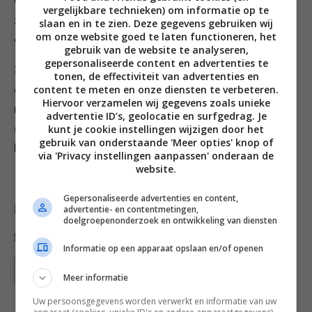
de pan. Kieper de blokjes vlees wanneer ze mooi bruin
vergelijkbare technieken) om informatie op te
zijn in de braadpan, roer de worcestersaus en mosterd
slaan en in te zien. Deze gegevens gebruiken wij
om onze website goed te laten functioneren, het
erdoor en giet er 800 ml kokend water uit de ketel bij.
gebruik van de website te analyseren,
gepersonaliseerde content en advertenties te
3. Leg een deksel op de pan en zet hem 4 uur in de
tonen, de effectiviteit van advertenties en
content te meten en onze diensten te verbeteren.
oven, of tot het vlees supermals is. Maak de stoof zo
Hiervoor verzamelen wij gegevens zoals unieke
nodig aan met een scheutje water, proef, voeg naar
advertentie ID’s, geolocatie en surfgedrag. Je
kunt je cookie instellingen wijzigen door het
smaak zeezout en zwarte peper toe en schep de
gebruik van onderstaande 'Meer opties' knop of
kommen vol.
via 'Privacy instellingen aanpassen' onderaan de
website.
Gepersonaliseerde advertenties en content,
advertentie- en contentmetingen,
Deel dit recept
doelgroepenonderzoek en ontwikkeling van diensten
Informatie op een apparaat opslaan en/of openen
Bewaar recept
Meer informatie
Uw persoonsgegevens worden verwerkt en informatie van uw