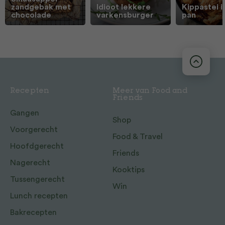
zandgebak met
Idioot lekkere
Kippastei i
chocolade
varkensburger
pan
Recepten
Meer van Food and
Friends
Gangen
Shop
Voorgerecht
Food & Travel
Hoofdgerecht
Friends
Nagerecht
Kooktips
Tussengerecht
Win
Lunch recepten
Bakrecepten