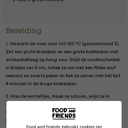
Bereiding
1. Verwarm de oven voor tot 160 °C (gasovenstand 3).
Zet een grote braadpan en een grote koekenpan met
antiaanbaklaag op hoog vuur. Snijd de runderschenkel
in blokjes van 5 cm, schep ze om met een flinke snuf
zeezout en zwarte peper en bak ze samen met het bot
8 minuten in de droge koekenpan.
2. Was de worteltjes, maak ze schoon, snijd ze in
stukjes van 5 cm en doe ze met 1 eetlepel olijfolie in de
braadpan. Pel de uien, snijd ze in kwarten, trek de
laagjes los en strooi ze al roerend bij de worteltjes in
Food and Friends gebruikt cookies (en