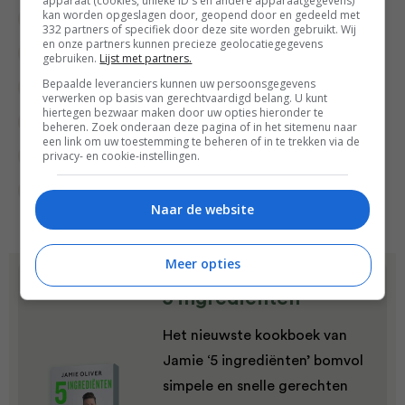
apparaat (cookies, unieke ID's en andere apparaatgegevens)
kan worden opgeslagen door, geopend door en gedeeld met
5 ingrediënten
Comfort Food
332 partners of specifiek door deze site worden gebruikt. Wij
en onze partners kunnen precieze geolocatiegegevens
Comfort Food recepten
Gangen
gebruiken.
Lijst met partners.
Bepaalde leveranciers kunnen uw persoonsgegevens
Hoofdgerecht
Jamie Oliver
verwerken op basis van gerechtvaardigd belang. U kunt
hiertegen bezwaar maken door uw opties hieronder te
Recept van de dag
Recepten
Rundvlees
beheren. Zoek onderaan deze pagina of in het sitemenu naar
een link om uw toestemming te beheren of in te trekken via de
privacy- en cookie-instellingen.
Stoofgerechten
Wat eten we vandaag?
Winterrecepten
Naar de website
Meer opties
Dit recept komt uit:
5 ingredienten
Het nieuwste kookboek van
Jamie ‘5 ingrediënten’ bomvol
simpele en snelle gerechten