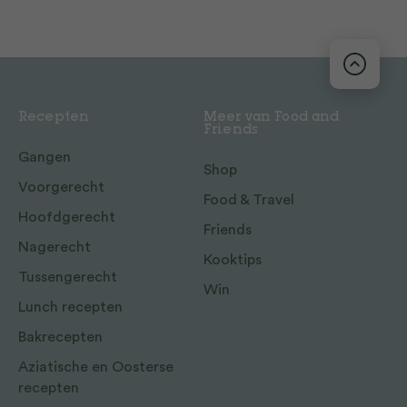
Recepten
Meer van Food and
Friends
Gangen
Shop
Voorgerecht
Food & Travel
Hoofdgerecht
Friends
Nagerecht
Kooktips
Tussengerecht
Win
Lunch recepten
Bakrecepten
Aziatische en Oosterse
recepten