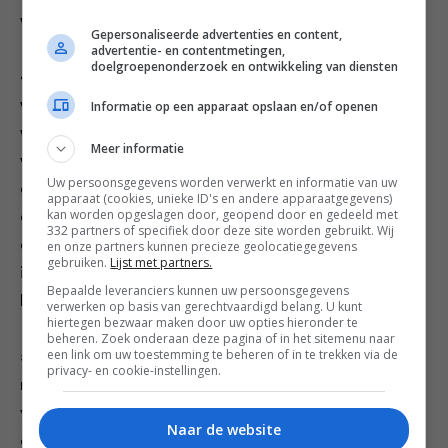
waterbad.
Gepersonaliseerde advertenties en content,
advertentie- en contentmetingen,
doelgroepenonderzoek en ontwikkeling van diensten
4. Maak intussen de duindoornbesmosterd. Doe de
witte wijn, de suiker, het mosterdzaad en de
Informatie op een apparaat opslaan en/of openen
wittewijnazijn in een steelpan en zet deze op hoog
Meer informatie
vuur. Laat de vloeistof inkoken tot er ongeveer een
Uw persoonsgegevens worden verwerkt en informatie van uw
derde over is gebleven. Draai in een blender de
apparaat (cookies, unieke ID's en andere apparaatgegevens)
kan worden opgeslagen door, geopend door en gedeeld met
duindoornbessen samen het mosterdpoeder en de
332 partners of specifiek door deze site worden gebruikt. Wij
dijonmosterd tot een gladde puree. Voeg het
en onze partners kunnen precieze geolocatiegegevens
gebruiken.
Lijst met partners.
ingekookte wijnmengsel toe en meng kort. Proef en
Bepaalde leveranciers kunnen uw persoonsgegevens
breng de mosterd op smaak met zout.
verwerken op basis van gerechtvaardigd belang. U kunt
hiertegen bezwaar maken door uw opties hieronder te
beheren. Zoek onderaan deze pagina of in het sitemenu naar
een link om uw toestemming te beheren of in te trekken via de
5. Meng voor de selderijremoulade 1 eetlepel van de
privacy- en cookie-instellingen.
net gemaakte duindoornbesmosterd met de komijn,
yoghurt, mayonaise en het citroensap. Proef en breng
Naar de website
op smaak met zout en veel peper. Schep de gesneden