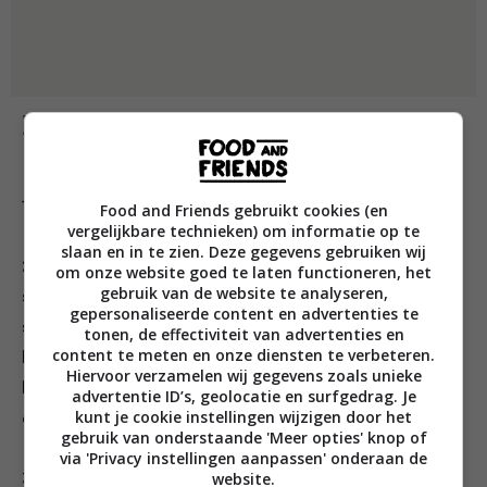
Bereiding
1. Verwarm het waterbad voor op 54 °C.
Food and Friends gebruikt cookies (en
vergelijkbare technieken) om informatie op te
slaan en in te zien. Deze gegevens gebruiken wij
2. Snijd het vel van de eendenborstfilets met een
om onze website goed te laten functioneren, het
gebruik van de website te analyseren,
scherp mes kruislings meermaals ondiep in. Hierdoor
gepersonaliseerde content en advertenties te
smelt het vet straks beter weg en krijg je een
tonen, de effectiviteit van advertenties en
content te meten en onze diensten te verbeteren.
knapperige korst. Kruid de filets met zout en peper en
Hiervoor verzamelen wij gegevens zoals unieke
leg ze in een sous-vide zak. Leg op de vleeskant van
advertentie ID’s, geolocatie en surfgedrag. Je
kunt je cookie instellingen wijzigen door het
elke filet een takje tijm en trek de zak vacuüm.
gebruik van onderstaande 'Meer opties' knop of
via 'Privacy instellingen aanpassen' onderaan de
website.
3. Gaar de eendenborstfilets 1 uur en 30 minuten in het