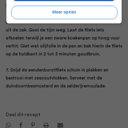
knolselderij erdoor.
Meer opties
6. Neem de sous-vide zak uit het bad en neem de filets
uit de zak. Gooi de tijm weg. Laat de filets iets
afkoelen terwijl je een zware koekenpan op hoog vuur
verhit. Giet wat olijfolie in de pan en bak hierin de filets
op de huidkant in 2 tot 3 minuten goudbruin.
7. Snijd de eendenborstfilets schuin in plakken en
bestrooi met zeezoutvlokken. Serveer met de
duindoornbesmosterd en de selderijremoulade.
Deel dit recept