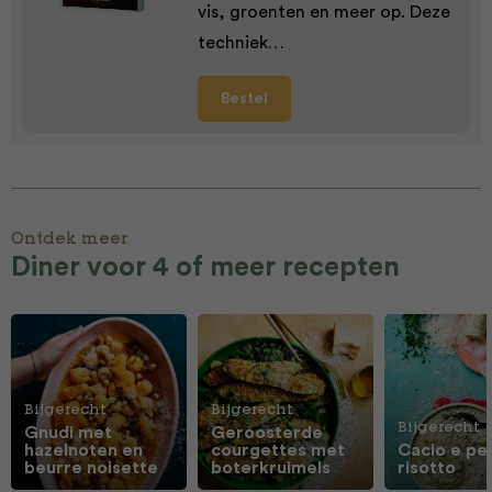
vis, groenten en meer op. Deze
techniek…
Bestel
Ontdek meer
Diner voor 4 of meer recepten
Bijgerecht
Bijgerecht
Bijgerecht
Gnudi met
Geroosterde
hazelnoten en
courgettes met
Cacio e pe
beurre noisette
boterkruimels
risotto