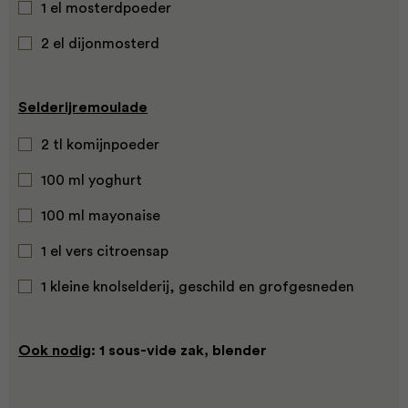
1 el mosterdpoeder
2 el dijonmosterd
Selderijremoulade
2 tl komijnpoeder
100 ml yoghurt
100 ml mayonaise
1 el vers citroensap
1 kleine knolselderij, geschild en grofgesneden
Ook nodig
: 1 sous-vide zak, blender