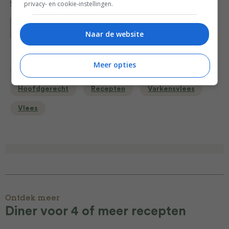
privacy- en cookie-instellingen.
Bewaar recept
Naar de website
Meer opties
Diner voor 4 of meer
Gangen
Gelegenheid
Hoofdgerecht
Recepten
Varkensvlees
Vlees
Ontdek meer
Diner voor 4 of meer recepten