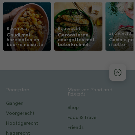
Bijgerecht
Bijgerecht
Bijgerecht
Gnudi met
Geroosterde
hazelnoten en
courgettes met
Cacio e pe
beurre noisette
boterkruimels
risotto
Recepten
Meer van Food and
Friends
Gangen
Shop
Voorgerecht
Food & Travel
Hoofdgerecht
Friends
Nagerecht