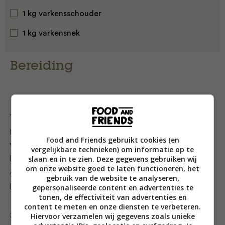
1 kg varkensschouder
1 kg varkensnek
Bereiding
1. Meng het zout, de suiker en het gerookte-
paprikapoeder in een kom en wrijf hiermee de
Food and Friends gebruikt cookies (en
varkensschouder en -nek goed in. Laat het vlees een
vergelijkbare technieken) om informatie op te
slaan en in te zien. Deze gegevens gebruiken wij
hele nacht in de mariande staan. Met de sappen die
om onze website goed te laten functioneren, het
eruit lopen, verlies je ook veel van het zout dat je er op
gebruik van de website te analyseren,
gepersonaliseerde content en advertenties te
hebt gesmeerd. Dat is de bedoeling.
tonen, de effectiviteit van advertenties en
content te meten en onze diensten te verbeteren.
2. Verwarm de oven voor op 140 °C. Dep het vlees
Hiervoor verzamelen wij gegevens zoals unieke