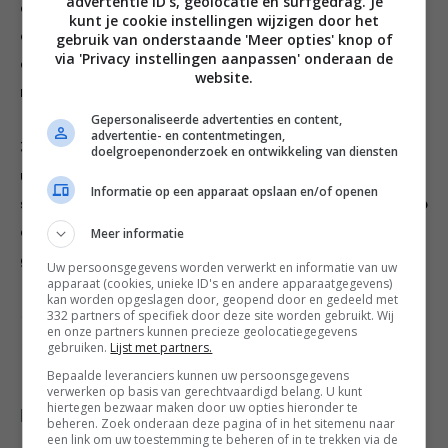
advertentie ID’s, geolocatie en surfgedrag. Je
droog met keukenpapier. Vet een bakplaat in met
kunt je cookie instellingen wijzigen door het
olijfolie en leg de stukken vlees zo veel mogelijk met
gebruik van onderstaande 'Meer opties' knop of
via 'Privacy instellingen aanpassen' onderaan de
de vetkant naar boven in de oven. Laat het vlees 3 uur
website.
roosteren, totdat het helemaal uit elkaar valt.
Gepersonaliseerde advertenties en content,
advertentie- en contentmetingen,
3. Laat het vlees afkoelen en trek het met twee vorken
doelgroepenonderzoek en ontwikkeling van diensten
uit elkaar. Het is lekker om pulled pork voor je het gaat
Informatie op een apparaat opslaan en/of openen
serveren even in een hete pan op te bakken. Doe het op
een broodje met bijvoorbeeld kimchi (gefermenteerde
Meer informatie
groenten), wat sla, sriracha (chilisaus) en sesamzaad.
Uw persoonsgegevens worden verwerkt en informatie van uw
apparaat (cookies, unieke ID's en andere apparaatgegevens)
kan worden opgeslagen door, geopend door en gedeeld met
332 partners of specifiek door deze site worden gebruikt. Wij
Credits recepten Samuel Levie Fotografie Saskia van
en onze partners kunnen precieze geolocatiegegevens
Osnabrugge
gebruiken.
Lijst met partners.
Bepaalde leveranciers kunnen uw persoonsgegevens
verwerken op basis van gerechtvaardigd belang. U kunt
hiertegen bezwaar maken door uw opties hieronder te
Deel dit recept
beheren. Zoek onderaan deze pagina of in het sitemenu naar
een link om uw toestemming te beheren of in te trekken via de