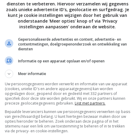
diensten te verbeteren. Hiervoor verzamelen wij gegevens
zoals unieke advertentie ID’s, geolocatie en surfgedrag. Je
kunt je cookie instellingen wijzigen door het gebruik van
onderstaande 'Meer opties' knop of via 'Privacy
instellingen aanpassen' onderaan de website.
Bewaar rece
Gepersonaliseerde advertenties en content, advertentie- en
contentmetingen, doelgroepenonderzoek en ontwikkeling van
diensten
Brunch recepten
Gangen
Gelegenheid
Informatie op een apparaat opslaan en/of openen
en
Hoofdgerecht
Italiaanse recepten
Keukens
Meer informatie
Lente recepten
Makkelijke recepten
Overdag
Uw persoonsgegevens worden verwerkt en informatie van uw apparaat
(cookies, unieke ID's en andere apparaatgegevens) kan worden
Recept van de dag
Recepten
opgeslagen door, geopend door en gedeeld met 332 partners of
specifiek door deze site worden gebruikt. Wij en onze partners kunnen
precieze geolocatiegegevens gebruiken.
Lijst met partners.
ecepten
Verjaardag recepten
Voorgerecht
Bepaalde leveranciers kunnen uw persoonsgegevens verwerken op basis
ndaag?
Zomerrecepten
van gerechtvaardigd belang. U kunt hiertegen bezwaar maken door uw
opties hieronder te beheren. Zoek onderaan deze pagina of in het
sitemenu naar een link om uw toestemming te beheren of in te trekken
via de privacy- en cookie-instellingen.