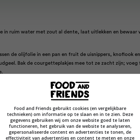
ne in ruim water met zout al dente, laat uitlekken en bewaar
ssen de olijfolie in een pan en fruit de uisnippers, knoflook e
udgeel. Bak de courgetteplakjes mee tot ze zacht zijn; voeg f
e.
n schuimig en voeg een handvol kaas en wat peper toe. Voeg 
 de courgette, zet het vuur hoger, roer en warm goed door e
sel er in een dun straaltje bij. Roer vervolgens wat van het
Food and Friends gebruikt cookies (en vergelijkbare
 bij.
technieken) om informatie op te slaan en in te zien. Deze
gegevens gebruiken wij om onze website goed te laten
functioneren, het gebruik van de website te analyseren,
ig roeren tot de eieren nét zijn gestold.
gepersonaliseerde content en advertenties te tonen, de
effectiviteit van advertenties en content te meten en onze
sta in diepe borden en strooi de rest van de Parmezaanse kaa