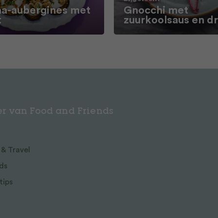
a-aubergines met
Gnocchi met
t
zuurkoolsaus en d
r van Food and Friends
 & Travel
ds
tips