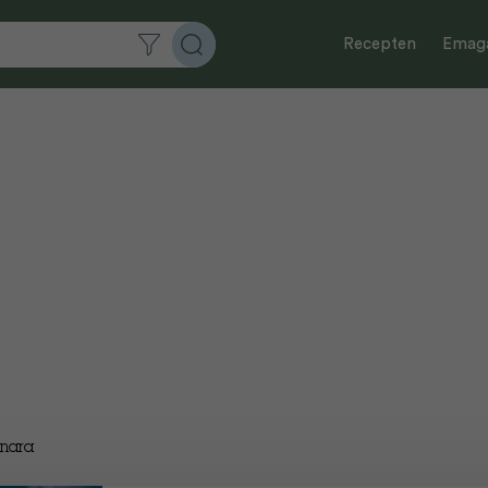
Recepten
Emaga
onara