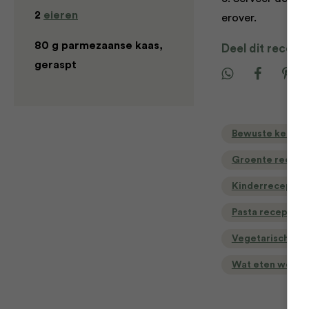
2
eieren
erover.
80 g parmezaanse kaas,
Deel dit recept
geraspt
Bewuste keuzes
Groente recept
Kinderrecepten
Pasta recepten
Vegetarische r
Wat eten we va