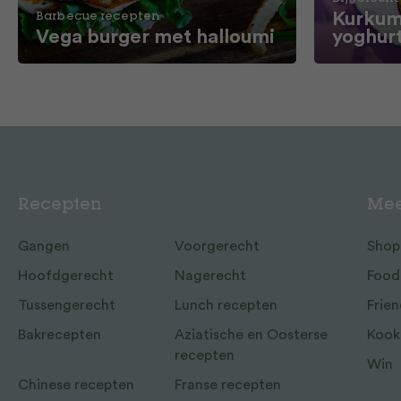
Kurkum
Barbecue recepten
Vega burger met halloumi
yoghur
Recepten
Mee
Gangen
Voorgerecht
Shop
Hoofdgerecht
Nagerecht
Food
Tussengerecht
Lunch recepten
Frien
Bakrecepten
Aziatische en Oosterse
Kook
recepten
Win
Chinese recepten
Franse recepten