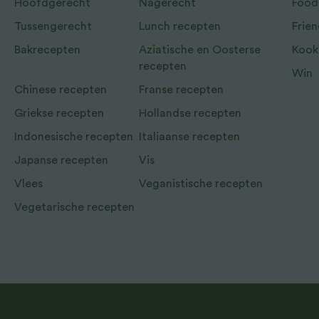
Hoofdgerecht
Nagerecht
Food
Tussengerecht
Lunch recepten
Frien
Bakrecepten
Aziatische en Oosterse
Kook
recepten
Win
Chinese recepten
Franse recepten
Griekse recepten
Hollandse recepten
Indonesische recepten
Italiaanse recepten
Japanse recepten
Vis
Vlees
Veganistische recepten
Vegetarische recepten