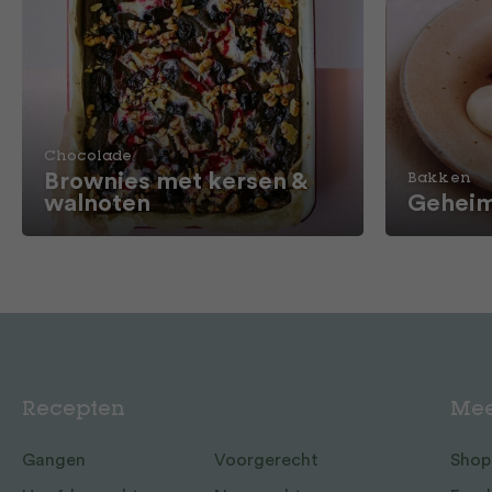
Chocolade
Brownies met kersen &
Bakken
walnoten
Geheim
Recepten
Mee
Gangen
Voorgerecht
Shop