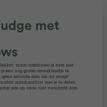
fudge met
ows
k lekker, maar combineer je hem met
e een nog groter smaakfeestje te
k geen seconde aan om dit recept
molten marshmallow met je te delen.
maar pas op: raak niet verslaafd aan