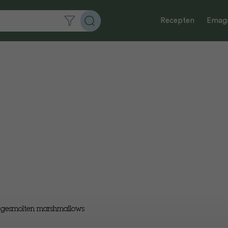
Recepten
Emaga
 gesmolten marshmallows