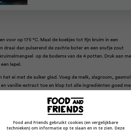
n voor op 175 °C. Maal de koekjes tot fijn kruim in een
 draai dan pulserend de zachte boter en een snufje zout
 kruimelmengsel op de bodems van de 4 potten. Druk aan me
 een lepel.
om het ei met de suiker glad. Voeg de melk, slagroom, gesmo
en vanille-extract toe en klop tot alle ingrediënten goed me
zijn. Zeef de droge ingrediënten boven de kom en schep ze
engsel. Meng met een spatel tot een glad beslag.
lag op de kruimelbodems in de potten. Tik de potten op een
Food and Friends gebruikt cookies (en vergelijkbare
zodat het beslag zich gelijkmatig verdeelt. Zet de potten in
technieken) om informatie op te slaan en in te zien. Deze