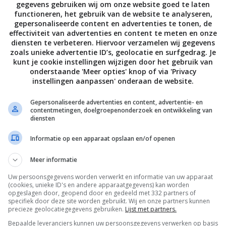
, giet er kokend water omheen tot de schaal bijna vol is en
gegevens gebruiken wij om onze website goed te laten
functioneren, het gebruik van de website te analyseren,
n rooster iets onder het midden van de oven. Gaar de
gepersonaliseerde content en advertenties te tonen, de
30 minuten au bain-marie.
effectiviteit van advertenties en content te meten en onze
diensten te verbeteren. Hiervoor verzamelen wij gegevens
 dan voorzichtig (het water is echt kokendheet) uit de oven
zoals unieke advertentie ID’s, geolocatie en surfgedrag. Je
kunt je cookie instellingen wijzigen door het gebruik van
 Vul de potten met marshmallows, pas op want het glas is hee
onderstaande 'Meer opties' knop of via 'Privacy
odat er zo veel mogelijk marshmallows in passen. Zet de pot
instellingen aanpassen' onderaan de website.
g in de oven op grillstand en gratineer 2 minuten of tot de
Gepersonaliseerde advertenties en content, advertentie- en
 bruin kleuren. Dit gaat snel dus blijf erbij! Haal de potten 
contentmetingen, doelgroepenonderzoek en ontwikkeling van
diensten
teen aan met een lange lepel. Té lekker.
Informatie op een apparaat opslaan en/of openen
 Yvette van Boven Fotografie Oof Verschuren
Meer informatie
Uw persoonsgegevens worden verwerkt en informatie van uw apparaat
Bewaar rece
(cookies, unieke ID's en andere apparaatgegevens) kan worden
opgeslagen door, geopend door en gedeeld met 332 partners of
specifiek door deze site worden gebruikt. Wij en onze partners kunnen
precieze geolocatiegegevens gebruiken.
Lijst met partners.
Bepaalde leveranciers kunnen uw persoonsgegevens verwerken op basis