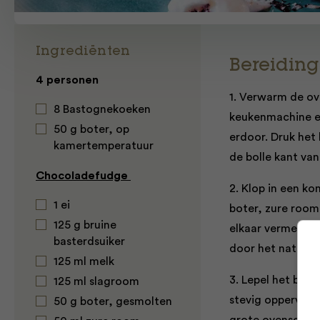
Ingrediënten
Bereiding
4 personen
1. Verwarm de ove
8 Bastognekoeken
keukenmachine en
50 g boter, op
erdoor. Druk het
kamertemperatuur
de bolle kant van
Chocoladefudge
2. Klop in een k
1 ei
boter, zure room 
125 g bruine
elkaar vermengd 
basterdsuiker
door het natte m
125 ml melk
3. Lepel het bes
125 ml slagroom
stevig oppervlak 
50 g boter, gesmolten