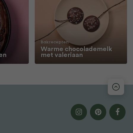
Bakrecepten
e
Warme chocolademelk
en
met valeriaan