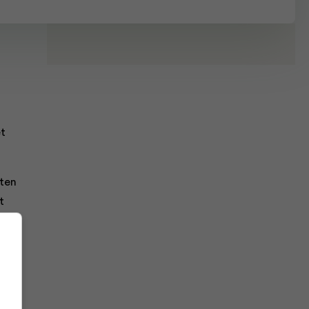
t
lten
t
 een