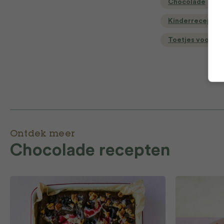
Chocolade
Kinderrecepten
Toetjes voor ki
Ontdek meer
Chocolade recepten