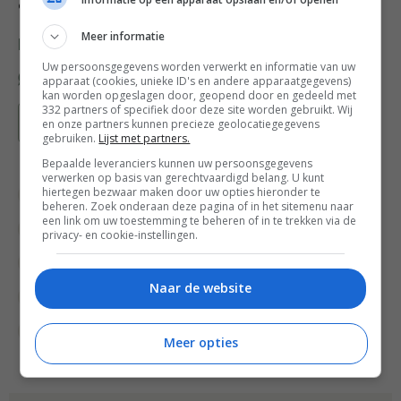
de grof gehakte bladpeterselie.
Meer informatie
Deel dit recept
Uw persoonsgegevens worden verwerkt en informatie van uw
apparaat (cookies, unieke ID's en andere apparaatgegevens)
kan worden opgeslagen door, geopend door en gedeeld met
332 partners of specifiek door deze site worden gebruikt. Wij
Bewaar recept
en onze partners kunnen precieze geolocatiegegevens
gebruiken.
Lijst met partners.
Bepaalde leveranciers kunnen uw persoonsgegevens
verwerken op basis van gerechtvaardigd belang. U kunt
hiertegen bezwaar maken door uw opties hieronder te
Bewuste keuzes
Gangen
beheren. Zoek onderaan deze pagina of in het sitemenu naar
een link om uw toestemming te beheren of in te trekken via de
Groente recepten
Hoofdgerecht
privacy- en cookie-instellingen.
Lunch recepten
Lunchgerecht
Overdag
Naar de website
Recepten
Snelle recepten
Vegetarische recepten
Wat eten we vandaag?
Meer opties