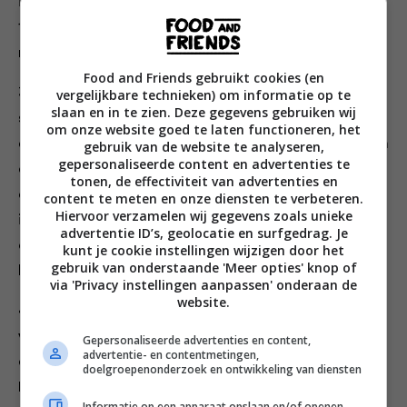
in een koekenpan en fruit de ui daarin 2 minuten. Voeg
100 ml ahornsiroop toe en laat de ui daarin 6 tot 8
minuten karamelliseren.
Food and Friends gebruikt cookies (en
3. Maak intussen de kastanjechampignons schoon en
vergelijkbare technieken) om informatie op te
slaan en in te zien. Deze gegevens gebruiken wij
snijd ze in plakken. Meng in een kom de sojasaus, 1
om onze website goed te laten functioneren, het
eetlepel ahornsiroop, 2 eetlepels olijfolie, de ciderazijn
gebruik van de website te analyseren,
gepersonaliseerde content en advertenties te
en het gerookte-paprikapoeder. Hussel de
tonen, de effectiviteit van advertenties en
champignons door dit sausje en bak ze dan 8 minuten
content te meten en onze diensten te verbeteren.
Hiervoor verzamelen wij gegevens zoals unieke
in een koekenpan op matig-hoog vuur. Keer de
advertentie ID’s, geolocatie en surfgedrag. Je
champignons na 4 minuten om en schep de rest van
kunt je cookie instellingen wijzigen door het
gebruik van onderstaande 'Meer opties' knop of
het sausje erover.
via 'Privacy instellingen aanpassen' onderaan de
website.
4. Leg de hotdogbroodjes 2 minuten onder de grill en
verdeel er dan de gekaramelliseerde ui en de
Gepersonaliseerde advertenties en content,
advertentie- en contentmetingen,
champignons en wat rode paprika en lente-uitjes over.
doelgroepenonderzoek en ontwikkeling van diensten
Maak het af met wat zout en peper, wat mosterd en
Informatie op een apparaat opslaan en/of openen