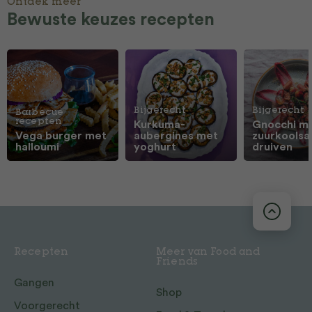
Ontdek meer
Bewuste keuzes recepten
Bijgerecht
Bijgerecht
Barbecue
recepten
Kurkuma-
Gnocchi m
Vega burger met
aubergines met
zuurkoolsa
halloumi
yoghurt
druiven
Recepten
Meer van Food and
Friends
Gangen
Shop
Voorgerecht