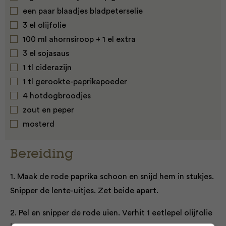
een paar blaadjes bladpeterselie
3 el olijfolie
100 ml ahornsiroop + 1 el extra
3 el sojasaus
1 tl ciderazijn
1 tl gerookte-paprikapoeder
4 hotdogbroodjes
zout en peper
mosterd
Bereiding
1. Maak de rode paprika schoon en snijd hem in stukjes.
Snipper de lente-uitjes. Zet beide apart.
2. Pel en snipper de rode uien. Verhit 1 eetlepel olijfolie