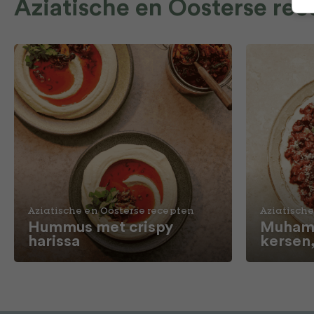
Aziatische en Oosterse re
Aziatische en Oosterse recepten
Aziatische
Hummus met crispy
Muhamm
harissa
kersen