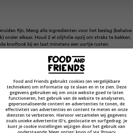
kruiden fijn. Meng alle ingrediënten voor het beslag (behalve
) onder elkaar. Houd 2 el olijfolie opzij om straks te bakken.
 de knoflook bij en laat minstens een uurtje rusten.
 snijd de courgette in fijne slierten en gril aan beide kanten. 
 de ui in halve maantjes. Verhit een pan tot ze heel heet is en
e olijfolie in. Giet een dun laagje van het beslag in de pan en
 tot 15 minuten garen in een gesloten barbecue met een hoge
Food and Friends gebruikt cookies (en vergelijkbare
tuur.
technieken) om informatie op te slaan en in te zien. Deze
gegevens gebruiken wij om onze website goed te laten
 farinata uit de barbecue en smeer in met de ricotta. Beleg
functioneren, het gebruik van de website te analyseren,
gepersonaliseerde content en advertenties te tonen, de
met de slierten courgette, rucola en ui en werk af met peper
effectiviteit van advertenties en content te meten en onze
regano, wat citroenrasp en nog een snufje cayennepeper.
diensten te verbeteren. Hiervoor verzamelen wij gegevens
zoals unieke advertentie ID’s, geolocatie en surfgedrag. Je
en gedroogde oregano, maar als je verse kan vinden is dat alt
kunt je cookie instellingen wijzigen door het gebruik van
onderstaande 'Meer opties' knop of via 'Privacy
e hoeveelheden dan wel verdrievoudigen: gedroogde kruide