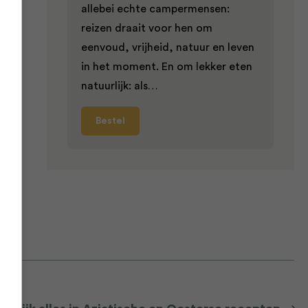
allebei echte campermensen:
reizen draait voor hen om
eenvoud, vrijheid, natuur en leven
in het moment. En om lekker eten
natuurlijk: als…
pt
Bestel