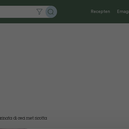
Recepten
Emaga
rinata di ceci met ricotta