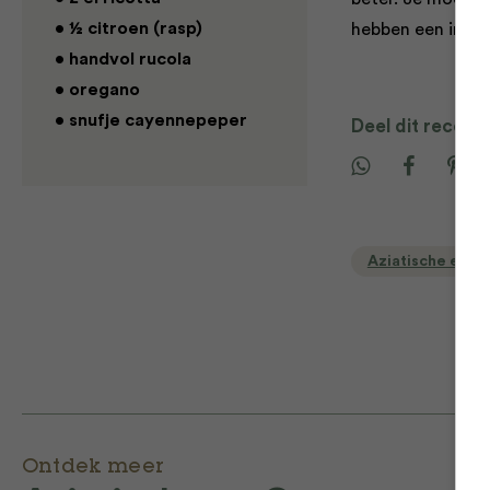
• ½ citroen (rasp)
hebben een inten
• handvol rucola
• oregano
• snufje cayennepeper
Deel dit recept
Aziatische en O
Ontdek meer