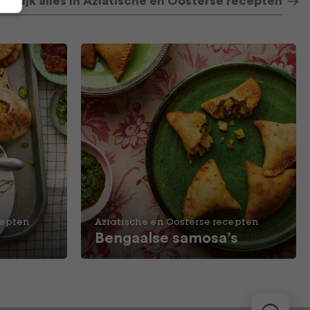
Bekijk alles in Aziatische en Oosterse recepten
cepten
Aziatische en Oosterse recepten
Bengaalse samosa’s