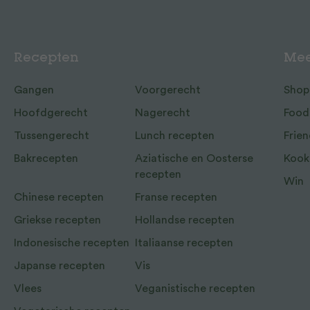
Recepten
Mee
Gangen
Voorgerecht
Shop
Hoofdgerecht
Nagerecht
Food
Tussengerecht
Lunch recepten
Frien
Bakrecepten
Aziatische en Oosterse
Kook
recepten
Win
Chinese recepten
Franse recepten
Griekse recepten
Hollandse recepten
Indonesische recepten
Italiaanse recepten
Japanse recepten
Vis
Vlees
Veganistische recepten