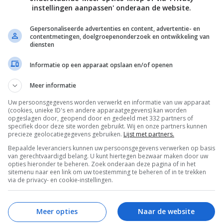
instellingen aanpassen' onderaan de website.
sere smaak dan verse.
Gepersonaliseerde advertenties en content, advertentie- en
contentmetingen, doelgroepenonderzoek en ontwikkeling van
diensten
Informatie op een apparaat opslaan en/of openen
Bewaar rece
Meer informatie
Uw persoonsgegevens worden verwerkt en informatie van uw apparaat
(cookies, unieke ID's en andere apparaatgegevens) kan worden
opgeslagen door, geopend door en gedeeld met 332 partners of
osterse recepten
Lunch recepten
specifiek door deze site worden gebruikt. Wij en onze partners kunnen
precieze geolocatiegegevens gebruiken.
Lijst met partners.
Bepaalde leveranciers kunnen uw persoonsgegevens verwerken op basis
van gerechtvaardigd belang. U kunt hiertegen bezwaar maken door uw
opties hieronder te beheren. Zoek onderaan deze pagina of in het
sitemenu naar een link om uw toestemming te beheren of in te trekken
via de privacy- en cookie-instellingen.
Meer opties
Naar de website