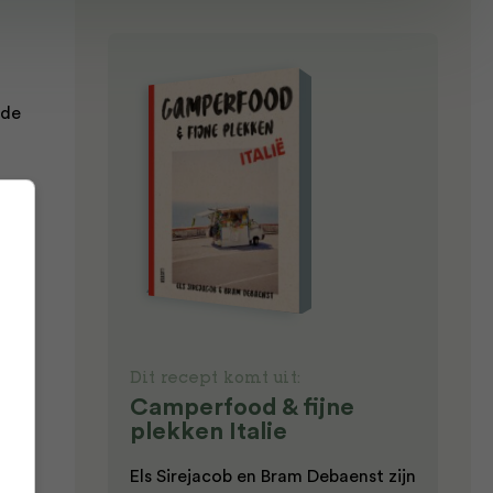
 de
Pel
Dit recept komt uit:
,
Camperfood & fijne
plekken Italie
ijd
Els Sirejacob en Bram Debaenst zijn
n