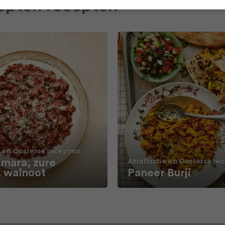
cepten recepten
 en Oosterse recepten
ara, zure
Aziatische en Oosterse re
, walnoot
Paneer Burji