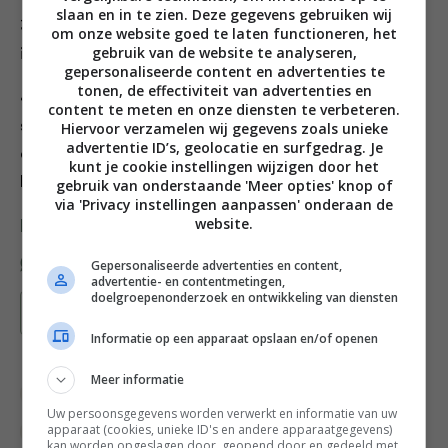
slaan en in te zien. Deze gegevens gebruiken wij
3. Snijd de sla in grote stukken en voeg alles bij elkaar
om onze website goed te laten functioneren, het
gebruik van de website te analyseren,
in een riante kom.
gepersonaliseerde content en advertenties te
tonen, de effectiviteit van advertenties en
4. Maak de dressing. Pers een half teentje knoflook en
content te meten en onze diensten te verbeteren.
snijd de ansjovis fijn. Mix met de mayonaise en het
Hiervoor verzamelen wij gegevens zoals unieke
advertentie ID’s, geolocatie en surfgedrag. Je
citroensap. Schenk de dressing over de pastasalade en
kunt je cookie instellingen wijzigen door het
bestrooi met Parmezaanse kaas.
gebruik van onderstaande 'Meer opties' knop of
via 'Privacy instellingen aanpassen' onderaan de
website.
Deel dit recept
Gepersonaliseerde advertenties en content,
advertentie- en contentmetingen,
doelgroepenonderzoek en ontwikkeling van diensten
Bewaar recept
Informatie op een apparaat opslaan en/of openen
Meer informatie
Bewuste keuzes
Bijgerecht
Uw persoonsgegevens worden verwerkt en informatie van uw
apparaat (cookies, unieke ID's en andere apparaatgegevens)
Brunch recepten
Gangen
kan worden opgeslagen door, geopend door en gedeeld met