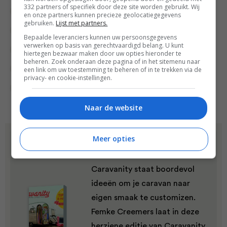
332 partners of specifiek door deze site worden gebruikt. Wij
Groente recepten
Hoofdgerecht
Kaas
en onze partners kunnen precieze geolocatiegegevens
gebruiken.
Lijst met partners.
Lunch recepten
Lunchgerecht
Overdag
Bepaalde leveranciers kunnen uw persoonsgegevens
verwerken op basis van gerechtvaardigd belang. U kunt
Recepten
Salade
Salades
hiertegen bezwaar maken door uw opties hieronder te
beheren. Zoek onderaan deze pagina of in het sitemenu naar
Snel & gezond
een link om uw toestemming te beheren of in te trekken via de
Superfood
privacy- en cookie-instellingen.
Vegetarische recepten
Naar de website
Dit recept komt uit:
Meer opties
Caravanity
Caravanity staat boordevol
ideeën om je caravan naar
eigen smaak te customizen.
Femke Creemers laat in deze
herziene editie van Caravanity