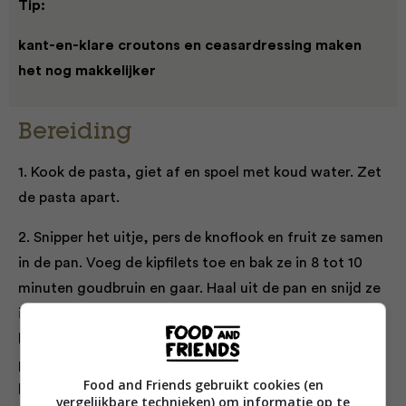
Tip:
kant-en-klare croutons en ceasardressing maken
het nog makkelijker
Bereiding
1. Kook de pasta, giet af en spoel met koud water. Zet
de pasta apart.
2. Snipper het uitje, pers de knoflook en fruit ze samen
in de pan. Voeg de kipfilets toe en bak ze in 8 tot 10
minuten goudbruin en gaar. Haal uit de pan en snijd ze
in hapklare stukken. Verwijder de korsten van het
brood en snijd het in blokjes. Bak het brood bruin in de
pan met wat olijfolie. Laat hierna uitlekken op een
Food and Friends gebruikt cookies (en
keukenpapiertje.
vergelijkbare technieken) om informatie op te