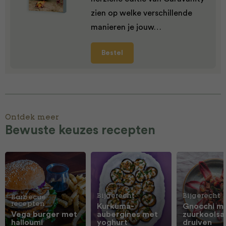
zien op welke verschillende
manieren je jouw…
Bestel
Ontdek meer
Bewuste keuzes recepten
Bijgerecht
Bijgerecht
Barbecue
recepten
Kurkuma-
Gnocchi m
Vega burger met
aubergines met
zuurkoolsa
halloumi
yoghurt
druiven