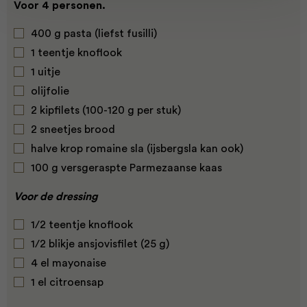
Voor 4 personen.
400 g pasta (liefst fusilli)
1 teentje knoflook
1 uitje
olijfolie
2 kipfilets (100-120 g per stuk)
2 sneetjes brood
halve krop romaine sla (ijsbergsla kan ook)
100 g versgeraspte Parmezaanse kaas
Voor de dressing
1/2 teentje knoflook
1/2 blikje ansjovisfilet (25 g)
4 el mayonaise
1 el citroensap