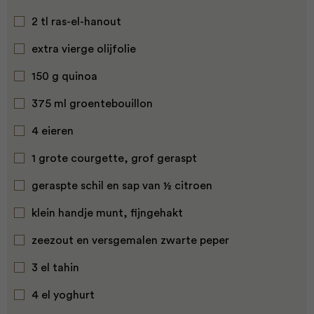
2 tl ras-el-hanout
extra vierge olijfolie
150 g quinoa
375 ml groentebouillon
4 eieren
1 grote courgette, grof geraspt
geraspte schil en sap van ½ citroen
klein handje munt, fijngehakt
zeezout en versgemalen zwarte peper
3 el tahin
4 el yoghurt