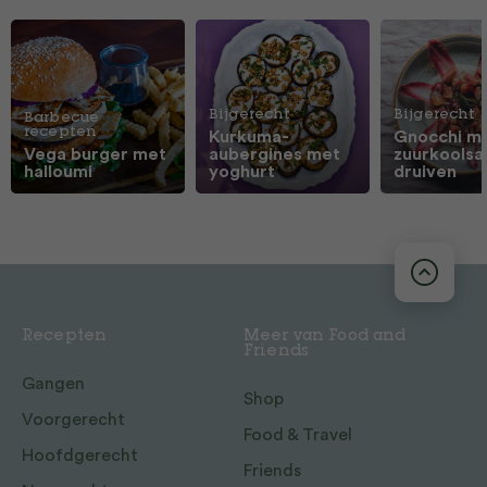
Bijgerecht
Bijgerecht
Barbecue
recepten
Kurkuma-
Gnocchi m
Vega burger met
aubergines met
zuurkoolsa
halloumi
yoghurt
druiven
Recepten
Meer van Food and
Friends
Gangen
Shop
Voorgerecht
Food & Travel
Hoofdgerecht
Friends