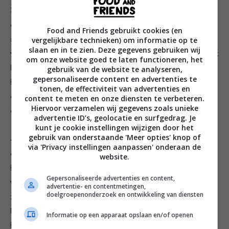
3. Verwarm voor de quinoa een middelgrote steelpan
op hoog vuur. Rooster daarin de quinoa ongeveer 30
Food and Friends gebruikt cookies (en
vergelijkbare technieken) om informatie op te
seconden. Schud de pan om aanbranden te
slaan en in te zien. Deze gegevens gebruiken wij
voorkomen. Voeg de bouillon toe en laat deze 1 minuut
om onze website goed te laten functioneren, het
koken. Draai het vuur laag. Leg het deksel op de pan en
gebruik van de website te analyseren,
gepersonaliseerde content en advertenties te
laat nog 10 minuten koken. Zet dan het vuur uit en laat
tonen, de effectiviteit van advertenties en
de pan 5 minuten staan. Haal het deksel eraf en roer
content te meten en onze diensten te verbeteren.
Hiervoor verzamelen wij gegevens zoals unieke
door met een vork om de korrels los te maken.
advertentie ID’s, geolocatie en surfgedrag. Je
kunt je cookie instellingen wijzigen door het
gebruik van onderstaande 'Meer opties' knop of
4. Breng een pan water aan de kook en leg de eieren
via 'Privacy instellingen aanpassen' onderaan de
erin. Breng het water weer zachtjes aan de kook en
website.
kook de eieren 7 minuten voor een stevig eiwit en een
Gepersonaliseerde advertenties en content,
wat zachte dooier. Haal de eieren uit het water en laat
advertentie- en contentmetingen,
doelgroepenonderzoek en ontwikkeling van diensten
ze iets afkoelen. Pel ze dan en halveer ze in de lengte.
Meng de geraspte courgette met de citroenrasp en
Informatie op een apparaat opslaan en/of openen
het -sap, de munt, een scheut olijfolie en een beetje