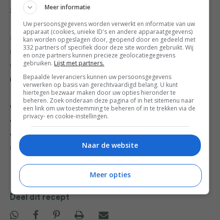
Meer informatie
zout en peper.
Uw persoonsgegevens worden verwerkt en informatie van uw
apparaat (cookies, unieke ID's en andere apparaatgegevens)
5. Meng de tahin met de yoghurt en breng dit op
kan worden opgeslagen door, geopend door en gedeeld met
332 partners of specifiek door deze site worden gebruikt. Wij
smaak met een snuf zout. Verdun het mengsel met een
en onze partners kunnen precieze geolocatiegegevens
gebruiken.
Lijst met partners.
scheutje water, zodat het de consistentie van dikke
Bepaalde leveranciers kunnen uw persoonsgegevens
room heeft.
verwerken op basis van gerechtvaardigd belang. U kunt
hiertegen bezwaar maken door uw opties hieronder te
beheren. Zoek onderaan deze pagina of in het sitemenu naar
6. Schep de quinoa in kommen en verdeel de
een link om uw toestemming te beheren of in te trekken via de
privacy- en cookie-instellingen.
courgette, de plakjes avocado en de gehalveerde
eieren erover. Schep er tot slot wat harissa op en
Naar de website
strooi de geroosterde pitten en zaden erover.
Meer opties
Deel dit recept