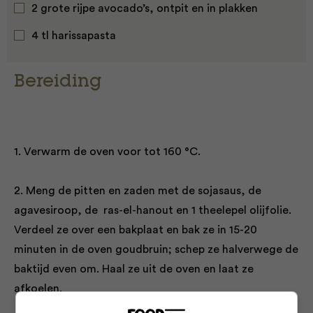
2 grote rijpe avocado’s, ontpit en in plakken
4 tl harissapasta
Bereiding
1. Verwarm de oven voor tot 160 °C.
2. Meng de pitten en zaden met de sojasaus, de
agavesiroop, de ras-el-hanout en 1 theelepel olijfolie.
Verdeel ze over een bakplaat en bak ze in 15-20
minuten in de oven goudbruin; schep ze halverwege de
baktijd even om. Haal ze uit de oven en laat ze
afkoelen.