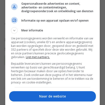
Gepersonaliseerde advertenties en content,
advertentie- en contentmetingen,
doelgroepenonderzoek en ontwikkeling van diensten
Credits: Productie & receptuur Marian Flint – Fotografie
Informatie op een apparaat opslaan en/of openen
Anna de Leeuw – Foodstyling Anoek Lorjé
Meer informatie
Uw persoonsgegevens worden verwerkt en informatie van uw
Deel dit recept
apparaat (cookies, unieke ID's en andere apparaatgegevens)
kan worden opgeslagen door, geopend door en gedeeld met
332 partners of specifiek door deze site worden gebruikt. Wij
en onze partners kunnen precieze geolocatiegegevens
gebruiken.
Lijst met partners.
Bewaar recept
Bepaalde leveranciers kunnen uw persoonsgegevens
verwerken op basis van gerechtvaardigd belang. U kunt
hiertegen bezwaar maken door uw opties hieronder te
beheren. Zoek onderaan deze pagina of in het sitemenu naar
een link om uw toestemming te beheren of in te trekken via de
Bewuste keuzes
Gangen
privacy- en cookie-instellingen.
Groente recepten
Hoofdgerecht
Naar de website
Recepten
Rijst recepten