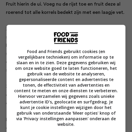
Fruit hierin de ui. Voeg nu de rijst toe en fruit deze al
roerend tot alle korrels bedekt zijn met een laagje vet.
2. Voeg de brandnetelblaadjes toe en roer. Voeg
soeplepel voor soeplepel de hete bouillon toe.
Eventueel ook wat witte wijn. Blijf roeren en wacht
Food and Friends gebruikt cookies (en
steeds met bouillon toevoegen tot de vloeistof is
vergelijkbare technieken) om informatie op te
opgenomen. De risotto moet romig, maar niet
slaan en in te zien. Deze gegevens gebruiken wij
om onze website goed te laten functioneren, het
soeperig zijn.
gebruik van de website te analyseren,
gepersonaliseerde content en advertenties te
tonen, de effectiviteit van advertenties en
3. Roer er, als de rijst gaar is, nog een klontje boter
content te meten en onze diensten te verbeteren.
door en wat geraspte parmezaan. Serveer met de kaas
Hiervoor verzamelen wij gegevens zoals unieke
advertentie ID’s, geolocatie en surfgedrag. Je
erbij.
kunt je cookie instellingen wijzigen door het
gebruik van onderstaande 'Meer opties' knop of
via 'Privacy instellingen aanpassen' onderaan de
Per portie 851 kcal, 13,4 g vet (7,7 g verzadigd), 20,9 g
website.
eiwit, 158,3 g koolhydraten, 1,1 g suikers,