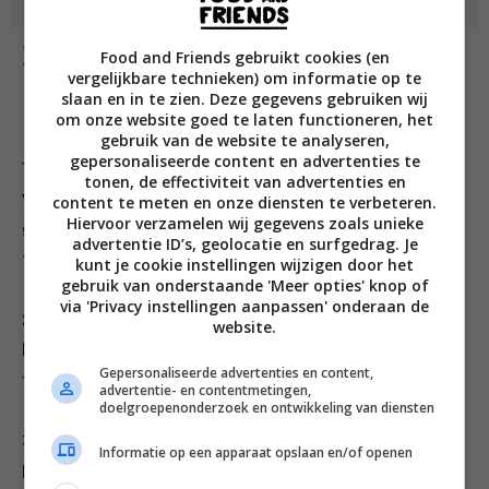
Bereiding
Food and Friends gebruikt cookies (en
vergelijkbare technieken) om informatie op te
slaan en in te zien. Deze gegevens gebruiken wij
om onze website goed te laten functioneren, het
gebruik van de website te analyseren,
gepersonaliseerde content en advertenties te
1. Zet een middelgrote koekenpan op middelhoog
tonen, de effectiviteit van advertenties en
vuur. Doe de boter erin en laat hem smelten. Voeg de
content te meten en onze diensten te verbeteren.
Hiervoor verzamelen wij gegevens zoals unieke
gehakte knoflook toe en bak hem ongeveer 8 minuten,
advertentie ID’s, geolocatie en surfgedrag. Je
tot hij licht goudbruin is.
kunt je cookie instellingen wijzigen door het
gebruik van onderstaande 'Meer opties' knop of
via 'Privacy instellingen aanpassen' onderaan de
2. Voeg de zwarte peper, gemberwortel, chilipeper en
website.
lente-uitjes toe, zet het vuur hoog en bak het mengsel
Gepersonaliseerde advertenties en content,
1 minuut.
advertentie- en contentmetingen,
doelgroepenonderzoek en ontwikkeling van diensten
3. Voeg het krabvlees en 2 eetlepels water toe en bak
Informatie op een apparaat opslaan en/of openen
het 2-3 minuten. Voeg alle resterende ingrediënten