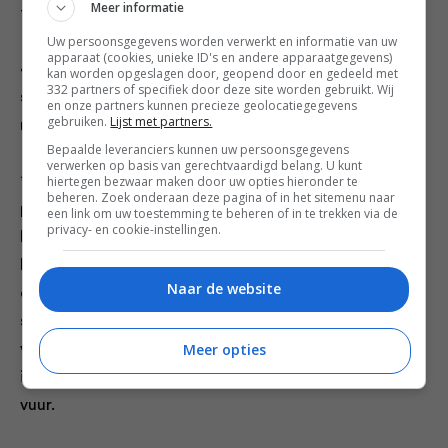
Meer informatie
toe en bak ze 1 minuut.
Uw persoonsgegevens worden verwerkt en informatie van uw
apparaat (cookies, unieke ID's en andere apparaatgegevens)
4. Garneer met blaadjes koriander en lente-uitjes en
kan worden opgeslagen door, geopend door en gedeeld met
332 partners of specifiek door deze site worden gebruikt. Wij
serveer meteen, met partjes citroen en geroosterde,
en onze partners kunnen precieze geolocatiegegevens
gebruiken.
Lijst met partners.
met boter besmeerde bolletjes.
Bepaalde leveranciers kunnen uw persoonsgegevens
verwerken op basis van gerechtvaardigd belang. U kunt
* gebruik je een hele gekookte krab, draai dan de
hiertegen bezwaar maken door uw opties hieronder te
beheren. Zoek onderaan deze pagina of in het sitemenu naar
poten van het lijf. Druk het lijf omhoog zodat het
een link om uw toestemming te beheren of in te trekken via de
privacy- en cookie-instellingen.
loskomt van het pantser en verwijder de veerachtige
kieuwen (‘dodemansvingers’). Splijt de poten in tweeën
Naar de website
en breek de schaal. Verdeel daarna het lijf in vier
stukken. Verwijder alle eventuele stukjes schaal en
Meer opties
voeg het vlees toe bij stap 3, samen met 100 ml water
in plaats van 2 eetlepels. Bak het 3-4 minuten op hoog
vuur.