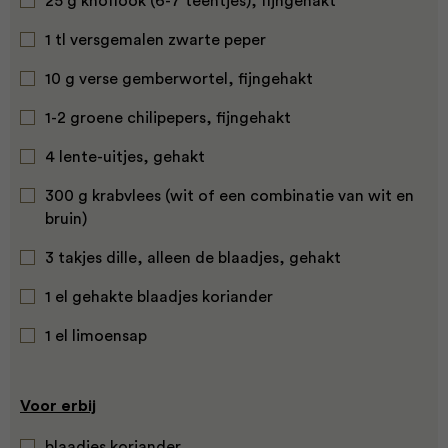
25 g knoflook (6-7 teentjes), fijngehakt
1 tl versgemalen zwarte peper
10 g verse gemberwortel, fijngehakt
1-2 groene chilipepers, fijngehakt
4 lente-uitjes, gehakt
300 g krabvlees (wit of een combinatie van wit en
bruin)
3 takjes dille, alleen de blaadjes, gehakt
1 el gehakte blaadjes koriander
1 el limoensap
Voor erbij
blaadjes koriander