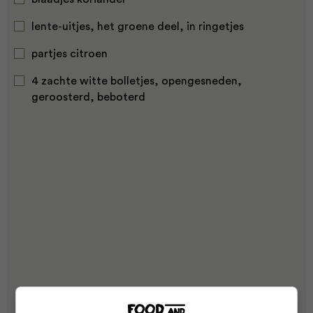
lente-uitjes, het groene deel, in ringetjes
partjes citroen
4 zachte witte bolletjes, opengesneden,
geroosterd, beboterd