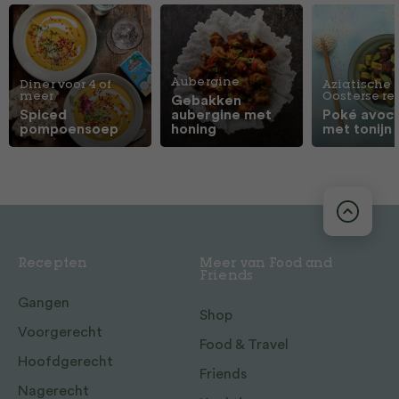
Aubergine
Diner voor 4 of
Aziatische 
meer
Oosterse r
Gebakken
Spiced
aubergine met
Poké avoc
pompoensoep
honing
met tonijn
Recepten
Meer van Food and
Friends
Gangen
Shop
Voorgerecht
Food & Travel
Hoofdgerecht
Friends
Nagerecht