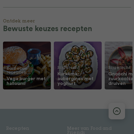
Ontdek meer
Bewuste keuzes recepten
Bijgerecht
Bijgerecht
Barbecue
recepten
Kurkuma-
Gnocchi m
Vega burger met
aubergines met
zuurkoolsa
halloumi
yoghurt
druiven
Recepten
Meer van Food and
Friends