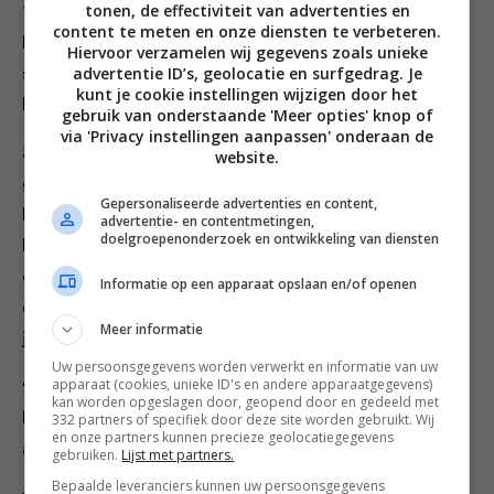
tonen, de effectiviteit van advertenties en
7. In de laatste 10 minuten van de oventijd kun je de
content te meten en onze diensten te verbeteren.
kaasfonduesaus maken. Smelt de roomboter in een
Hiervoor verzamelen wij gegevens zoals unieke
advertentie ID’s, geolocatie en surfgedrag. Je
steelpannetje en voeg de knoflook toe. Laat de
kunt je cookie instellingen wijzigen door het
knoflook heel even fruiten maar niet bruin worden.
gebruik van onderstaande 'Meer opties' knop of
via 'Privacy instellingen aanpassen' onderaan de
8. Roer met een garde de bloem erdoor totdat je
website.
grove korrels krijgt. Schenk de witte wijn er geleidelijk
Gepersonaliseerde advertenties en content,
bij terwijl je goed blijft roeren. Voeg de kaas beetje bij
advertentie- en contentmetingen,
doelgroepenonderzoek en ontwikkeling van diensten
beetje toe en blijf roeren totdat alle kaas is
opgenomen en de saus de gewenste dikte heeft. Zet
Informatie op een apparaat opslaan en/of openen
de kaasfonduesaus met een deksel op de pan weg tot
Meer informatie
je gaat serveren.
Uw persoonsgegevens worden verwerkt en informatie van uw
apparaat (cookies, unieke ID's en andere apparaatgegevens)
9. Haal de bloemkool-wellington uit de oven en zet
kan worden opgeslagen door, geopend door en gedeeld met
hem voorzichtig op een schaal. Schenk er eventueel
332 partners of specifiek door deze site worden gebruikt. Wij
en onze partners kunnen precieze geolocatiegegevens
alvast wat van de kaasfonduesaus overheen.
gebruiken.
Lijst met partners.
Bepaalde leveranciers kunnen uw persoonsgegevens