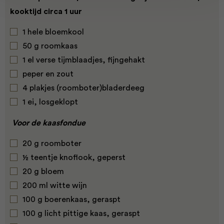
kooktijd circa 1 uur
1 hele bloemkool
50 g roomkaas
1 el verse tijmblaadjes, fijngehakt
peper en zout
4 plakjes (roomboter)bladerdeeg
1 ei, losgeklopt
Voor de kaasfondue
20 g roomboter
½ teentje knoflook, geperst
20 g bloem
200 ml witte wijn
100 g boerenkaas, geraspt
100 g licht pittige kaas, geraspt