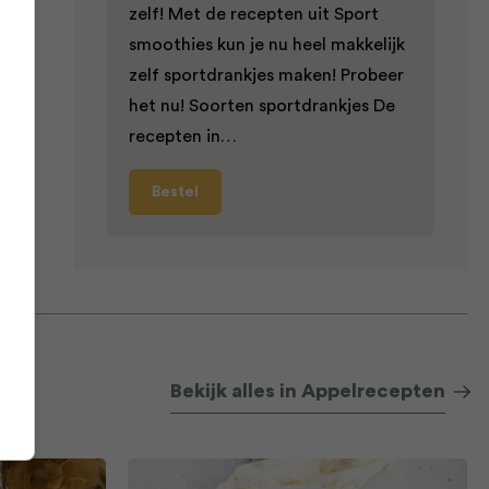
zelf! Met de recepten uit Sport
smoothies kun je nu heel makkelijk
zelf sportdrankjes maken! Probeer
het nu! Soorten sportdrankjes De
recepten in…
Bestel
Bekijk alles in Appelrecepten