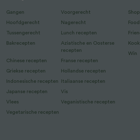
Gangen
Voorgerecht
Shop
Hoofdgerecht
Nagerecht
Food
Tussengerecht
Lunch recepten
Frien
Bakrecepten
Aziatische en Oosterse
Kook
recepten
Win
Chinese recepten
Franse recepten
Griekse recepten
Hollandse recepten
Indonesische recepten
Italiaanse recepten
Japanse recepten
Vis
Vlees
Veganistische recepten
Vegetarische recepten