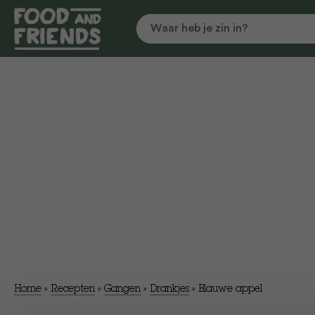
Home
»
Recepten
»
Gangen
»
Drankjes
»
Blauwe appel