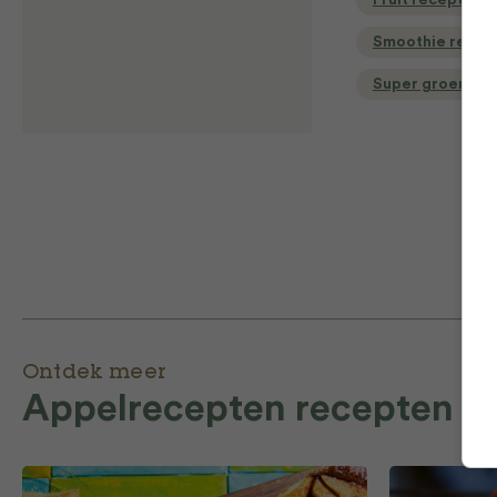
Fruit recepten
Smoothie recep
Super groen
Ontdek meer
Appelrecepten recepten