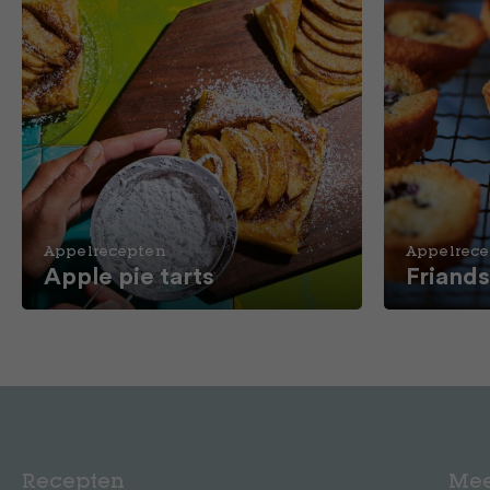
Appelrecepten
Appelrec
Apple pie tarts
Friands
Recepten
Mee