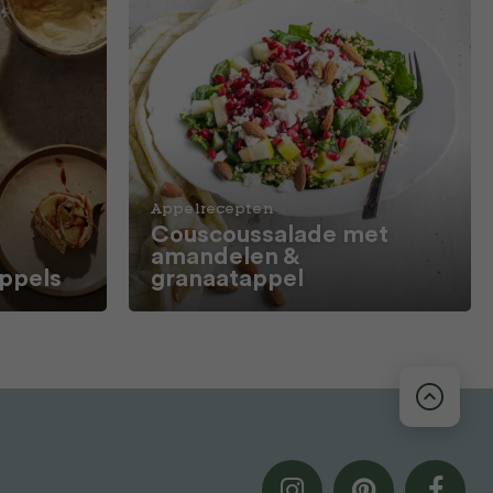
Appelrecepten
Couscoussalade met
amandelen &
ppels
granaatappel