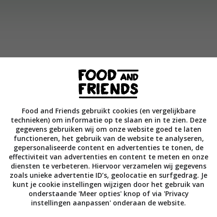
ënten in een blender en zet deze aan tot je een gladde smoot
Food and Friends gebruikt cookies (en vergelijkbare
technieken) om informatie op te slaan en in te zien. Deze
gegevens gebruiken wij om onze website goed te laten
functioneren, het gebruik van de website te analyseren,
gepersonaliseerde content en advertenties te tonen, de
Bewaar rece
effectiviteit van advertenties en content te meten en onze
diensten te verbeteren. Hiervoor verzamelen wij gegevens
zoals unieke advertentie ID’s, geolocatie en surfgedrag. Je
kunt je cookie instellingen wijzigen door het gebruik van
onderstaande 'Meer opties' knop of via 'Privacy
Bewuste keuzes
Drankjes
Fruit
instellingen aanpassen' onderaan de website.