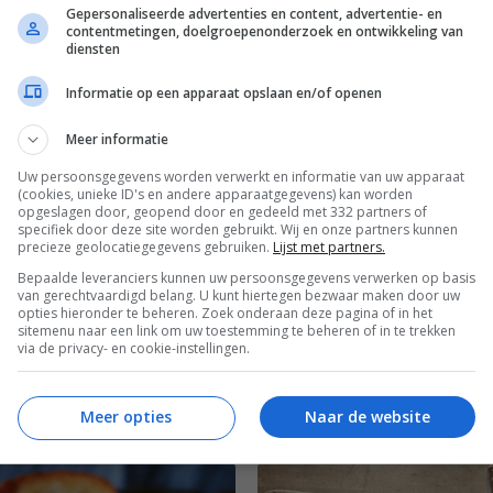
Gangen
Ontbijt
Overdag
Recepten
Gepersonaliseerde advertenties en content, advertentie- en
contentmetingen, doelgroepenonderzoek en ontwikkeling van
ten
Snel & gezond
Suikervrije recepten
diensten
Superfood
Vegetarische recepten
Informatie op een apparaat opslaan en/of openen
Meer informatie
Uw persoonsgegevens worden verwerkt en informatie van uw apparaat
(cookies, unieke ID's en andere apparaatgegevens) kan worden
opgeslagen door, geopend door en gedeeld met 332 partners of
specifiek door deze site worden gebruikt. Wij en onze partners kunnen
precieze geolocatiegegevens gebruiken.
Lijst met partners.
Bepaalde leveranciers kunnen uw persoonsgegevens verwerken op basis
van gerechtvaardigd belang. U kunt hiertegen bezwaar maken door uw
opties hieronder te beheren. Zoek onderaan deze pagina of in het
sitemenu naar een link om uw toestemming te beheren of in te trekken
via de privacy- en cookie-instellingen.
Meer opties
Naar de website