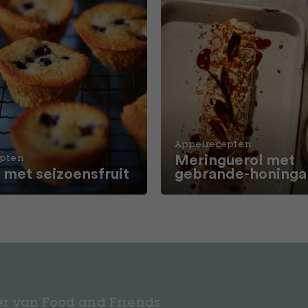
Appelrecepten
Meringuerol met
epten
 met seizoensfruit
gebrande-honinga
r van Food and Friends