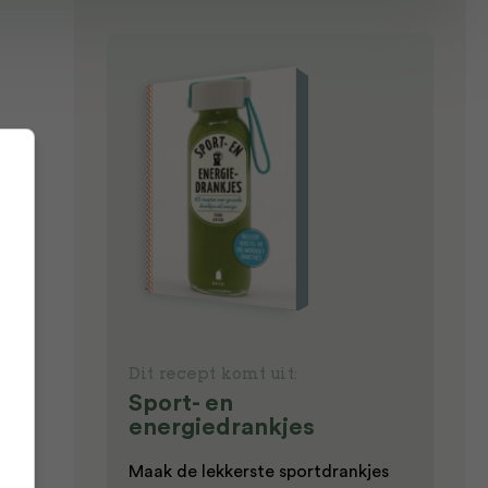
hie
pt
Dit recept komt uit:
Sport- en
energiedrankjes
Maak de lekkerste sportdrankjes