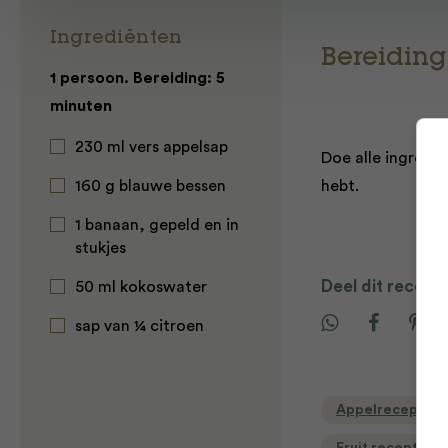
Ingrediënten
Bereiding
1 persoon. Bereiding: 5
minuten
230 ml vers appelsap
Doe alle ingredi
160 g blauwe bessen
hebt.
1 banaan, gepeld en in
stukjes
Deel dit recept
50 ml kokoswater
sap van ¼ citroen
Appelrecepten